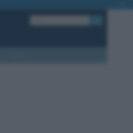
OK
?
Contatti