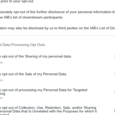
 prior to your opt-out.
a nella scoperta
Amerigo Vespucci nasce il 9 marzo
rately opt-out of the further disclosure of your personal information by
enze, terzo figlio del notaio fiorentino Nastagio (o
he IAB’s list of downstream participants.
e della nobildonna di Montevarchi Lisa (o Elisabetta)
tion may also be disclosed by us to third parties on the IAB’s List of 
 that may further disclose it to other third parties.
 that this website/app uses one or more Google services and may gath
Commenta
Download PDF
l Data Processing Opt Outs
including but not limited to your visit or usage behaviour. You may click 
 to Google and its third-party tags to use your data for below specifi
o opt-out of the Sharing of my personal data.
ogle consent section.
In
o opt-out of the Sale of my Personal Data.
SCONTI VENOSTA
In
to opt-out of processing my Personal Data for Targeted
ing.
In
O E DIPLOMATICO ITALIANO
o opt-out of Collection, Use, Retention, Sale, and/or Sharing
aio
1829
ω
24 novembre
1914
ersonal Data that Is Unrelated with the Purposes for which it
lected.