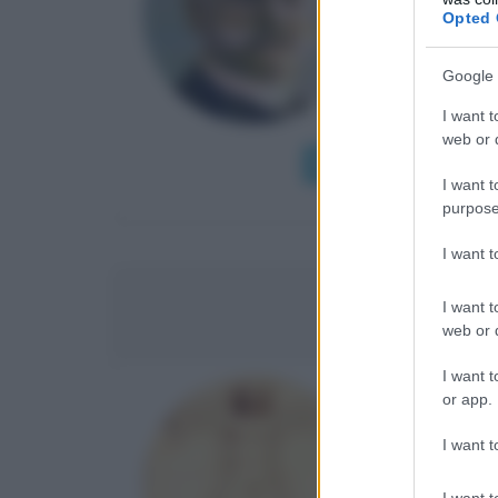
Opted 
Con grande
nasce a Mil
Google 
valtellinese
I want t
web or d
Leggi di più
I want t
purpose
I want 
I want t
VI
web or d
I want t
or app.
ARCHITE
I want t
α
Anno di 
Marco Vitruv
I want t