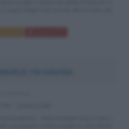
 attorno al quale si innesta una spirale di trame per la
, in quanto Giorgio IV non ha eredi. Alla sua morte sale
Commenta
Download PDF
NUELE I DI SAVOIA
 ITALIANO
1759
ω
10 gennaio
1824
chia assolutista
Vittorio Emanuele nasce a Torino il
759, secondogenito di Vittorio Amedeo III, duca d'Aosta