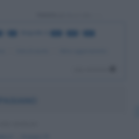
Powered by
di
•
Biografie
da
a
di
17
321
337
337
me
Data di nascita
Ultimo aggiornamento
pag. successiva
PASIANO
TORE ROMANO
mbre
9
ω
23 giugno
79