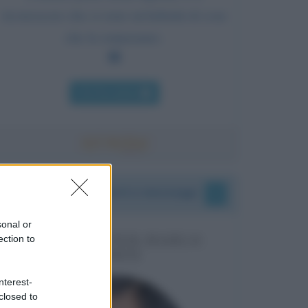
riconoscere che ci sono un'infinità di cose
che la sorpassano.
Chi l'ha detto
I vostri commenti e messaggi
sonal or
MESSAGGI PER MARCO
ection to
LIORNI
nterest-
closed to