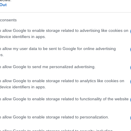
Out
 stima politica
Il marchese Emilio Visconti Venosta
ano il 22 gennaio 1829 da una famiglia dell'antica nobiltà
consents
. Animato sin da giovane da nobili sentimenti patriottici...
o allow Google to enable storage related to advertising like cookies on
evice identifiers in apps.
Commenta
Download PDF
o allow my user data to be sent to Google for online advertising
s.
to allow Google to send me personalized advertising.
o allow Google to enable storage related to analytics like cookies on
TRUVIO
evice identifiers in apps.
o allow Google to enable storage related to functionality of the website
TTO E SCRITTORE ROMANO
o allow Google to enable storage related to personalization.
nascita:
80 A.C.
ω
Anno di morte:
15 A.C.
io Pollione (Marcus Vitruvius Pollio, in latino) nasce circa
o allow Google to enable storage related to security, including