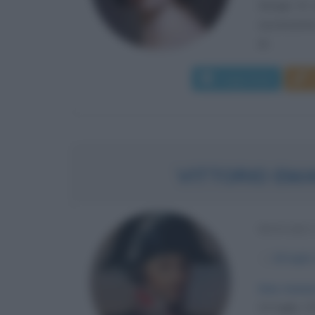
Giorgio IV,
successione
al...
Leggi di più
VITTORIO EMA
MONARCA
α
24 luglio
Una monar
24 luglio 1