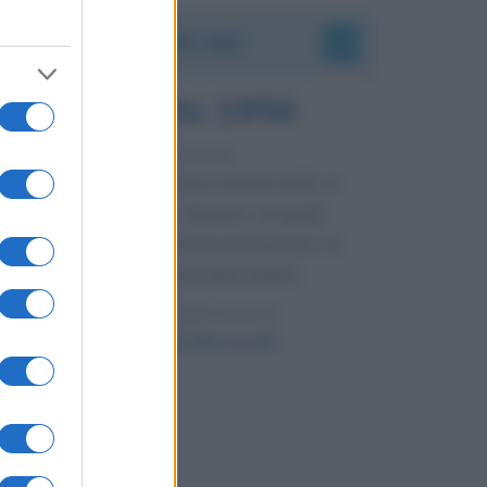
Accadde oggi
8 agosto 1956
70 ANNI FA
Nella miniera di carbone di Marcinelle, in
Belgio, avviene un disastro nel quale
perdono la vita centinaia di lavoratori, la
maggior parte dei quali italiani.
LEGGI L'ARTICOLO
Il disastro di Marcinelle