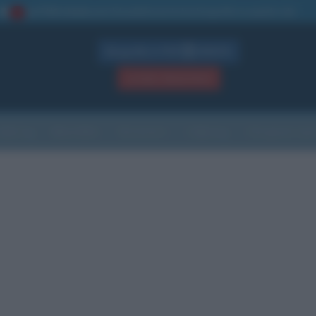
La TUA storia
: perché pubblicare la tua biografia su questo sito
1
Biografie in PDF
GRATIS
ACCEDI / REGISTRATI
Indice
Newsletter
Ricorrenze
Cultura
Che giorno sarà