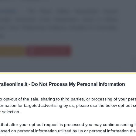
erbiale
Tito Flavio Sabino Vespasiano Cesare
eglio conosciuto come Vespasiano, nasce in Sabina
ico Vicus Phalacrinae (l'odierna cittadina di Cittareale),
io...
Commenta
Download PDF
fieonline.it -
Do Not Process My Personal Information
O VESPUCCI
to opt-out of the sale, sharing to third parties, or processing of your per
formation for targeted advertising by us, please use the below opt-out s
 selection.
ORE, ESPLORATORE E CARTOGRAFO
O
 that after your opt-out request is processed you may continue seeing i
ased on personal information utilized by us or personal information dis
1454
ω
22 febbraio
1512