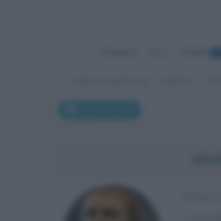
Categoria
:
Storia
•
Pagina
17
Ordina le biografie per:
Cognome
No
pag. precedente
VES
IMPERA
α
17 nove