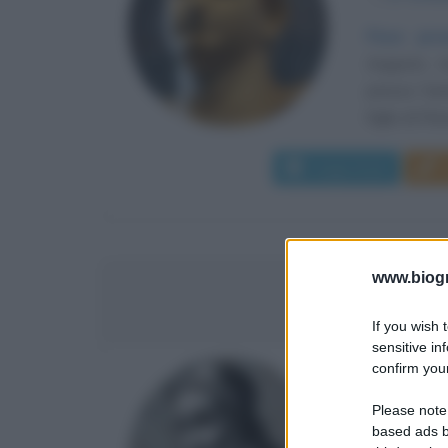
Pace prov
Augusto, m
presso l'ant
figlio di Flav
Leggi di più
www.biogra
AMERIG
If you wish 
sensitive in
confirm your
NAVIGAT
ITALIAN
Please note
based ads b
α
9 marzo