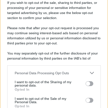
If you wish to opt-out of the sale, sharing to third parties, or
processing of your personal or sensitive information for
targeted advertising by us, please use the below opt-out
section to confirm your selection.
Please note that after your opt-out request is processed you
may continue seeing interest-based ads based on personal
information utilized by us or personal information disclosed to
Sergio Rubini
Giuseppe Tornatore
third parties prior to your opt-out.
You may separately opt-out of the further disclosure of your
personal information by third parties on the IAB’s list of
downstream participants.
Personal Data Processing Opt Outs
This information may also be disclosed by us to third parties
on the IAB’s List of Downstream Participants that may further
I want to opt-out of the Sharing of my
disclose it to other third parties.
personal data.
Ennio Morricone
Gerard Depardieu
Opted In
Please note that this website/app uses one or more Google
services and may gather and store information including but
I want to opt-out of the Sale of my
Personal Data.
not limited to your visit or usage behaviour. You may click to
Opted In
grant or deny consent to Google and its third-party tags to