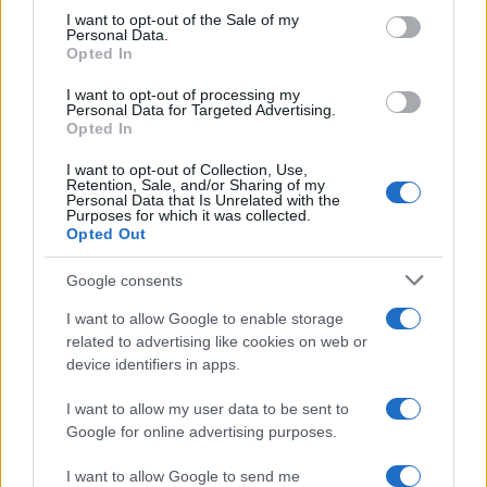
RICEVI GLI AGGIORNAMENTI
services and may gather and store information including but
I want to opt-out of the Sale of my
Personal Data.
not limited to your visit or usage behaviour. You may click to
Opted In
grant or deny consent to Google and its third-party tags to
Inserisci la tua migliore e-mail
use your data for below specified purposes in below Google
I want to opt-out of processing my
consent section.
Personal Data for Targeted Advertising.
E-mail
Opted In
OK
I want to opt-out of Collection, Use,
Retention, Sale, and/or Sharing of my
Personal Data that Is Unrelated with the
Purposes for which it was collected.
Opted Out
Google consents
I want to allow Google to enable storage
related to advertising like cookies on web or
device identifiers in apps.
I want to allow my user data to be sent to
Google for online advertising purposes.
I want to allow Google to send me