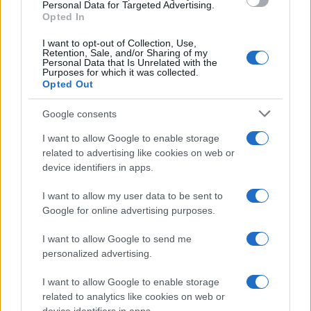
consent section.
Personal Data for Targeted Advertising.
E-mail
Opted In
OK
I want to opt-out of Collection, Use,
Retention, Sale, and/or Sharing of my
Personal Data that Is Unrelated with the
Purposes for which it was collected.
Opted Out
Google consents
I want to allow Google to enable storage
related to advertising like cookies on web or
device identifiers in apps.
I want to allow my user data to be sent to
Google for online advertising purposes.
I want to allow Google to send me
personalized advertising.
I want to allow Google to enable storage
related to analytics like cookies on web or
Biografie
Approfondimenti