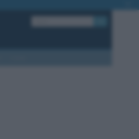
OK
?
Contatti