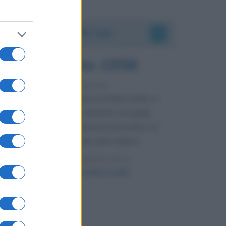
Accadde oggi
8 agosto 1956
70 ANNI FA
Nella miniera di carbone di Marcinelle, in
Belgio, avviene un disastro nel quale
perdono la vita centinaia di lavoratori, la
maggior parte dei quali italiani.
LEGGI L'ARTICOLO
Il disastro di Marcinelle