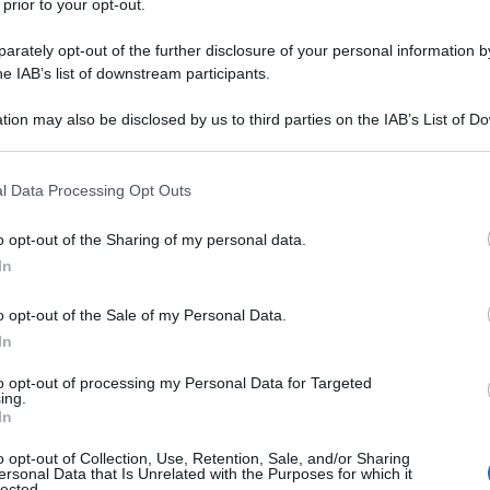
 prior to your opt-out.
ALIZZAZIONE DELLO SCOTCH 3M
cializzare lo Scotch - nastro adesivo.
rately opt-out of the further disclosure of your personal information by
he IAB’s list of downstream participants.
 L'ARTICOLO
ventato lo Scotch?
tion may also be disclosed by us to third parties on the IAB’s List of 
 that may further disclose it to other third parties.
 that this website/app uses one or more Google services and may gath
l Data Processing Opt Outs
l'anno 1907
including but not limited to your visit or usage behaviour. You may click 
 to Google and its third-party tags to use your data for below specifi
o opt-out of the Sharing of my personal data.
ogle consent section.
ENCICLICA PASCENDI DOMINICI GREGIS
In
 Dominici gregis, sugli errori sostenuti da cattolici e da
o opt-out of the Sale of my Personal Data.
rrente teologica del modernismo e dei modernisti.
In
LA BIOGRAFIA
to opt-out of processing my Personal Data for Targeted
apa Pio X
ing.
In
o opt-out of Collection, Use, Retention, Sale, and/or Sharing
l'anno 1888
ersonal Data that Is Unrelated with the Purposes for which it
lected.