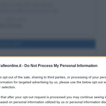
FANO D'ORAZIO NEI POOH
cialmente nella formazione dei Pooh.
 L'ARTICOLO
ano D'Orazio
l'anno 1974
I RENATO CURCIO
Pinerolo insieme ad Alberto Franceschini.
fieonline.it -
Do Not Process My Personal Information
LA BIOGRAFIA
to opt-out of the sale, sharing to third parties, or processing of your per
nato Curcio
formation for targeted advertising by us, please use the below opt-out s
 selection.
l'anno 1930
 that after your opt-out request is processed you may continue seeing i
ased on personal information utilized by us or personal information dis