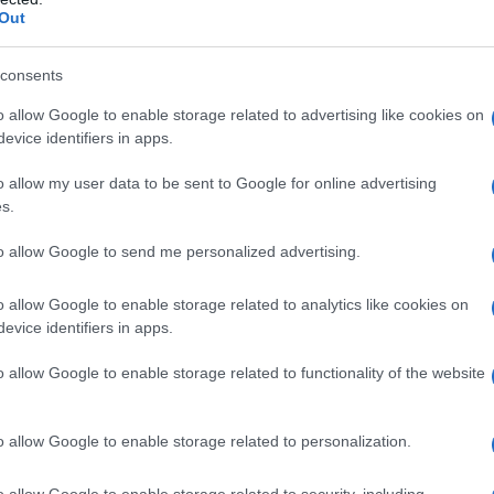
Out
 DELLA FOOTBALL LEAGUE INGLESE
e 6 partite di calcio della Football League.
consents
 L'ARTICOLO
o allow Google to enable storage related to advertising like cookies on
ia del calcio
evice identifiers in apps.
o allow my user data to be sent to Google for online advertising
s.
l'anno 1870
to allow Google to send me personalized advertising.
LA PRESA DI ROMA
o allow Google to enable storage related to analytics like cookies on
gno d'Italia al comando del generale Cadorna convergono
evice identifiers in apps.
sulla città.
o allow Google to enable storage related to functionality of the website
LA BIOGRAFIA
igi Cadorna
o allow Google to enable storage related to personalization.
o allow Google to enable storage related to security, including