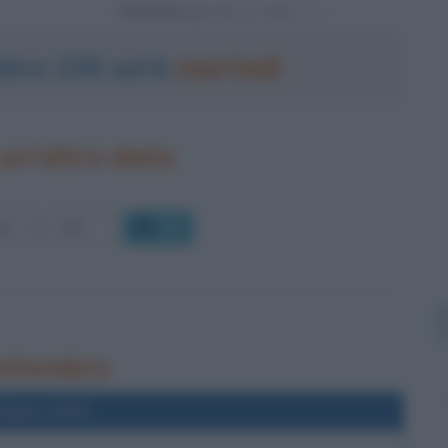
Powered by
mbre 235 sarà
martedì
un'altra data
OK
settembre
l'anno 1971