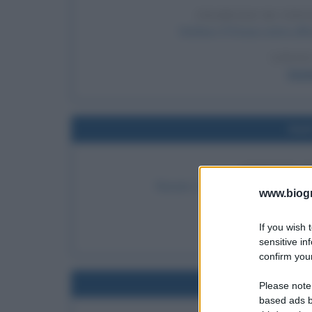
INGRESSO DI STE
Stefano D'Orazio entra uffi
LEGGI
Stef
Nel
ARRESTO D
Renato Curcio viene arrestato a 
www.biogra
LEGGI 
If you wish 
Re
sensitive in
confirm your
Nel
Please note
based ads b