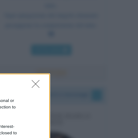
tutto.
Ogni spiegazione del singolo elemento
presuppone la comprensione del tutto.
Chi l'ha detto
I vostri commenti e messaggi
sonal or
ection to
MESSAGGI PER MARCO
LIORNI
nterest-
closed to