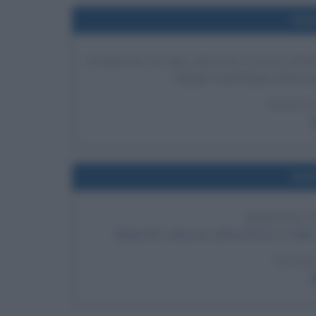
Nel
GIORGIO III DEL REGNO UNITO SP
Giorgio III del Regno Unito s
LEGGI 
Nel
DEBUTTO T
Negli USA, debutta sull'emittente tv NBC
LEGGI