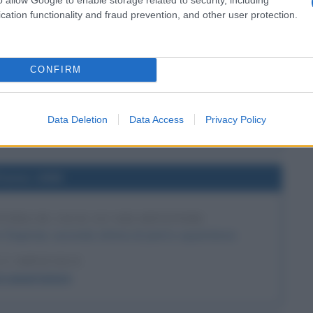
l'anno 1928
cation functionality and fraud prevention, and other user protection.
DRA DI CALCIO AMBROSIANA
nde con l'U.S. Milanese cambiando così il suo nome in
CONFIRM
mbrosiana.
LA BIOGRAFIA
Data Deletion
Data Access
Privacy Policy
F.C. Inter
l'anno 1888
TTIMA DI JACK LO SQUARTATORE
e Chapman, seconda vittima di Jack lo squartatore.
 L'ARTICOLO
lo squartatore