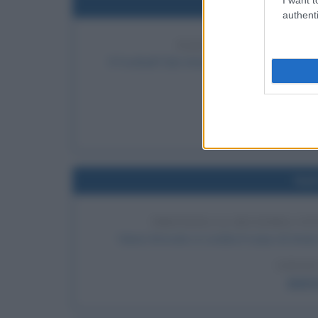
Nel
authenti
NASCITA DELLA SQUA
Il Football Club Internazionale Milano si fo
A
LEGGI 
Nel
TROVATA LA SECONDA VI
Viene ritrovato a Londra il corpo di Anni
LEGGI
Jack 