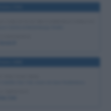
l'anno 1761
OSA CARLOTTA DI MECLEMBURGO-STRELITZ
posa Carlotta di Meclemburgo-Strelitz.
LA BIOGRAFIA
Giorgio III
l'anno 1966
V PER STAR TREK
 il telefilm Star Trek, creato da Gene Roddenberry
 L'ARTICOLO
Star Trek