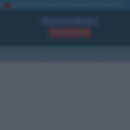
La TUA storia
: perché pubblicare la tua biografia su questo sito
1
Biografie in PDF
GRATIS
ACCEDI / REGISTRATI
Indice
Newsletter
Ricorrenze
Cultura
Che giorno sarà