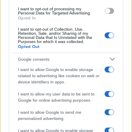
use your data for below specified purposes in below Google
faccia la seconda dose in Italia? Riesce ad
I want to opt-out of processing my
consent section.
Personal Data for Targeted Advertising.
immaginare il mio stato d animo?
Opted In
Cordialmente
I want to opt-out of Collection, Use,
Retention, Sale, and/or Sharing of my
Carla Esposito
Personal Data that Is Unrelated with the
Purposes for which it was collected.
Da:
Carla Esposito
Opted Out
Google consents
I want to allow Google to enable storage
Invia messaggio
La biografia in PDF
related to advertising like cookies on web or
device identifiers in apps.
Altri commenti per Guido Bertolaso
I want to allow my user data to be sent to
Google for online advertising purposes.
I want to allow Google to send me
personalized advertising.
956
957
958
959
960
961
962
I want to allow Google to enable storage