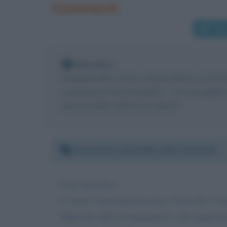
Commenti
Scr
Nota bene
Biografieonline non ha contatti diretti con Dor
commento al testo biografico, c'è la possibilit
persona dello staff di Dori Ghezzi.
Giovedì 21 settembre 2017 13:14:18
Ciao carissima,
ci siamo conosciute una sera a Serra De' Cont
Sappi che oltre ad ammirare te, che seguo da