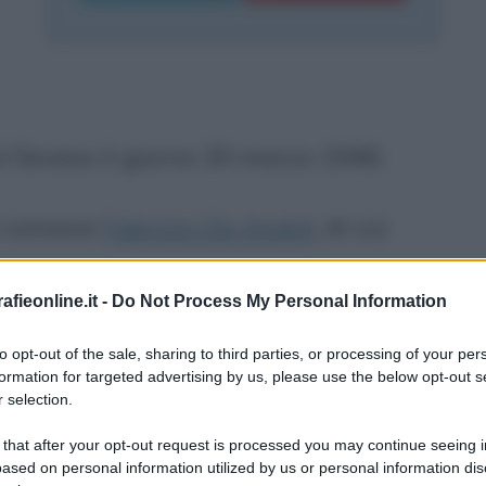
l Seveso il giorno 30 marzo 1946.
i conosce
Fabrizio De André
, di cui
fieonline.it -
Do Not Process My Personal Information
na dove si occupano dell'azienda
to opt-out of the sale, sharing to third parties, or processing of your per
qualche anno prima. Dalla loro unione
formation for targeted advertising by us, please use the below opt-out s
 selection.
e André, detta Luvi.
 that after your opt-out request is processed you may continue seeing i
ased on personal information utilized by us or personal information dis