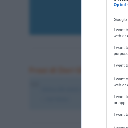
Inserisci 
Opted 
Google 
I want t
web or d
I want t
purpose
I want 
Frasi di Dori Ghezzi
I want t
web or d
Fabrizio [De André] è di tutti.
I want t
Dori Ghezzi
or app.
I want t
I want t