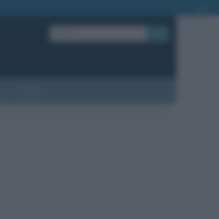
OK
?
Contatti