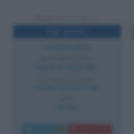
Powered by
Dati sintetici
Cantante italiana
DATA DI NASCITA
Sabato
30 marzo
1946
LUOGO DI NASCITA
Lentate sul Seveso
,
Italia
ETÀ
80 anni
Commenti:
Download PDF
1