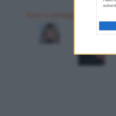
authenti
Foto e immagini di Dori Gh