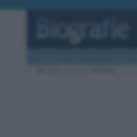
Biografie
Foto
Temi
Categorie
Biografie
Musica
G
Dori Ghezzi