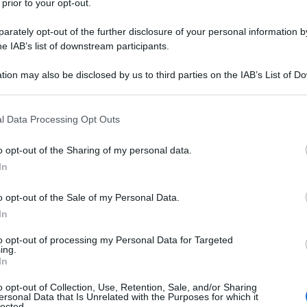
ono vittime di un rapimento a scopo di
 prior to your opt-out.
i quattro mesi.
rately opt-out of the further disclosure of your personal information by
he IAB’s list of downstream participants.
e André, Dori Ghezzi si è dedicata
tion may also be disclosed by us to third parties on the IAB’s List of 
 that may further disclose it to other third parties.
 del patrimonio artistico del
 that this website/app uses one or more Google services and may gath
l Data Processing Opt Outs
dazione a lui dedicata, promuove
including but not limited to your visit or usage behaviour. You may click 
 to Google and its third-party tags to use your data for below specifi
o opt-out of the Sharing of my personal data.
ne viva la memoria ed il rispetto
ogle consent section.
In
o opt-out of the Sale of my Personal Data.
In
to opt-out of processing my Personal Data for Targeted
ing.
RNAMENTI SU DORI GHEZZI ?
In
o opt-out of Collection, Use, Retention, Sale, and/or Sharing
ersonal Data that Is Unrelated with the Purposes for which it
lected.