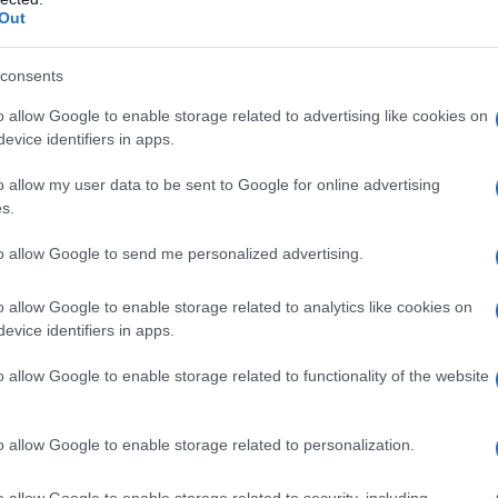
la tua migliore e-mail
Out
E-mail
OK
consents
o allow Google to enable storage related to advertising like cookies on
evice identifiers in apps.
o allow my user data to be sent to Google for online advertising
s.
to allow Google to send me personalized advertising.
di
1
4
o allow Google to enable storage related to analytics like cookies on
evice identifiers in apps.
o allow Google to enable storage related to functionality of the website
o allow Google to enable storage related to personalization.
o allow Google to enable storage related to security, including