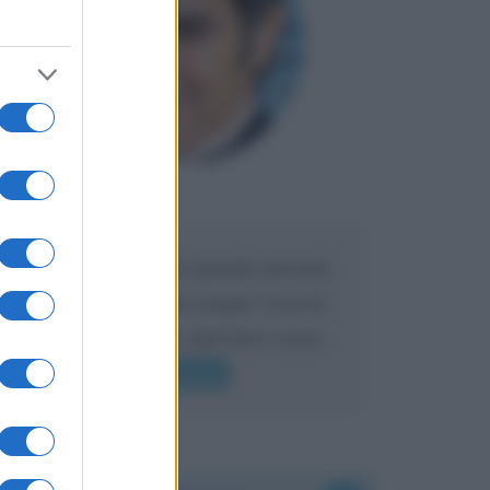
Maria
DA:
Caro Liorni perché quando presenti
l'eredità urli sempre troppo? non ho
mai sentito Mike o altri bravi come
lui gridare
Leggi di più