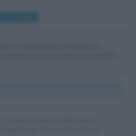
ivi un messaggio
i Ghezzi. Tuttavia pubblicando il messaggio come
à che giunga a destinazione, magari riportato da qualche
i, in provincia di Ancona, qualche anno fa.
 lunghissimi anni, adoro il tuo De André e mi