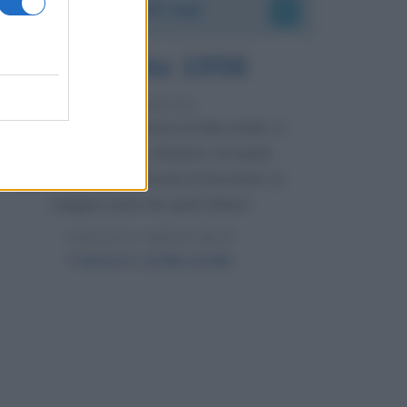
Accadde oggi
8 agosto 1956
70 ANNI FA
Nella miniera di carbone di Marcinelle, in
Belgio, avviene un disastro nel quale
perdono la vita centinaia di lavoratori, la
maggior parte dei quali italiani.
LEGGI L'ARTICOLO
Il disastro di Marcinelle