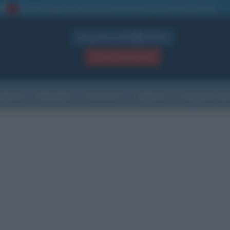
La TUA storia
: perché pubblicare la tua biografia su questo sito
1
Biografie in PDF
GRATIS
ACCEDI / REGISTRATI
Indice
Newsletter
Ricorrenze
Cultura
Che giorno sarà