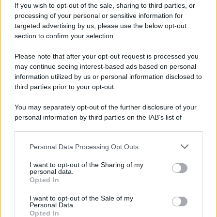
If you wish to opt-out of the sale, sharing to third parties, or
processing of your personal or sensitive information for
targeted advertising by us, please use the below opt-out
section to confirm your selection.
Please note that after your opt-out request is processed you
may continue seeing interest-based ads based on personal
information utilized by us or personal information disclosed to
third parties prior to your opt-out.
Chi l'ha detto?
You may separately opt-out of the further disclosure of your
personal information by third parties on the IAB’s list of
Ciò che inizia in rabbia finisce in vergogna.
downstream participants.
Personal Data Processing Opt Outs
This information may also be disclosed by us to third parties
on the IAB’s List of Downstream Participants that may further
I want to opt-out of the Sharing of my
Chi l'ha detto
disclose it to other third parties.
personal data.
Opted In
Please note that this website/app uses one or more Google
services and may gather and store information including but
I want to opt-out of the Sale of my
Personal Data.
not limited to your visit or usage behaviour. You may click to
Opted In
grant or deny consent to Google and its third-party tags to