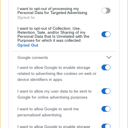
use your data for below specified purposes in below Google
I want to opt-out of processing my
Accadde oggi
consent section.
Personal Data for Targeted Advertising.
Opted In
10 agosto 1793
I want to opt-out of Collection, Use,
Retention, Sale, and/or Sharing of my
Personal Data that Is Unrelated with the
Purposes for which it was collected.
233 ANNI FA
Opted Out
A Parigi Maximilien de Robespierre inaugura il
museo del Louvre.
Google consents
LEGGI L'ARTICOLO
I want to allow Google to enable storage
Storia del Louvre
related to advertising like cookies on web or
device identifiers in apps.
I want to allow my user data to be sent to
Google for online advertising purposes.
I want to allow Google to send me
personalized advertising.
I want to allow Google to enable storage