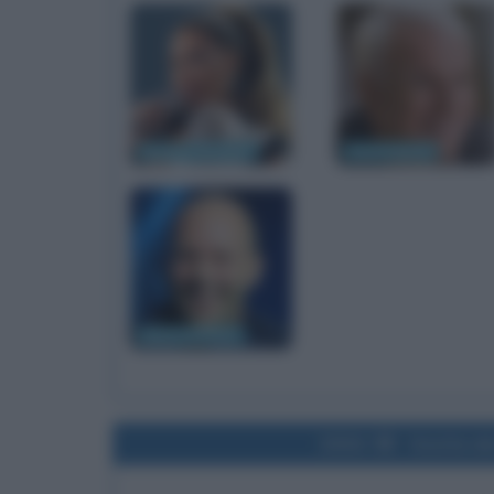
Beyonce Knowles
Steve Martin
Jason Statham
2004
Uscita de