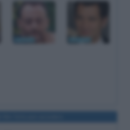
Jean Reno
Clive Owen
l film Tutto può succedere