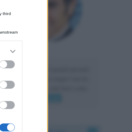
 third
Downstream
er and store
Maria
DA:
to grant or
ed purposes
Caro Liorni perché quando presenti
l'eredità urli sempre troppo? non ho
mai sentito Mike o altri bravi come
lui gridare
Leggi di più
Accadde oggi