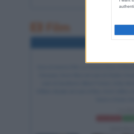
authenti
Film
2009
Uscita 
1
Esce al cinema il film
La Pantera Rosa
, di Sha
Clouseau, Kevin Kline nel ruolo di Charles Dre
ruolo di Gendarme Gilbert Ponton, Emily Mortim
William Abadie nel ruolo di Bizu, Scott Adkins ne
Sauce e Kristin Ch
LA P
Frasi del film
Sched
BIOGRA