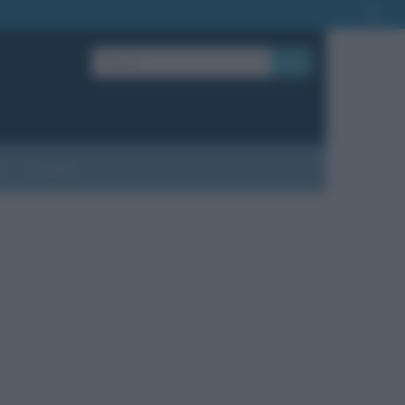
OK
?
Contatti