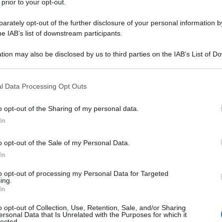
 prior to your opt-out.
rately opt-out of the further disclosure of your personal information by
 DI PAPA PIO XI
he IAB’s list of downstream participants.
Ratti. Assume il nome nome di Pio XI.
tion may also be disclosed by us to third parties on the IAB’s List of 
LA BIOGRAFIA
 that may further disclose it to other third parties.
apa Pio XI
 that this website/app uses one or more Google services and may gath
l Data Processing Opt Outs
including but not limited to your visit or usage behaviour. You may click 
 to Google and its third-party tags to use your data for below specifi
l'anno 1822
o opt-out of the Sharing of my personal data.
ogle consent section.
In
 VIENE COMMUTATA NEL CARCERE DURO
o opt-out of the Sale of my Personal Data.
 pena di morte per Piero Maroncelli e Silvio Pellico in
In
del carcere duro.
to opt-out of processing my Personal Data for Targeted
ing.
LA BIOGRAFIA
In
lvio Pellico
o opt-out of Collection, Use, Retention, Sale, and/or Sharing
ersonal Data that Is Unrelated with the Purposes for which it
lected.