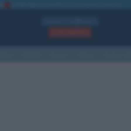
La TUA storia
: perché pubblicare la tua biografia su questo sito
1
Biografie in PDF
GRATIS
ACCEDI / REGISTRATI
Indice
Newsletter
Ricorrenze
Cultura
Che giorno sarà