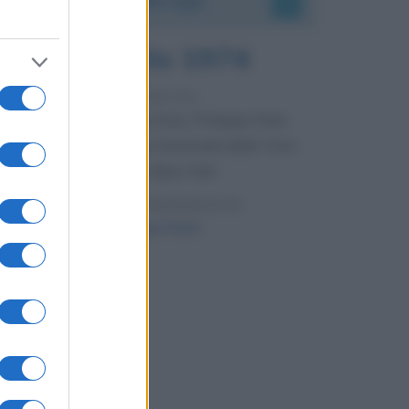
7 agosto 1974
52 ANNI FA
Camminando su una fune, Philippe Petit
compie la sua celebre traversata delle Twin
Towers a New York.
LEGGI LA BIOGRAFIA
Philippe Petit