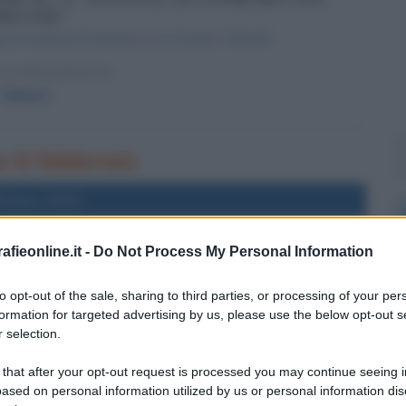
BRIVIDI"
l Festival di Sanremo con il brano "Brividi".
LA BIOGRAFIA
Blanco
no 6 febbraio
l'anno 2001
fieonline.it -
Do Not Process My Personal Information
 PRIMO MINISTRO DI ISRAELE
 viene eletto primo ministro di Israele.
to opt-out of the sale, sharing to third parties, or processing of your per
LA BIOGRAFIA
formation for targeted advertising by us, please use the below opt-out s
iel Sharon
 selection.
 that after your opt-out request is processed you may continue seeing i
ased on personal information utilized by us or personal information dis
l'anno 1922