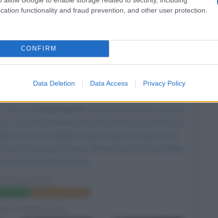
cation functionality and fraud prevention, and other user protection.
CONFIRM
del film La Pantera Rosa
Data Deletion
Data Access
Privacy Policy
7 ANNI FA
wn Levy, con
Steve Martin
nel ruolo di ispettore Jacques
yfus, Beyoncé Knowles nel ruolo di Xania,
Jean Reno
nel
er nel ruolo di Nicole, Henry Czerny nel ruolo di Yuri,
l ruolo di Jacquard, Dexter Bell nel ruolo di Terry Ahkee-
enoweth nel ruolo di Cherie.
ANTERA ROSA
a del film
Poster e locandina
FIE CORRELATE