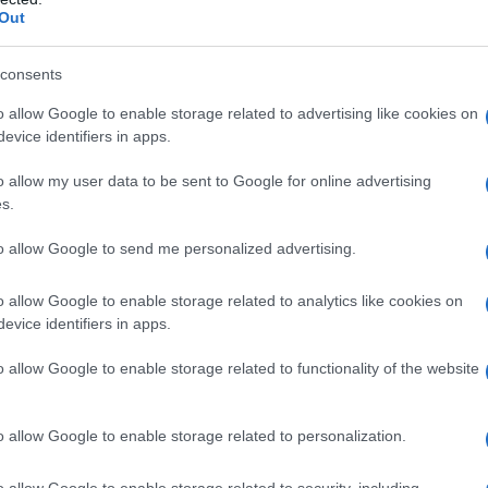
Out
l'anno 2015
consents
I DENISE GEORGIANA
inata in casa a coltellate dal marito. Florinel Nicolae
o allow Google to enable storage related to advertising like cookies on
evice identifiers in apps.
to la moglie, si è tagliato la gola con la stessa arma.
 L'ARTICOLO
o allow my user data to be sent to Google for online advertising
s.
di Denise Georgiana
to allow Google to send me personalized advertising.
l'anno 1952
o allow Google to enable storage related to analytics like cookies on
evice identifiers in apps.
TA REGINA DEL REGNO UNITO
o allow Google to enable storage related to functionality of the website
 Unito, Elisabetta II diventa regina e sale al trono come
va regnante.
o allow Google to enable storage related to personalization.
LA BIOGRAFIA
isabetta II
o allow Google to enable storage related to security, including