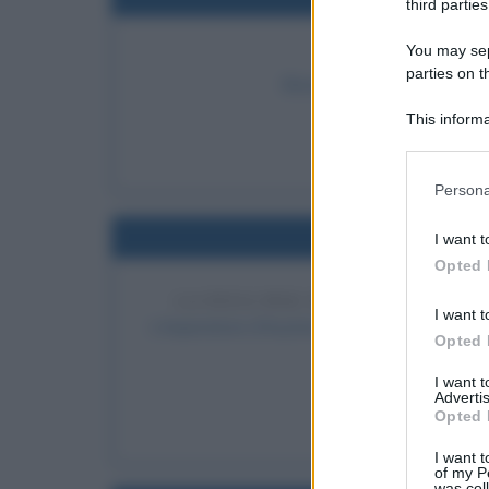
third parties
You may sepa
ELEZIONE
parties on t
Elezione a papa di Achille 
This informa
LEGGI 
Participants
P
Please note
Persona
information 
deny consent
Nel
I want t
in below Go
Opted 
LA PENA PER SILVIO PELLICO
I want t
L'imperatore d'Austria Francesco I commuta la
Opted 
quella 
I want 
Advertis
LEGGI 
Opted 
Si
I want t
of my P
was col