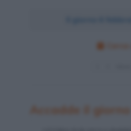
Il giorno 6 febbr
Cerca 
Accadde il giorno
VITTORIA DI BLANCO E MAHMO