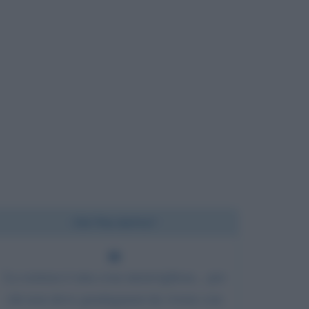
Chi l'ha detto?
La scienza è una cosa meravigliosa... per
chi non deve guadagnarsi da vivere con