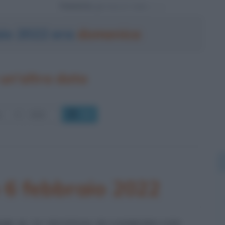
Powered by
aio 2022 era
domenica
un'altra data
OK
 6 febbraio 2022
OD AL 72° FESTIVAL DI SANREMO CON