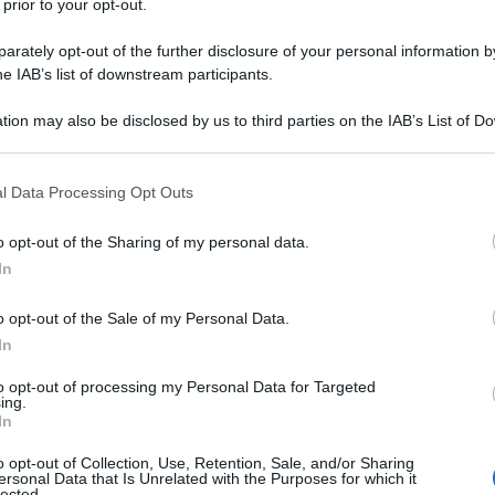
 prior to your opt-out.
iaga. Nasce a Roma il febbraio 1997. La sua carriera
izia nel 2019 quando ha solo 22 anni. Margherita incontra
rately opt-out of the further disclosure of your personal information by
he IAB’s list of downstream participants.
duttori...
tion may also be disclosed by us to third parties on the IAB’s List of 
da messaggio
Download PDF
 that may further disclose it to other third parties.
 that this website/app uses one or more Google services and may gath
l Data Processing Opt Outs
including but not limited to your visit or usage behaviour. You may click 
 to Google and its third-party tags to use your data for below specifi
o opt-out of the Sharing of my personal data.
ogle consent section.
In
Ò BARELLA
o opt-out of the Sale of my Personal Data.
In
ORE ITALIANO
to opt-out of processing my Personal Data for Targeted
ing.
io
1997
In
lla nasce il 7 febbraio 1997 a Pirri, vicino a Cagliari.
o opt-out of Collection, Use, Retention, Sale, and/or Sharing
ersonal Data that Is Unrelated with the Purposes for which it
, centrocampista, nel 2020-2021 ha raggiunto l'apice
lected.