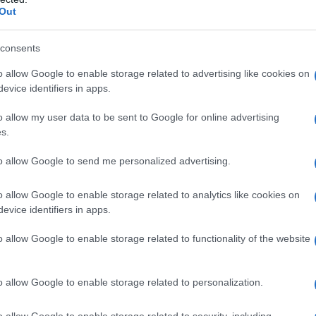
Out
rriera di atleta con l'Inter e con la nazionale italiana. La
consents
da messaggio
Download PDF
o allow Google to enable storage related to advertising like cookies on
evice identifiers in apps.
o allow my user data to be sent to Google for online advertising
s.
to allow Google to send me personalized advertising.
CE PABA
o allow Google to enable storage related to analytics like cookies on
evice identifiers in apps.
E ITALIANA
o allow Google to enable storage related to functionality of the website
aio
1997
nasce il 15 febbraio del 1997 a Tolfa, in provincia di
o allow Google to enable storage related to personalization.
ambina ha un rapporto conflittuale con la musica,
o allow Google to enable storage related to security, including