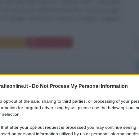
rimi anni Jake Paul nasce il 17 gennaio 1997 a Cleveland,
o per essere una celebrità di YouTube e anche un pugile.
una famiglia benestante insieme al fratello maggiore
Commenta
Download PDF
ELLAPIAGA
fieonline.it -
Do Not Process My Personal Information
to opt-out of the sale, sharing to third parties, or processing of your per
formation for targeted advertising by us, please use the below opt-out s
E ITALIANA
 selection.
io
1997
 that after your opt-out request is processed you may continue seeing i
ased on personal information utilized by us or personal information dis
a Carducci è il vero nome dell'artista e cantante