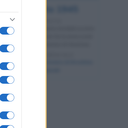
6 agosto 1945
81 ANNI FA
Durante la Seconda guerra mondiale avviene
uno dei più tristi episodi che la storia ricordi:
il bombardamento atomico di Hiroshima.
LEGGI L'ARTICOLO
Il bombardamento atomico di Hiroshima
e Nagasaki