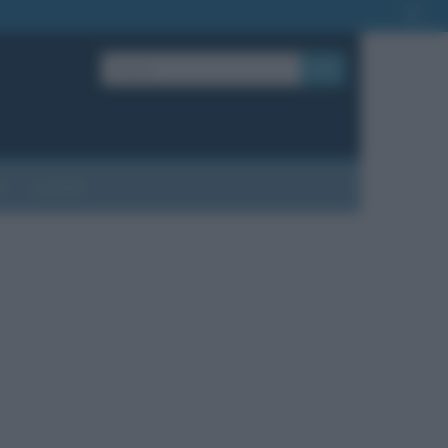
OK
?
Contatti