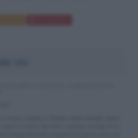
Commenta
Download PDF
BE VIO
PARALIMPICA ITALIANA, CAMPIONESSA DI
A
1997
il cui nome completo è Beatrice Maria Adelaide Marzia
, nasce il 4 marzo del 1997 a Venezia, seconda di tre
l'età di cinque anni inizia a praticare la scherma, sport che