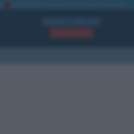
La TUA storia
: perché pubblicare la tua biografia su questo sito
1
Biografie in PDF
GRATIS
ACCEDI / REGISTRATI
Indice
Newsletter
Ricorrenze
Cultura
Che giorno sarà