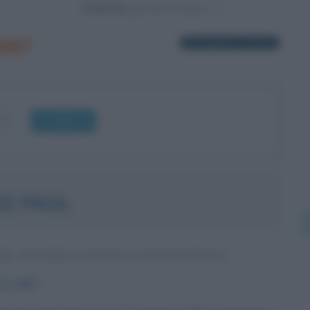
Powered by
1997
26 biografie in elenco
OK
KE PAUL
R, ATTORE E PUGILE STATUNITENSE
aio
1997