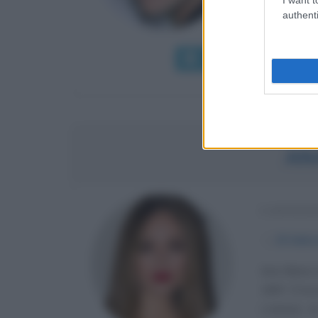
complice il
authenti
karaoke in c
Leggi di più
Man
AN
CANTANT
α
25 febbr
Ana Mena na
1997. È tra 
L'artista 