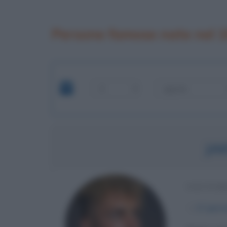
Persone famose nate nel 
JA
YOUTUBE
α
17 genn