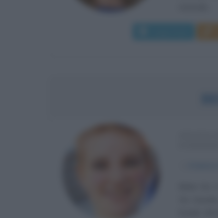
musicale...
Leggi di più
BE
ATLETA 
SCHERM
α
4 marzo
Bebe Vio, 
Vio Grandis
fratelli. Al