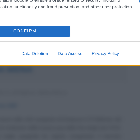
 fatto che i suoi genitori sono soliti organizzare dei
cation functionality and fraud prevention, and other user protection.
asa con...
da messaggio
Download PDF
CONFIRM
Data Deletion
Data Access
Privacy Policy
A MENA
E E ATTRICE SPAGNOLA
aio
1997
sce nella città spagnola di Estepona il 25 febbraio del
le rivelazioni della musica pop della fine degli anni 2010.
di origini spagnole ha saputo conquistare il mercato