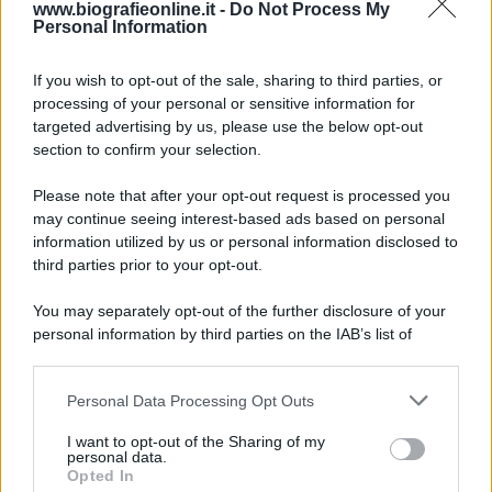
9 agosto 1945
www.biografieonline.it -
Do Not Process My
Personal Information
81 ANNI FA
If you wish to opt-out of the sale, sharing to third parties, or
Dopo l'attacco alla città giapponese di Hiroshima
processing of your personal or sensitive information for
avvenuto tre giorni prima, gli Stati Uniti sganciano
targeted advertising by us, please use the below opt-out
un'altra bomba atomica radendo al suolo la città di
section to confirm your selection.
Nagasaki.
Please note that after your opt-out request is processed you
LEGGI L'ARTICOLO
may continue seeing interest-based ads based on personal
Il bombardamento atomico di Hiroshima e
information utilized by us or personal information disclosed to
Nagasaki
third parties prior to your opt-out.
You may separately opt-out of the further disclosure of your
personal information by third parties on the IAB’s list of
downstream participants.
Personal Data Processing Opt Outs
This information may also be disclosed by us to third parties
on the IAB’s List of Downstream Participants that may further
I want to opt-out of the Sharing of my
disclose it to other third parties.
personal data.
Opted In
Please note that this website/app uses one or more Google