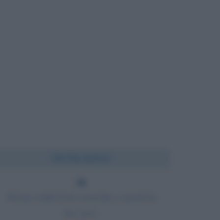
Chi l'ha detto?
Presta a tutti il tuo orecchio, a pochi la
tua voce.