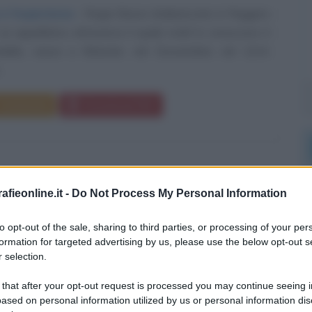
 e l'esperienza
Roger Bacon (italianizzato in Ruggero
 cui appellativo attraverso il quale molti lo conoscono è
abilis, nasce a Ilchester, nel Dorsetshire, nel 1214.
.
Commenta
Download PDF
fieonline.it -
Do Not Process My Personal Information
LAS STENO
to opt-out of the sale, sharing to third parties, or processing of your per
formation for targeted advertising by us, please use the below opt-out s
ISTA, GEOLOGO E CATTOLICO DANESE
 selection.
aio
1638
ω
25 novembre
1686
 that after your opt-out request is processed you may continue seeing i
ased on personal information utilized by us or personal information dis