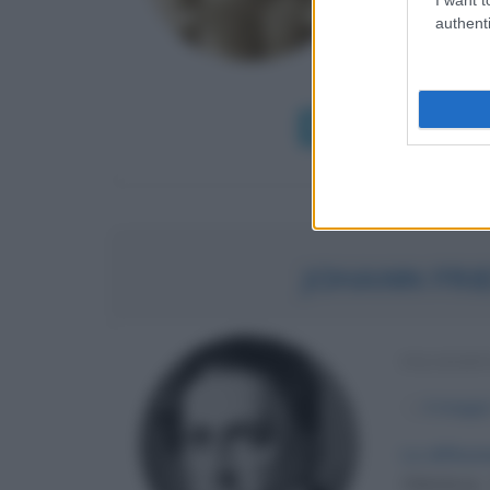
nasce il 3
authenti
Mantegazza 
politica per l
Leggi di più
JOHANN FRI
FILOSOF
α
4 maggi
La diffusi
Oldenburg 