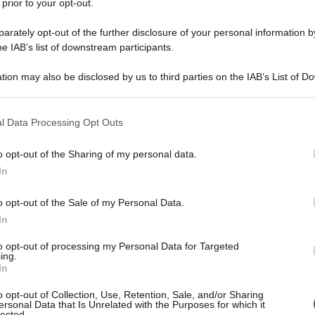
l cielo e uno alla terra
Nicolas Steno (Niels Stensen)
 prior to your opt-out.
italianizzato in Niccolò Stenone - nasce a Copenaghen
rately opt-out of the further disclosure of your personal information by
 il giorno 11 gennaio 1638, qui studia medicina avendo
he IAB’s list of downstream participants.
tion may also be disclosed by us to third parties on the IAB’s List of 
 that may further disclose it to other third parties.
Commenta
Download PDF
 that this website/app uses one or more Google services and may gath
l Data Processing Opt Outs
including but not limited to your visit or usage behaviour. You may click 
 to Google and its third-party tags to use your data for below specifi
o opt-out of the Sharing of my personal data.
ogle consent section.
In
RACELSO
o opt-out of the Sale of my Personal Data.
In
 ALCHIMISTA E ASTROLOGO SVIZZERO
to opt-out of processing my Personal Data for Targeted
ing.
In
mbre
1493
ω
24 settembre
1541
o opt-out of Collection, Use, Retention, Sale, and/or Sharing
ze e le magie
Philippus Aureolus Theophrastus
ersonal Data that Is Unrelated with the Purposes for which it
lected.