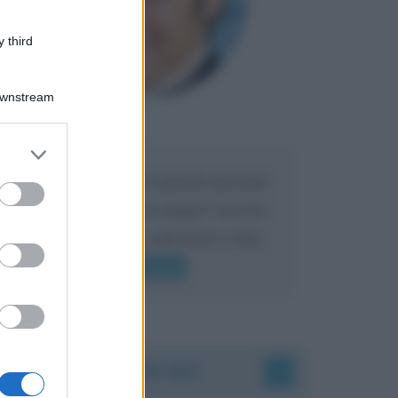
 third
Downstream
Maria
DA:
er and store
to grant or
Caro Liorni perché quando presenti
ed purposes
l'eredità urli sempre troppo? non ho
mai sentito Mike o altri bravi come
lui gridare
Leggi di più
Accadde oggi