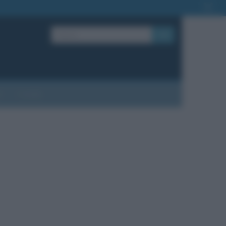
OK
?
Contatti