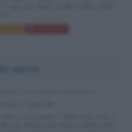
ità di Jena, dove diventa il pupillo di Johann Gottlieb
o si...
Commenta
Download PDF
RT NOYCE
ITORE E INVENTORE STATUNITENSE
mbre
1927
ω
3 giugno
1990
 Valley e il suo sindaco
Robert Noyce nasce a
 nello stato dell'Iowa (USA) il giorno 12 dicembre 1927.