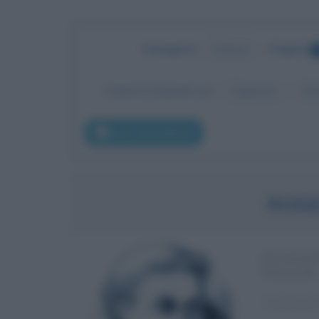
Categoria
:
Scienze
•
Pagina
Ordina le biografie per:
Cognome
No
pag. precedente
ROG
FILOSOF
INGLESE
α
Anno di 