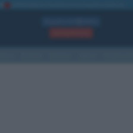
La TUA storia
: perché pubblicare la tua biografia su questo sito
1
Biografie in PDF
GRATIS
ACCEDI / REGISTRATI
Indice
Newsletter
Ricorrenze
Cultura
Che giorno sarà