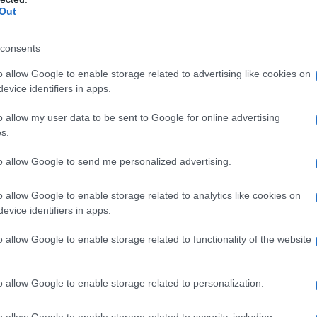
 von Hohenheim, meglio noto semplicemente come
Out
 o Paracelso, nasce ad Einsiedeln, in Svizzera, il 14
l 1493. Medico,...
consents
o allow Google to enable storage related to advertising like cookies on
Commenta
Download PDF
evice identifiers in apps.
o allow my user data to be sent to Google for online advertising
s.
to allow Google to send me personalized advertising.
MANTEGAZZA
o allow Google to enable storage related to analytics like cookies on
evice identifiers in apps.
FISIOLOGO, ANTROPOLOGO, PATRIOTA E
o allow Google to enable storage related to functionality of the website
RE ITALIANO
bre
1831
ω
28 agosto
1910
o allow Google to enable storage related to personalization.
 selezioni tra natura e chimica
Paolo Mantegazza
o allow Google to enable storage related to security, including