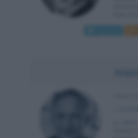
all'Univers
Fichte. Prest
Leggi di più
ROBE
IMPREND
α
12 dice
La Silicon
Burlington,