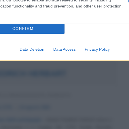
1 ottobre del 1831 a Monza. La madre Laura Solera
cation functionality and fraud prevention, and other user protection.
è ricordata come una delle donne più attive nella lotta
a...
CONFIRM
Commenta
Download PDF
Data Deletion
Data Access
Privacy Policy
EDRICH HERBART
O E PEDAGOGISTA TEDESCO
o
1776
ω
14 agosto
1841
one della pedagogia
Johann Friedrich Herbart nasce a
(Germania) il 4 maggio del 1776. Studia filosofia