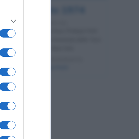
7 agosto 1974
52 ANNI FA
Camminando su una fune, Philippe Petit
compie la sua celebre traversata delle Twin
Towers a New York.
LEGGI LA BIOGRAFIA
Philippe Petit