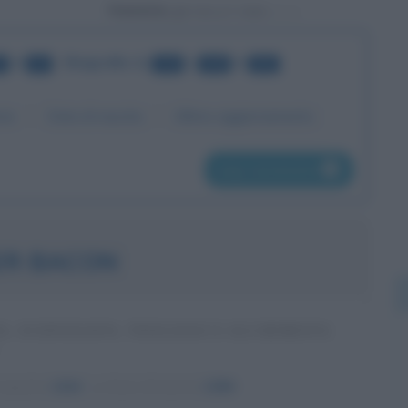
Powered by
di
•
Biografie
da
a
di
7
13
121
140
251
me
Data di nascita
Ultimo aggiornamento
pag. successiva
ER BACON
O, SCIENZIATO, TEOLOGO E ALCHIMISTA
nascita:
1214
ω
Anno di morte:
1294