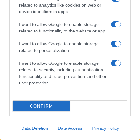
1
2
3
4
5
6
7
8
9
10
related to analytics like cookies on web or
device identifiers in apps.
11
I want to allow Google to enable storage
related to functionality of the website or app.
I want to allow Google to enable storage
related to personalization.
I want to allow Google to enable storage
related to security, including authentication
functionality and fraud prevention, and other
user protection.
CONFIRM
Chi l'ha detto?
Data Deletion
Data Access
Privacy Policy