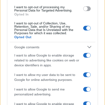
α
10 ottobre
1930
ω
24 dicembre
2008
use your data for below specified purposes in below Google
I want to opt-out of processing my
consent section.
Personal Data for Targeted Advertising.
Il teatro e le sue assurdità
Harold Pinter,
Opted In
drammaturgo e sceneggiatore cinematografico, attore
in alcune delle sue stesse opere teatrali, e premio
I want to opt-out of Collection, Use,
Retention, Sale, and/or Sharing of my
Nobel 2005 per la Letteratura, nasce a Londra il 10
Personal Data that Is Unrelated with the
Purposes for which it was collected.
ottobre...
Opted Out
Leggi di più
Commenta
Download PDF
Google consents
I want to allow Google to enable storage
related to advertising like cookies on web or
device identifiers in apps.
I want to allow my user data to be sent to
7
8
9
10
11
12
13
14
15
Google for online advertising purposes.
16
17
I want to allow Google to send me
personalized advertising.
I want to allow Google to enable storage