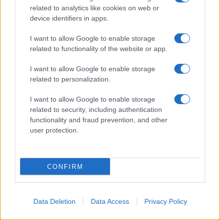
related to analytics like cookies on web or
device identifiers in apps.
I want to allow Google to enable storage
related to functionality of the website or app.
I want to allow Google to enable storage
related to personalization.
I want to allow Google to enable storage
related to security, including authentication
functionality and fraud prevention, and other
Chi l'ha detto?
user protection.
Come il ferro in disuso arrugginisce, così
CONFIRM
l'inazione sciupa l'intelletto.
Data Deletion
Data Access
Privacy Policy
Chi l'ha detto