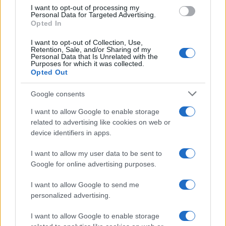
use your data for below specified purposes in below Google
I want to opt-out of processing my
consent section.
Personal Data for Targeted Advertising.
E-mail
Opted In
OK
I want to opt-out of Collection, Use,
Retention, Sale, and/or Sharing of my
Personal Data that Is Unrelated with the
Purposes for which it was collected.
Opted Out
Google consents
I want to allow Google to enable storage
related to advertising like cookies on web or
device identifiers in apps.
I want to allow my user data to be sent to
Google for online advertising purposes.
I want to allow Google to send me
personalized advertising.
I want to allow Google to enable storage