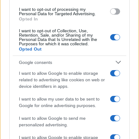
use your data for below specified purposes in below Google
I want to opt-out of processing my
consent section.
Personal Data for Targeted Advertising.
Opted In
I want to opt-out of Collection, Use,
Retention, Sale, and/or Sharing of my
Personal Data that Is Unrelated with the
Purposes for which it was collected.
Opted Out
Google consents
I want to allow Google to enable storage
Chi l'ha detto?
related to advertising like cookies on web or
device identifiers in apps.
Anche un orologio fermo segna l'ora giusta. Due
I want to allow my user data to be sent to
Google for online advertising purposes.
volte al giorno.
I want to allow Google to send me
personalized advertising.
Chi l'ha detto
I want to allow Google to enable storage