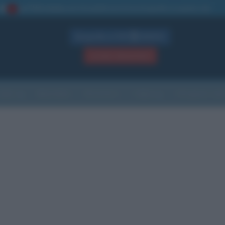
La TUA storia
: perché pubblicare la tua biografia su questo sito
1
Biografie in PDF
GRATIS
ACCEDI / REGISTRATI
Indice
Newsletter
Ricorrenze
Cultura
Che giorno sarà