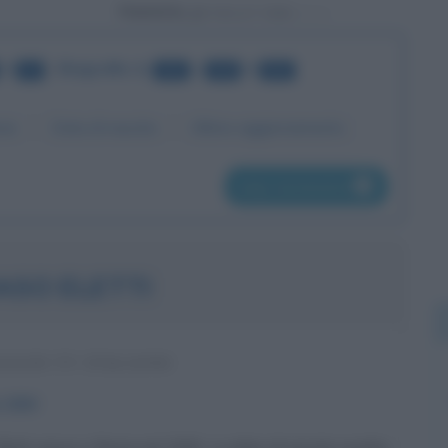
Powered by
di
•
Biografie
da
a
di
42
281
300
834
me
Data di nascita
Ultimo aggiornamento
pag. successiva
SO ELETTI
GGIO TV ITALIANO
e
2000
etti nasce a Roma nel 2000. La data di nascita esatta