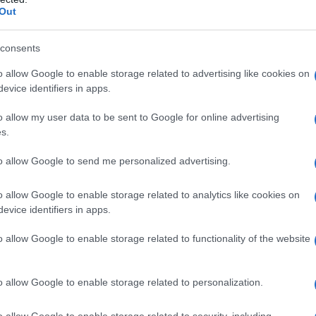
Out
 il tempo sembra non passare mai. Nata a Genova il 3
consents
da messaggio
Download PDF
o allow Google to enable storage related to advertising like cookies on
evice identifiers in apps.
o allow my user data to be sent to Google for online advertising
s.
S CASELLA
to allow Google to send me personalized advertising.
o allow Google to enable storage related to analytics like cookies on
evice identifiers in apps.
NISTA E PERSONAGGIO TV ITALIANO
o allow Google to enable storage related to functionality of the website
mbre
1949
e di essere un mago
Giucas Casella, al secolo Giuseppe
o allow Google to enable storage related to personalization.
ella, nasce a Termini Imerese (Palermo) il 15 novembre
l ventennio tra gli anni '80 e '90 è sicuramente
o allow Google to enable storage related to security, including