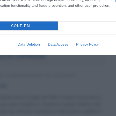
cation functionality and fraud prevention, and other user protection.
..
da messaggio
Download PDF
CONFIRM
Data Deletion
Data Access
Privacy Policy
CA CIPRIANI
L E PERSONAGGIO TV ITALIANO
1984
priani nasce il 3 luglio del 1984 a Popoli, in provincia di
 suo nome completo è Francesca Cipriani D'Altorio. Nel
più che ventenne, esordisce in televisione in qualità di