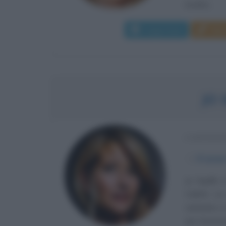
inviata...
Leggi di più
Man
JO 
CANTANT
α
22 giug
Jo Squillo
Coletti. L
cantante e 
per trasmiss