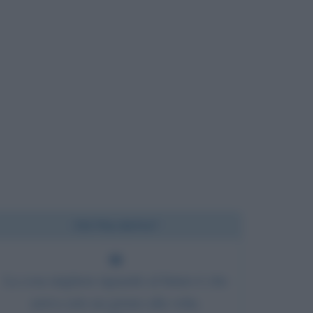
Chi l'ha detto?
La cosa migliore riguardo al futuro è che
arriva solo un giorno alla volta.