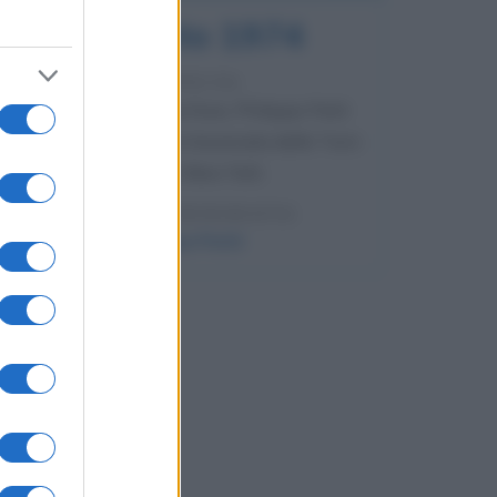
7 agosto 1974
52 ANNI FA
Camminando su una fune, Philippe Petit
compie la sua celebre traversata delle Twin
Towers a New York.
LEGGI LA BIOGRAFIA
Philippe Petit