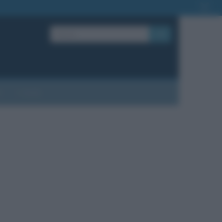
OK
?
Contatti