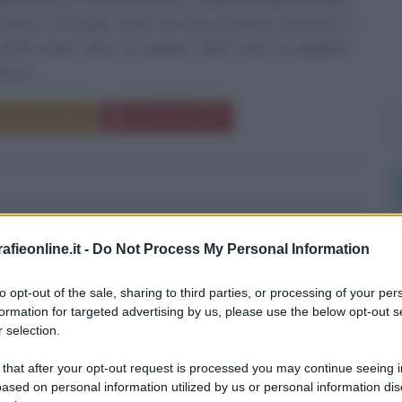
sere il 30 aprile. Alcuni siti web di gossip riportano il
2004 come anno di nascita. Volto noto al pubblico
 di...
da messaggio
Download PDF
A TREVISAN
fieonline.it -
Do Not Process My Personal Information
to opt-out of the sale, sharing to third parties, or processing of your per
L ITALIANA
formation for targeted advertising by us, please use the below opt-out s
 selection.
bre
1972
 that after your opt-out request is processed you may continue seeing i
evisan nasce a Napoli il 7 novembre 1972. Showgirl
ased on personal information utilized by us or personal information dis