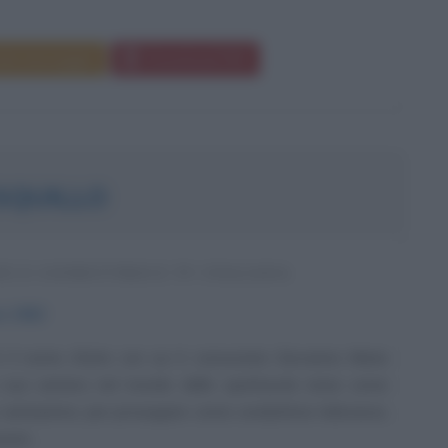
da messaggio
Download PDF
SQUILLO
E E CONDUTTRICE TV ITALIANA
no
1962
 è il nome d'arte con cui è conosciuta Giovanna Maria
a sua carriera nel mondo dello spettacolo inizia come
cantautrice, per proseguire come conduttrice televisiva,
ioni...