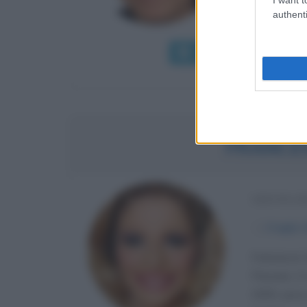
authenti
l'illusionista.
Leggi di più
Man
FRANCES
SHOWGIR
α
3 luglio
Francesca Ci
Pescara. Il
2005, poco 