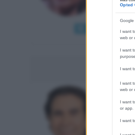
Opted 
ma per lei
ottobre...
Google 
Leggi di più
Man
I want t
web or d
I want t
purpose
GIUCA
I want 
I want t
web or d
ILLUSIO
I want t
α
15 nove
or app.
L'illusion
I want t
Mariolo Cas
1949 e ne
I want t