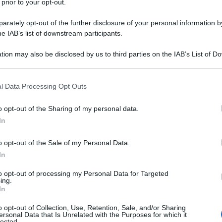
 prior to your opt-out.
li anni Novanta, ha affiancato nel corso della propria
versi protagonisti della televisione italiana, come Mike
rately opt-out of the further disclosure of your personal information by
 Paolo...
he IAB’s list of downstream participants.
tion may also be disclosed by us to third parties on the IAB’s List of 
da messaggio
Download PDF
 that may further disclose it to other third parties.
 that this website/app uses one or more Google services and may gath
l Data Processing Opt Outs
including but not limited to your visit or usage behaviour. You may click 
 to Google and its third-party tags to use your data for below specifi
o opt-out of the Sharing of my personal data.
ogle consent section.
EN RUSSO
In
o opt-out of the Sale of my Personal Data.
In
NA E PERSONAGGIO TV ITALIANA
to opt-out of processing my Personal Data for Targeted
ing.
e
1959
In
l e coraggio
L'esplosiva soubrette che per anni ha
o opt-out of Collection, Use, Retention, Sale, and/or Sharing
ersonal Data that Is Unrelated with the Purposes for which it
sonni - e i sogni - degli italiani adesso è un po' attempata,
lected.