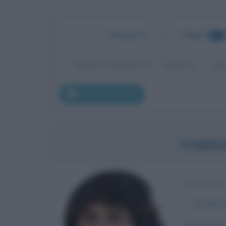
Categoria
:
TV
•
Pagina
15
Ordina le biografie per:
Cognome
No
pag. precedente
TOMMA
PERSONA
α
30 april
Tommaso El