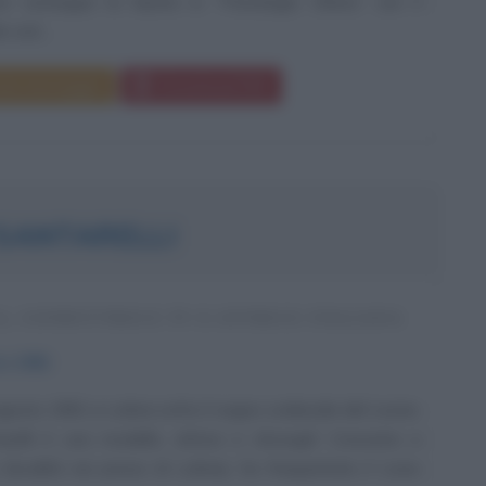
e consegue la laurea in “Psicologia Clinica” con il
voti....
da messaggio
Download PDF
SANTARELLI
, CONDUTTRICE TV E ATTRICE ITALIANA
to
1981
agosto 1981 a Latina sotto il segno zodiacale del Leone,
arelli è una modella, attrice e showgirl. Cresciuta a
località nei pressi di Latina), ha frequentato il Liceo