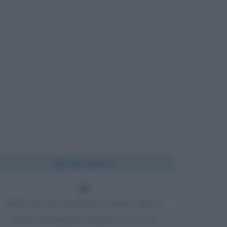
Chi l'ha detto?
Molto di ciò che finora è andato sotto il
nome di religione conteneva in sé un