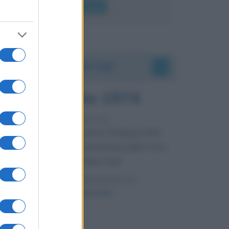
lui gridare
Leggi di più
Accadde oggi
7 agosto 1974
52 ANNI FA
Camminando su una fune, Philippe Petit
compie la sua celebre traversata delle Twin
Towers a New York.
LEGGI LA BIOGRAFIA
Philippe Petit