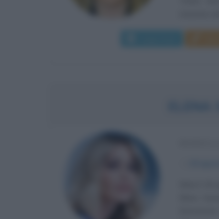
Torino dov
massimo dei 
Leggi di più
Man
ELENA 
MODELLA
α
18 agos
Nata il 18 
Elena Sant
Sermoneta (