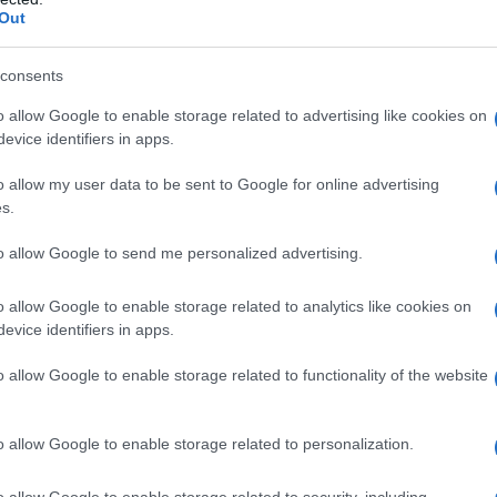
figlio del regista Maurizio Diliberto e discendente dello
Out
nese Bertel Thorvaldsen. Appassionatosi al cinema sin
consents
o allow Google to enable storage related to advertising like cookies on
da messaggio
Download PDF
evice identifiers in apps.
o allow my user data to be sent to Google for online advertising
s.
to allow Google to send me personalized advertising.
O INCARNATO
o allow Google to enable storage related to analytics like cookies on
evice identifiers in apps.
ITORE E PERSONAGGIO TV ITALIANO
o allow Google to enable storage related to functionality of the website
io
1977
o allow Google to enable storage related to personalization.
carnato nasce a Napoli il 6 febbraio del 1977. Dalla
e imprenditore e gestore di diversi saloni di parrucchieri,
o allow Google to enable storage related to security, including