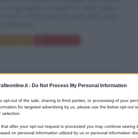
 von Elgg Spanol von Braueich. La futura regista e
rice nasce a Roma il giorno 14 agosto 1928. Il padre,
i origini lucane...
da messaggio
Download PDF
NA GRANDI
fieonline.it -
Do Not Process My Personal Information
to opt-out of the sale, sharing to third parties, or processing of your per
 ITALIANA
formation for targeted advertising by us, please use the below opt-out s
 selection.
o
1958
 that after your opt-out request is processed you may continue seeing i
di, il cui vero nome è Serena Faggioli, nasce il 23 marzo
ased on personal information utilized by us or personal information dis