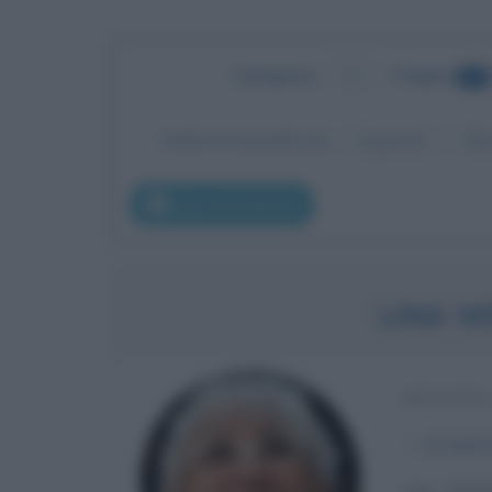
Categoria
:
TV
•
Pagina
13
Ordina le biografie per:
Cognome
No
pag. precedente
LINA 
REGISTA
α
14 agos
Lina Wertm