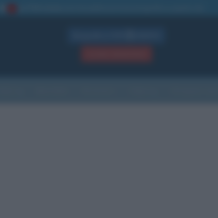
La TUA storia
: perché pubblicare la tua biografia su questo sito
1
Biografie in PDF
GRATIS
ACCEDI / REGISTRATI
Indice
Newsletter
Ricorrenze
Cultura
Che giorno sarà