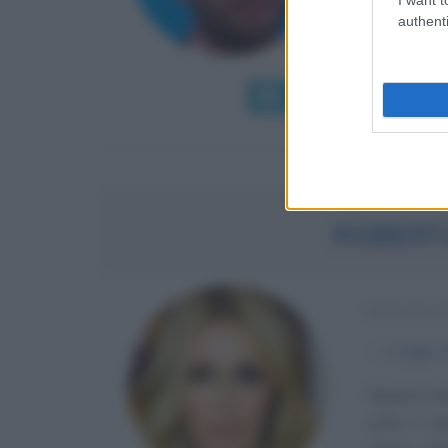
fino alla n
authenti
Donne,...
Leggi di più
Man
ROBERT
PSICOLO
α
1 luglio
Roberta Bru
sotto il se