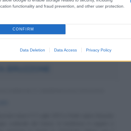
otorietà televisiva acquisita con il programma Uomini e
cation functionality and fraud prevention, and other user protection.
da messaggio
Download PDF
CONFIRM
Data Deletion
Data Access
Privacy Policy
A BRUZZONE
GA FORENSE E CRIMINOLOGA ITALIANA
1973
zzone nasce il 1° Luglio 1973 a Finale Ligure (Savona)
gno zodiacale del Cancro. Si trasferisce in seguito a