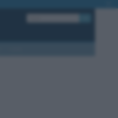
OK
?
Contatti