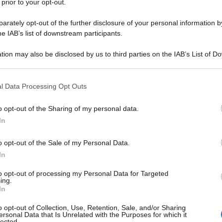
 prior to your opt-out.
 Bologna. Dopo aver concluso la scuola dell'obbligo
diploma da programmatrice informatica, prima di seguire
rately opt-out of the further disclosure of your personal information by
.
he IAB’s list of downstream participants.
tion may also be disclosed by us to third parties on the IAB’s List of 
da messaggio
Download PDF
 that may further disclose it to other third parties.
 that this website/app uses one or more Google services and may gath
l Data Processing Opt Outs
including but not limited to your visit or usage behaviour. You may click 
 to Google and its third-party tags to use your data for below specifi
o opt-out of the Sharing of my personal data.
ogle consent section.
PIF
In
o opt-out of the Sale of my Personal Data.
In
ORE TV, AUTORE TV, REGISTA E
RE ITALIANO
to opt-out of processing my Personal Data for Targeted
ing.
In
o
1972
o opt-out of Collection, Use, Retention, Sale, and/or Sharing
vero nome è Pierfrancesco Diliberto, nasce il 4 giugno 1972
ersonal Data that Is Unrelated with the Purposes for which it
lected.