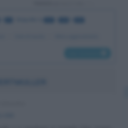
Powered by
di
•
Biografie
da
a
di
42
241
260
834
me
Data di nascita
Ultimo aggiornamento
pag. successiva
WERTMULLER
 ITALIANA
to
1928
uller è lo pseudonimo di Arcangela Felice Assunta