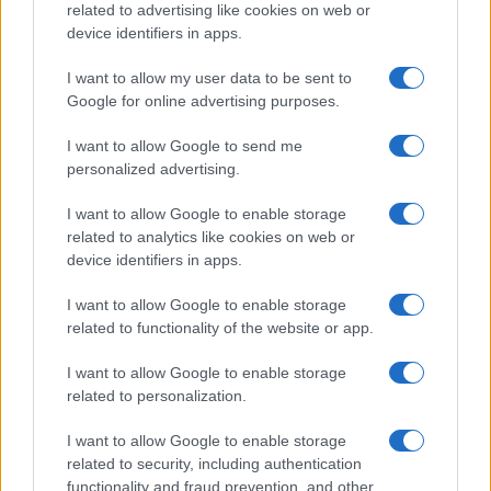
related to advertising like cookies on web or
device identifiers in apps.
I want to allow my user data to be sent to
Google for online advertising purposes.
I want to allow Google to send me
personalized advertising.
I want to allow Google to enable storage
related to analytics like cookies on web or
Biografie
Approfondimenti
device identifiers in apps.
Biografie di oggi
Mappa del sito
Biografie più visitate
Ricorrenze
I want to allow Google to enable storage
Indice dei nomi
Onomastico
related to functionality of the website or app.
Foto di personaggi famosi
Che giorno era?
Categorie
Che giorno sarà?
I want to allow Google to enable storage
Temi
Cultura
related to personalization.
Servizi
I want to allow Google to enable storage
Pubblica la tua biografia
related to security, including authentication
functionality and fraud prevention, and other
Privacy Policy