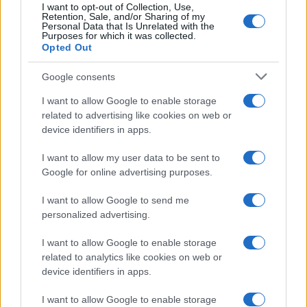
I want to opt-out of Collection, Use,
Retention, Sale, and/or Sharing of my
Personal Data that Is Unrelated with the
Purposes for which it was collected.
Opted Out
Google consents
I want to allow Google to enable storage
related to advertising like cookies on web or
device identifiers in apps.
I want to allow my user data to be sent to
Google for online advertising purposes.
I want to allow Google to send me
personalized advertising.
I want to allow Google to enable storage
related to analytics like cookies on web or
Biografie
Approfondimenti
device identifiers in apps.
Biografie di oggi
Mappa del sito
Biografie più visitate
Ricorrenze
I want to allow Google to enable storage