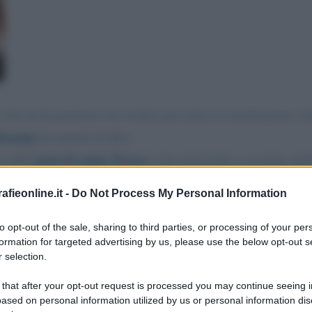
e che mi ha permesso di rivedere per intero la trasmissione: ott
Bernini
per parlare d’altro.
estasi di santa Teresa
e dell’
è una meraviglia, e in parte veriti
uoi santi per confortarli nella loro dura ascesa. Questo tipo di
fieonline.it -
Do Not Process My Personal Information
prof. Recalcati
che un risvolto “ fisiologico “ che il
a descrit
 Bernini, in quanto egli stesso era uso fare gli esercizi spirit
to opt-out of the sale, sharing to third parties, or processing of your per
formation for targeted advertising by us, please use the below opt-out s
 selection.
vere il pudore di non parlare di cose che non capisce, crede o 
 that after your opt-out request is processed you may continue seeing i
sovrannaturali al proprio livello.
ased on personal information utilized by us or personal information dis