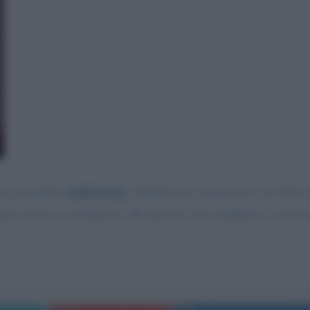
Soleil Sorge
 raccomandata
. Maleducata, prepotente, da zittire 
supera tutte le nomination. Ma pensate che il pubblico è defici