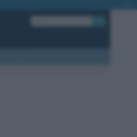
OK
?
Contatti