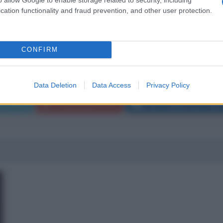
cation functionality and fraud prevention, and other user protection.
dicendo sul fatto dei vestiti outlet..
😱😱... Ma questa smorfiosa di m***a da dove è uscita? ?
CONFIRM
Data Deletion
Data Access
Privacy Policy
essaggio
La biografia in PDF
Altri commenti per Alfo