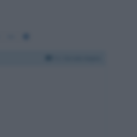
591
Per:
Corrado Augias