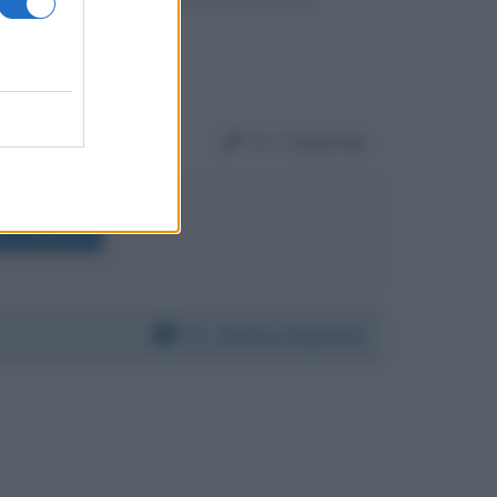
Da:
Caterina
nso Signorini
Per:
Alfonso Signorini