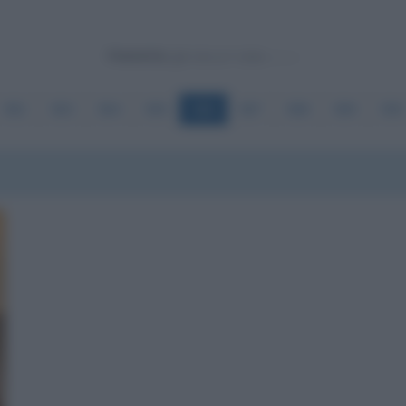
Powered by
582
583
584
585
586
587
588
589
590