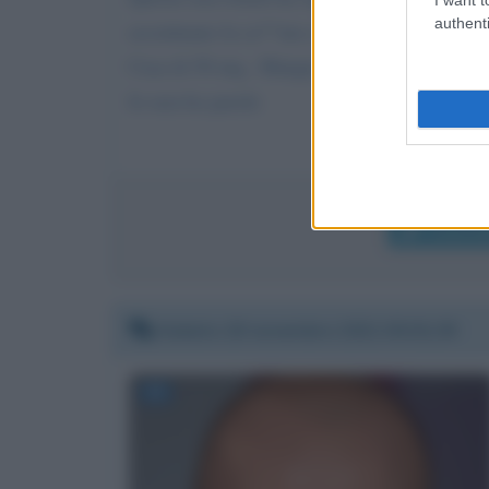
authenti
accentuano la ca**ata e la cattiveria che stava 
Casa di 50 mq.. Mangia solo pasta e piselli 
Io non ho parole
Invia m
Sabato 20 novembre 2021 00:01:39