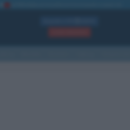
La TUA storia
: perché pubblicare la tua biografia su questo sito
1
Biografie in PDF
GRATIS
ACCEDI / REGISTRATI
Indice
Newsletter
Ricorrenze
Cultura
Che giorno sarà