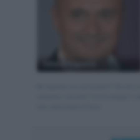
Alfonso Signorini
Ma Signorini cosa stai facendo??? Da chi è
solidarietà e sincerità??? E tu la inneggi? e 
siete caduti proprio in basso.