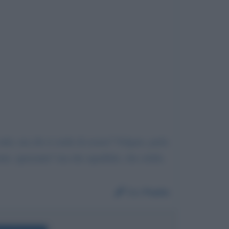
tutti, ma chi si crede di essere? Volgare, parla
ente, ignorante? ma che squallido, che schifo,
Da:
Paola