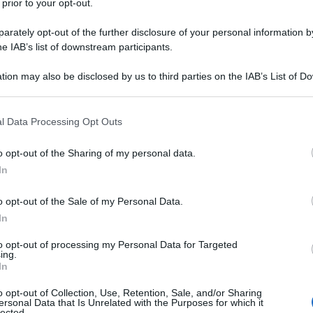
Santa Teresa
n estasi contemplativa, ma quelle che aveva
(bast
 prior to your opt-out.
cienza. In questo tipo di estasi avviene quella che il prof. Rec
rately opt-out of the further disclosure of your personal information by
 Dio (lo sposo) e l’anima di Teresa (la sposa). Come giustament
he IAB’s list of downstream participants.
 fisico uomo-donna in quanto questa fusione è impossibile.
tion may also be disclosed by us to third parties on the IAB’s List of 
 e sposa “ che non a caso sono usate nel testo sapienziale del
 that may further disclose it to other third parties.
la Sapienza… cosa rarissima come i santi.
 that this website/app uses one or more Google services and may gath
l Data Processing Opt Outs
including but not limited to your visit or usage behaviour. You may click 
tempo e i commenti son stati tutt'altro che banali.
 to Google and its third-party tags to use your data for below specifi
o opt-out of the Sharing of my personal data.
ogle consent section.
In
o opt-out of the Sale of my Personal Data.
In
messaggio
La biografia in PDF
Altri commenti per Co
to opt-out of processing my Personal Data for Targeted
ing.
In
o opt-out of Collection, Use, Retention, Sale, and/or Sharing
ersonal Data that Is Unrelated with the Purposes for which it
lected.