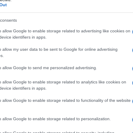
Out
consents
o allow Google to enable storage related to advertising like cookies on
evice identifiers in apps.
o allow my user data to be sent to Google for online advertising
s.
to allow Google to send me personalized advertising.
o allow Google to enable storage related to analytics like cookies on
evice identifiers in apps.
o allow Google to enable storage related to functionality of the website
o allow Google to enable storage related to personalization.
 decenza, ma quello che più mi infastidisce è che un signore co
o allow Google to enable storage related to security, including