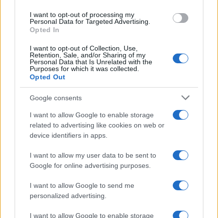
use your data for below specified purposes in below Google
I want to opt-out of processing my
consent section.
Personal Data for Targeted Advertising.
Opted In
7
8
9
10
11
12
13
14
15
I want to opt-out of Collection, Use,
Retention, Sale, and/or Sharing of my
16
17
Personal Data that Is Unrelated with the
Purposes for which it was collected.
Opted Out
Google consents
I want to allow Google to enable storage
related to advertising like cookies on web or
device identifiers in apps.
I want to allow my user data to be sent to
Google for online advertising purposes.
I want to allow Google to send me
personalized advertising.
I want to allow Google to enable storage