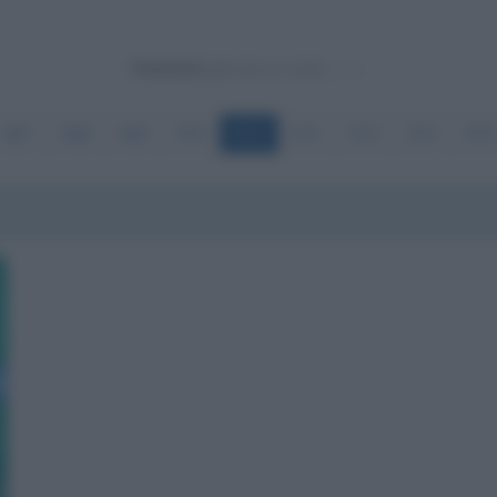
Powered by
967
968
969
970
971
972
973
974
975