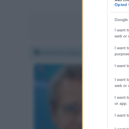
Opted 
Google 
Invia 
I want t
web or d
I want t
Giovedì 24 giugno 2021 09:37:44
purpose
I want 
I want t
web or d
I want t
or app.
I want t
I want t