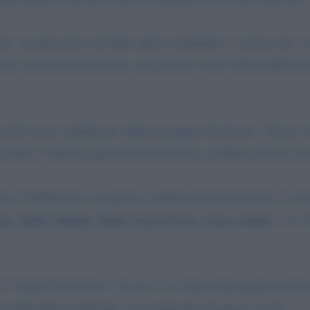
e “la prima fiera del libro aperta al pubblico”, notizia che a
tri connazionali torinesi, che portano il fiore all’occhiello d
nte De Luca e pubblicate sulla sua pagina Facebook: “Senza l’in
 cultura, Napoli in questo decennio forse avrebbe avuto lo st
he, il Sudamerica, in quanto a cultura può darci lezioni. Le d
zar
,
Isabel Allende
,
Mario Vargas Llosa
,
Jorge Amado
, e lo 
di “Napoli Città Libro”, di cui c’è il video nella pagina faceb
o della filiera editoriale, come impronta di questo evento.