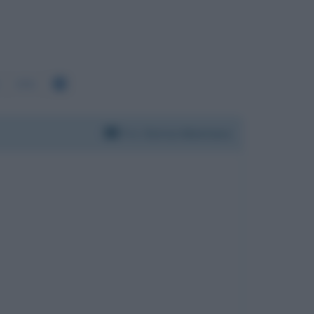
976
Per:
Enrico Mentana