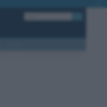
OK
?
Contatti