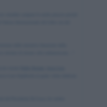
 noi cittadini campani fa molto piacere perché
el Salone Internazionale del Libro sin dal
sieme delle iniziative finanziate dalla
esso destino di alcune città sudamericane…”.
icono niente
Pablo Neruda
,
Jorge Luis
stesso Luis Sepùlveda al quale volete dedicare
ook del Presidente De Luca, ho sentito