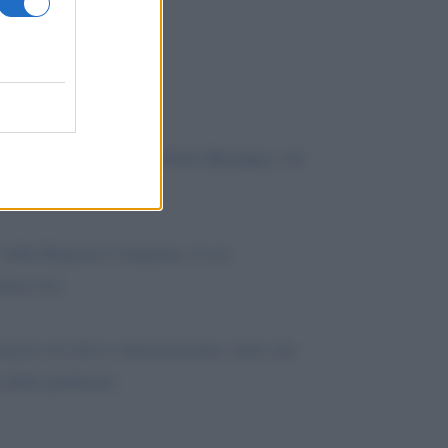
ro”, introdotta dal Presidente
De Luca
e da
 della Regione Campania, il cui
itano doc.
messe di rilievo internazionale, tanto che
a della pandemia.