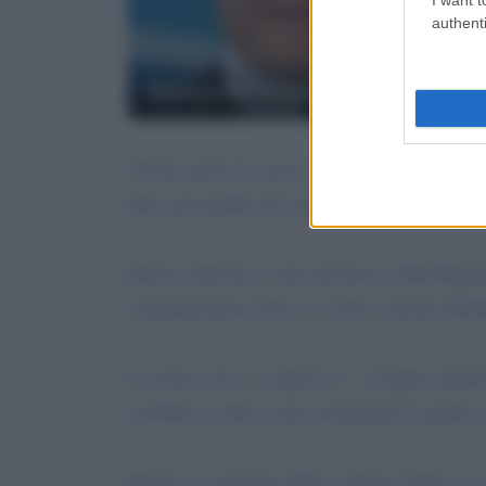
authenti
Enrico Mentana
Alcuni giorni fa, presso il Palazzo Reale di N
altre personalità del mondo dell’editoria e del
Questa edizione è stata promossa dalla Regio
Amministratore Unico è il dott. Antonio Botti
L’evento, che si svolgerà (1 – 4 luglio) propr
avrebbero voluto come testimonial il grande 
Proprio in memoria dello scrittore Cileno si a