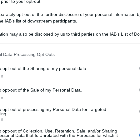
e il rispetto per quella degli altri. E mi sono sottoposta al v
 prior to your opt-out.
mia comune persona e quella di un medico che ha liberamente s
rately opt-out of the further disclosure of your personal information by
olo di covid. Allora, se per me libera cittadina si può ancora r
he IAB’s list of downstream participants.
 anche se scribacchia solo ricette. Un medico non può decider
tion may also be disclosed by us to third parties on the IAB’s List of 
 salute, mette in serio pericolo quella degli altri, tutti potenz
 that may further disclose it to other third parties.
e ha investito tutto il mondo, la libertà di pensiero si tras
 that this website/app uses one or more Google services and may gath
l Data Processing Opt Outs
including but not limited to your visit or usage behaviour. You may click 
er tale motivo le sanzioni previste per i medici che rifiutano 
 to Google and its third-party tags to use your data for below specifi
o opt-out of the Sharing of my personal data.
no stipendio d'oro agganciato ad una carriera di latta, sicura 
ogle consent section.
In
se, avendo un familiare ricoverato in ospedale per una grave p
o opt-out of the Sale of my Personal Data.
 non farsi vaccinare? Ci sentiremmo male, malissimo, perchè ai
In
chio e pericolo. In definitiva, mi sembrerebbe molto più corr
to opt-out of processing my Personal Data for Targeted
 la propria decisione e le decisioni del governo, scegliesser
ing.
In
 intraprendendo un più sicuro, anche se decisamente molto meno
o opt-out of Collection, Use, Retention, Sale, and/or Sharing
ersonal Data that Is Unrelated with the Purposes for which it
lected.