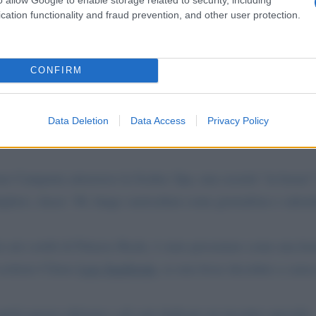
cation functionality and fraud prevention, and other user protection.
CONFIRM
apoli, è stata presentata l’edizione 2021 di “Napoli Città Lib
Data Deletion
Data Access
Privacy Policy
la cultura.
ne Campania attraverso la Scabec Spa, una società “in house”
glieri, classe ’46, lungo curriculum come giornalista e salern
io nei cortili di Palazzo Reale, è stato presentato come una ker
scrittore Cileno
Luis Sepùlveda
, se non fosse deceduto a caus
prirà questa edizione e gli sarà dedicato un incontro speciale.