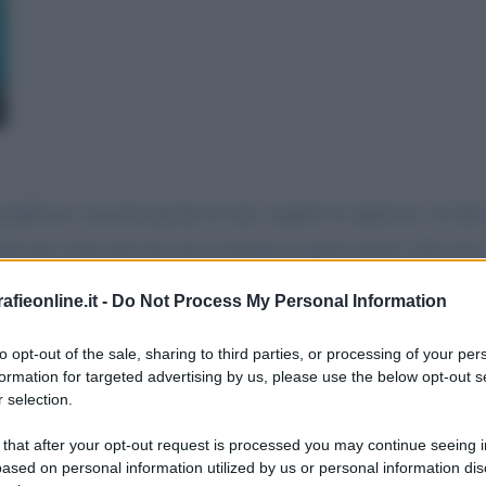
icare coercitivamente le mie, rispetto le opinioni e le idee di 
rofessata, tema più che mai scottante in questi giorni. Del res
biliata di fronte alla mancanza di provvedimenti - o comunque
fieonline.it -
Do Not Process My Personal Information
rsi vaccinare. Intendiamoci: la vita è la propria, e confesso c
 appalesata la prospettiva di vaccinare tutti-tutti-tutti. Come 
to opt-out of the sale, sharing to third parties, or processing of your per
formation for targeted advertising by us, please use the below opt-out s
azione di vaccini testati più o meno in quattro e quattr'otto, a
 selection.
o a quelli contro la poliomielite, il vaiolo, la difterite. Vacc
 that after your opt-out request is processed you may continue seeing i
 ho riflettuto a lungo ed alla fine ho concluso che non potevo t
ased on personal information utilized by us or personal information dis