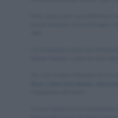
Inoltre, questo evento viene pubblicizzato com
potremo partecipare, ma che non stupisce i nos
1988.
Cito testualmente le parole dette dal Preside
Regione Campania, a partire dal settore della
Ora, vorrei ricordare al Presidente De Luca c
Borges
,
Gabriel Garcia Marquez
,
Julio Corta
l’inaugurazione dell’evento?
E ancora. Durante il tavolo di presentazione 
premere molto sul tasto del rilancio economic