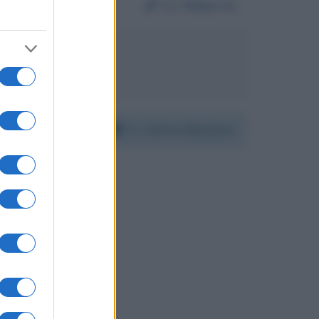
Da:
Roberta
rico Mentana
Per:
Enrico Mentana