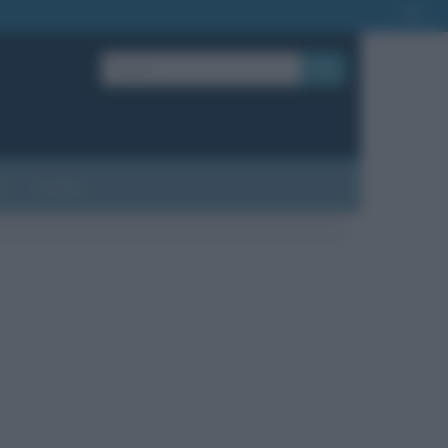
OK
?
Contatti