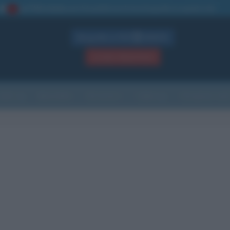
La TUA storia
: perché pubblicare la tua biografia su questo sito
1
Biografie in PDF
GRATIS
ACCEDI / REGISTRATI
Indice
Newsletter
Ricorrenze
Cultura
Che giorno sarà