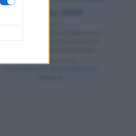
6 agosto 1945
81 ANNI FA
Durante la Seconda guerra mondiale avviene
uno dei più tristi episodi che la storia ricordi:
il bombardamento atomico di Hiroshima.
LEGGI L'ARTICOLO
Il bombardamento atomico di Hiroshima
e Nagasaki