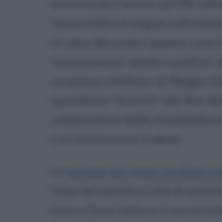
provocando l'uscita dal PSI della
nessun'altro lo segue nell'iniz
in Libia, Mussolini appare come
rinnovamento ideale e politico d
congresso emiliano di Reggio Em
quotidiano "Avanti!" alla fine de
catalizzatore delle insoddisfazio
crisi economiche e ideali.
Lo
scoppio del primo conflitto 
linea del partito e cioè di neutra
futuro Duce matura il convincim