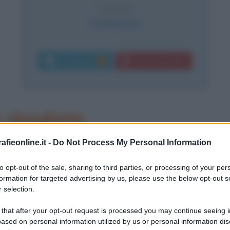
CAUSA
Fucilazione
Commenti:
Download PDF
9
 sbagliata
lio 1883 a Dovia di Predappio, in
fieonline.it -
Do Not Process My Personal Information
toni, maestra elementare, e Alessandro
to opt-out of the sale, sharing to third parties, or processing of your per
formation for targeted advertising by us, please use the below opt-out s
ima studia nel collegio
sales
iano di
 selection.
 collegio
Carducci
di Forlimpopoli,
 that after your opt-out request is processed you may continue seeing i
ma di maestro elementare.
ased on personal information utilized by us or personal information dis