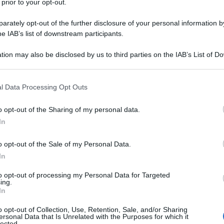
 prior to your opt-out.
socialista facinoroso e violentemente
rately opt-out of the further disclosure of your personal information by
he IAB’s list of downstream participants.
rriera politica appunto con l'iscrizione
tion may also be disclosed by us to third parties on the IAB’s List of 
PSI). Poco tempo dopo incappa in una
 that may further disclose it to other third parties.
rarsi al servizio militare, infatti,
 that this website/app uses one or more Google services and may gath
l Data Processing Opt Outs
including but not limited to your visit or usage behaviour. You may click 
importanti esponenti rivoluzionari,
 to Google and its third-party tags to use your data for below specifi
o opt-out of the Sharing of my personal data.
ogle consent section.
o dalle idee di stampo
marx
ista.
In
o essere stato espulso dai cantoni
o opt-out of the Sale of my Personal Data.
In
ismo antimilitarista e anticlericale,
to opt-out of processing my Personal Data for Targeted
renitenza alla leva grazie ad un
ing.
In
quindi il servizio militare nel
o opt-out of Collection, Use, Retention, Sale, and/or Sharing
ersonal Data that Is Unrelated with the Purposes for which it
nza a Verona. Per un breve periodo
lected.