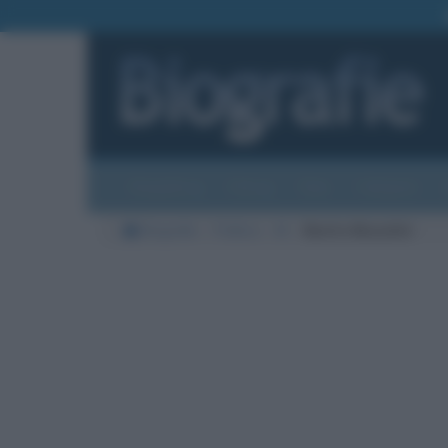
Biografie
Foto
Temi
Categorie
Biografie
Politica
M
Benito Mussolini