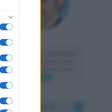
Maria
DA:
Caro Liorni perché quando presenti
l'eredità urli sempre troppo? non ho
mai sentito Mike o altri bravi come
lui gridare
Leggi di più
Accadde oggi