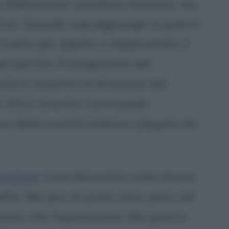
 federazione socialista forlivese, ma
iativa. Quando sopraggiunge la guerra
 l'uomo più adatto a impersonare il
el partito. Protagonista del
ilia e assunta la direzione del
l 1912, diventa il principale
ni della società italiana, piegata da
mondiale
trova Mussolini sulla stessa
lità. Nel giro di pochi mesi, però, nel
ento che l'opposizione alla guerra