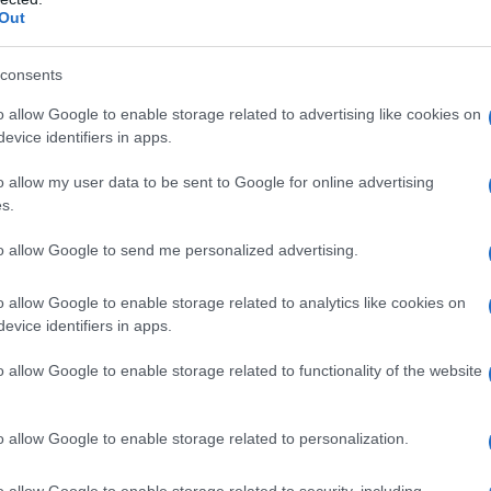
Out
nare presso Tolmezzo ed Oneglia
a attivamente al periodico socialista
consents
via.
o allow Google to enable storage related to advertising like cookies on
evice identifiers in apps.
o allow my user data to be sent to Google for online advertising
incessante. Fra l'altro, viene
s.
er aver sostenuto uno sciopero di
to allow Google to send me personalized advertising.
rica di segretario della Camera del
o allow Google to enable storage related to analytics like cookies on
un'altro quotidiano: "L'avventura del
evice identifiers in apps.
n gli ambienti moderati e cattolici e,
o allow Google to enable storage related to functionality of the website
ità propagandistica viene espulso dal
o allow Google to enable storage related to personalization.
 dei socialisti trentini suscitando una
o allow Google to enable storage related to security, including