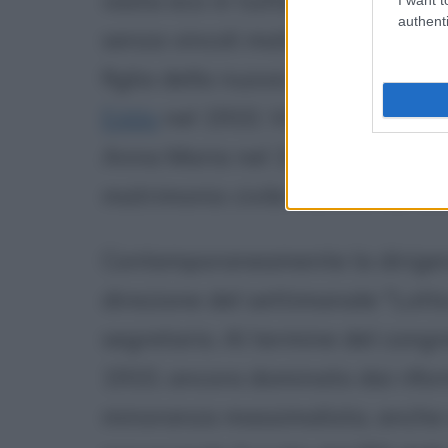
vasta eco in tutta la sinistra ita
authenti
senza vincoli matrimoniali né civi
figlia della nuova compagna del 
Edda
nel 1910, Vittorio nel 19
Anna Maria nel 1929. Nel 1915 s
matrimonio civile mentre nel 192
Contemporaneamente la dirigenza 
direzione del settimanale "Lotta
segretario. Al termine del congr
1910, ancora dominato dai riform
minoranza massimalista, anche a 