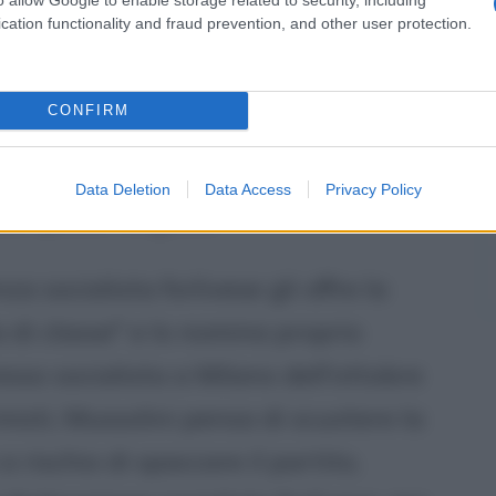
liana. Torna a Forlì dove si unisce,
cation functionality and fraud prevention, and other user protection.
li né religiosi, con Rachele Guidi,
padre. Insieme ebbero cinque figli:
CONFIRM
25, Bruno nel 1918, Romano nel 1927 e
arebbe stato celebrato il
Data Deletion
Data Access
Privacy Policy
5 quello religioso.
socialista forlivese gli offre la
 di classe" e lo nomina proprio
esso socialista a Milano dell'ottobre
isti, Mussolini pensa di scuotere la
rischio di spaccare il partito,