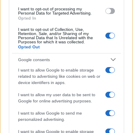
use your data for below specified purposes in below Google
I want to opt-out of processing my
consent section.
Chi l'ha detto
Personal Data for Targeted Advertising.
Opted In
I want to opt-out of Collection, Use,
Retention, Sale, and/or Sharing of my
Personal Data that Is Unrelated with the
Purposes for which it was collected.
Opted Out
Accadde oggi
Google consents
I want to allow Google to enable storage
9 agosto 1945
related to advertising like cookies on web or
device identifiers in apps.
81 ANNI FA
Dopo l'attacco alla città giapponese di Hiroshima
I want to allow my user data to be sent to
avvenuto tre giorni prima, gli Stati Uniti sganciano
Google for online advertising purposes.
un'altra bomba atomica radendo al suolo la città di
I want to allow Google to send me
Nagasaki.
personalized advertising.
LEGGI L'ARTICOLO
I want to allow Google to enable storage