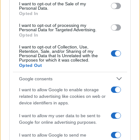
services and may gather and store information including but
I want to opt-out of the Sale of my
Personal Data.
not limited to your visit or usage behaviour. You may click to
Opted In
grant or deny consent to Google and its third-party tags to
Inserisci la tua migliore e-mail
use your data for below specified purposes in below Google
I want to opt-out of processing my
consent section.
Personal Data for Targeted Advertising.
E-mail
Opted In
OK
I want to opt-out of Collection, Use,
Retention, Sale, and/or Sharing of my
Personal Data that Is Unrelated with the
Purposes for which it was collected.
Opted Out
Google consents
I want to allow Google to enable storage
related to advertising like cookies on web or
device identifiers in apps.
I want to allow my user data to be sent to
Google for online advertising purposes.
I want to allow Google to send me