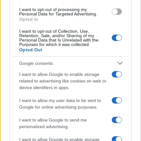
use your data for below specified purposes in below Google
Da:
Veaceslav
I want to opt-out of processing my
consent section.
Personal Data for Targeted Advertising.
Opted In
Sabato 14 settembre 2019 20:50:51
I want to opt-out of Collection, Use,
Retention, Sale, and/or Sharing of my
Personal Data that Is Unrelated with the
Purposes for which it was collected.
Garri numero 1
Opted Out
Google consents
Da:
Veaceslav
I want to allow Google to enable storage
related to advertising like cookies on web or
device identifiers in apps.
I want to allow my user data to be sent to
Google for online advertising purposes.
Commenti Facebook
I want to allow Google to send me
personalized advertising.
I want to allow Google to enable storage