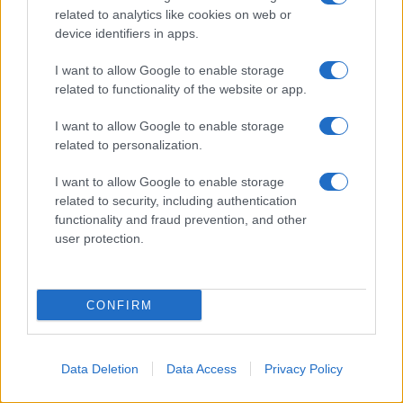
related to analytics like cookies on web or
device identifiers in apps.
I want to allow Google to enable storage
related to functionality of the website or app.
Argomenti e biografie correlate
I want to allow Google to enable storage
Anatolij Karpov
Rudolph Giuliani
Vladimir Putin
Personalità
related to personalization.
Wall Street Journal
Varie
Politica
I want to allow Google to enable storage
related to security, including authentication
Garri Kasparov nelle opere letterarie
functionality and fraud prevention, and other
user protection.
Libri in lingua inglese
Film
CONFIRM
Persone famose nate lo stesso
10 biografie
giorno di Garri Kasparov
Data Deletion
Data Access
Privacy Policy
Persone famose nate nel 1963
48 biografie