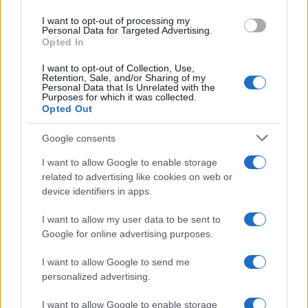
Redattori di Biografieonline.it
use your data for below specified purposes in below Google
I want to opt-out of processing my
consent section.
Personal Data for Targeted Advertising.
NOME DELLA FONTE
Opted In
Biografieonline.it
I want to opt-out of Collection, Use,
URL
Retention, Sale, and/or Sharing of my
https://biografieonline.it/biografia-claudio-gregori
Personal Data that Is Unrelated with the
Purposes for which it was collected.
DATA DI VISITA
Opted Out
Sabato 8 agosto 2026
Google consents
ULTIMO AGGIORNAMENTO
Sabato 12 dicembre 2015
I want to allow Google to enable storage
related to advertising like cookies on web or
device identifiers in apps.
Biografie correlate
I want to allow my user data to be sent to
Google for online advertising purposes.
VESPASIANO
I want to allow Google to send me
personalized advertising.
I want to allow Google to enable storage