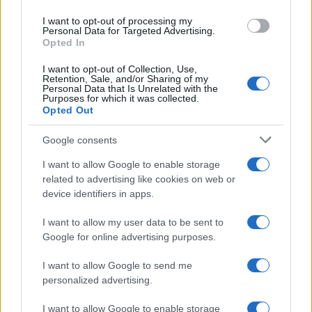
Redattori di Biografieonline.it
use your data for below specified purposes in below Google
I want to opt-out of processing my
consent section.
Personal Data for Targeted Advertising.
NOME DELLA FONTE
Opted In
Biografieonline.it
I want to opt-out of Collection, Use,
URL
Retention, Sale, and/or Sharing of my
https://biografieonline.it/biografia-vladimir-nabokov
Personal Data that Is Unrelated with the
Purposes for which it was collected.
DATA DI VISITA
Opted Out
Giovedì 6 agosto 2026
Google consents
ULTIMO AGGIORNAMENTO
Domenica 28 aprile 2024
I want to allow Google to enable storage
related to advertising like cookies on web or
device identifiers in apps.
Biografie correlate
I want to allow my user data to be sent to
Google for online advertising purposes.
LENIN
I want to allow Google to send me
personalized advertising.
I want to allow Google to enable storage