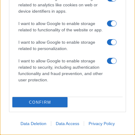
related to analytics like cookies on web or
device identifiers in apps.
Chi l'ha detto?
I want to allow Google to enable storage
related to functionality of the website or app.
Noi siamo ciò che pensiamo; così come
I want to allow Google to enable storage
related to personalization.
desideriamo di essere, diventiamo!
Dai nostri pensieri, desideri ed abitudini, noi
I want to allow Google to enable storage
related to security, including authentication
eleviamo al massimo la dignità divina della
functionality and fraud prevention, and other
nostra natura oppure ci chiniamo per soffrire ed
user protection.
imparare.
CONFIRM
Chi l'ha detto
Data Deletion
Data Access
Privacy Policy