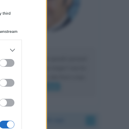
 third
Downstream
Maria
DA:
er and store
to grant or
Caro Liorni perché quando presenti
ed purposes
l'eredità urli sempre troppo? non ho
mai sentito Mike o altri bravi come
lui gridare
Leggi di più
Accadde oggi