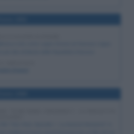
l'anno 1802
ELLA LEGION D'ONORE
lleresco noto come Legion d'onore (in francese Légion
a più alta attribuita dalla Repubblica francese.
 L'ARTICOLO
egion d'onore
l'anno 1999
R "STAR WARS: EPISODIO I - LA MINACCIA
NTASMA"
film "Star Wars: Episodio I - La minaccia fantasma": in
cola stabilisce il nuovo record di incassi per un film nel suo