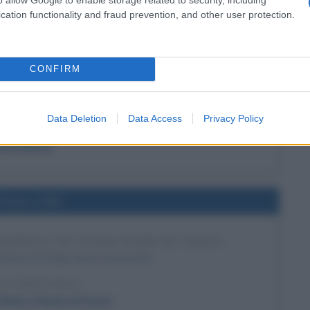
cation functionality and fraud prevention, and other user protection.
l'anno 1536
NE DI ANNA BOLENA
CONFIRM
 d'Inghilterra, viene decapitata con la falsa accusa di
adulterio.
Data Deletion
Data Access
Privacy Policy
LA BIOGRAFIA
na Bolena
l'anno 1182
EDRALE DI NOTRE-DAME DI PARIGI
Dame di Parigi viene consacrata.
 L'ARTICOLO
 Notre-Dame di Parigi