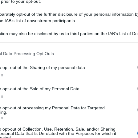
 prior to your opt-out.
AFROAMERICANO PER LA 500 MIGLIA DI
rately opt-out of the further disclosure of your personal information by
IANAPOLIS
he IAB’s list of downstream participants.
ricano a qualificarsi per la 500 Miglia di Indianapolis
tion may also be disclosed by us to third parties on the IAB’s List of 
 L'ARTICOLO
 that may further disclose it to other third parties.
lia di Indianapolis
 that this website/app uses one or more Google services and may gath
l Data Processing Opt Outs
including but not limited to your visit or usage behaviour. You may click 
 to Google and its third-party tags to use your data for below specifi
l'anno 1971
o opt-out of the Sharing of my personal data.
ogle consent section.
In
ARD D'ESTAING ALLA PRESIDENZA
o opt-out of the Sale of my Personal Data.
ne eletto presidente della Repubblica Francese.
In
LA BIOGRAFIA
to opt-out of processing my Personal Data for Targeted
iscard d'Estaing
ing.
In
o opt-out of Collection, Use, Retention, Sale, and/or Sharing
ersonal Data that Is Unrelated with the Purposes for which it
l'anno 1919
lected.