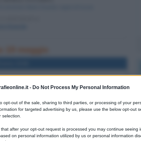
 fa arrestare Maria Stuarda, regina di Scozia.
LA BIOGRAFIA
ia Stuarda
rno 19 maggio
l'anno 2018
UCA DI SUSSEX, E MEGHAN MARKLE
fieonline.it -
Do Not Process My Personal Information
han Markle si uniscono in matrimonio.
LA BIOGRAFIA
to opt-out of the sale, sharing to third parties, or processing of your per
han Markle
formation for targeted advertising by us, please use the below opt-out s
 selection.
 that after your opt-out request is processed you may continue seeing i
l'anno 1991
ased on personal information utilized by us or personal information dis