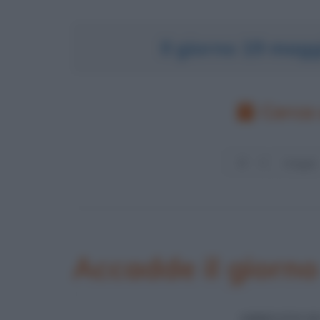
Il giorno 19 mag
Cerca 
Accadde il giorn
ARRESTO D