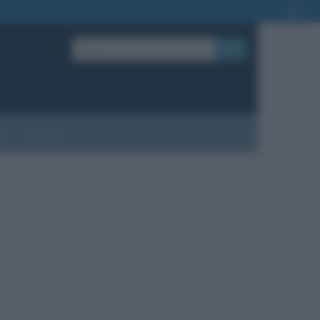
OK
?
Contatti