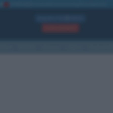
La TUA storia
: perché pubblicare la tua biografia su questo sito
1
Biografie in PDF
GRATIS
ACCEDI / REGISTRATI
Indice
Newsletter
Ricorrenze
Cultura
Che giorno sarà