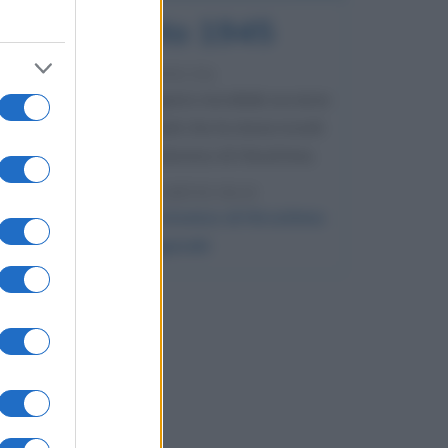
6 agosto 1945
81 ANNI FA
Durante la Seconda guerra mondiale avviene
uno dei più tristi episodi che la storia ricordi:
il bombardamento atomico di Hiroshima.
LEGGI L'ARTICOLO
Il bombardamento atomico di Hiroshima
e Nagasaki