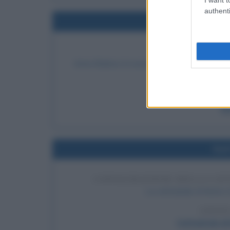
authenti
Nel
DECAPITAZIO
Anna Bolena, la seconda moglie di Enrico VIII
LEGGI 
An
Nel
CONSACRAZIONE DELLA CATT
La cattedrale di Notre-
LEGGI
Cattedrale di