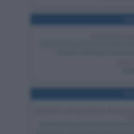
Nel
ISTITUZIONE D
Napoleone Bonaparte istituisce l'ordine cava
d'honneur). Ancora oggi è l'onorificenz
LEGGI
La L
Nel
DEBUTTO CON RECORD DI INCASSI PE
FA
Nei cinema statunitensi debutta l'attesissimo 
questo giorno, con 28.5 milioni di dollari, la pelli