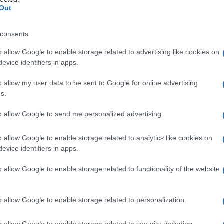
Out
A GUERRA D'INDIPENDENZA
consents
Istanbul con una vecchia nave di nome Bandırma, con i
al Governo Ottomano, allo scopo di preparare la nazione
o allow Google to enable storage related to advertising like cookies on
evice identifiers in apps.
ra d'indipendenza.
LA BIOGRAFIA
o allow my user data to be sent to Google for online advertising
s.
 Kemal Atatürk
to allow Google to send me personalized advertising.
l'anno 1897
o allow Google to enable storage related to analytics like cookies on
evice identifiers in apps.
CAR WILDE DAL CARCERE
o allow Google to enable storage related to functionality of the website
ato dalla prigione di Reading Gaol.
LA BIOGRAFIA
o allow Google to enable storage related to personalization.
car Wilde
o allow Google to enable storage related to security, including