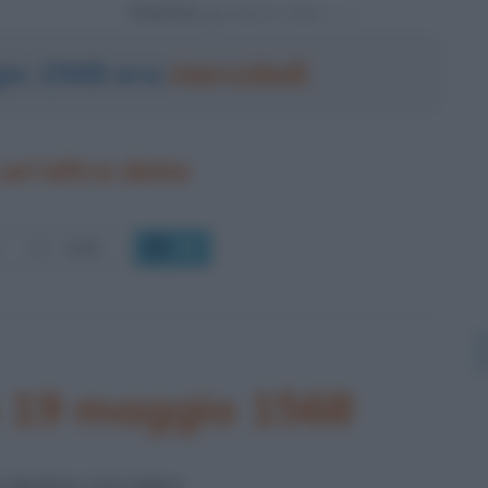
Powered by
gio 1568 era
mercoledì
un'altra data
OK
o 19 maggio 1568
I MARIA STUARDA