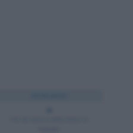
Chi l'ha detto?
Ciò che inizia in rabbia finisce in
vergogna.