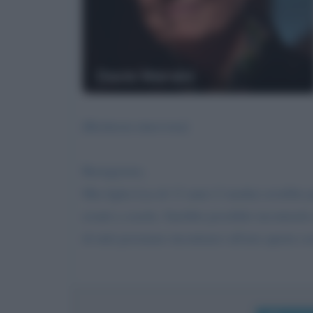
Dacia Maraini
[Richiesta intervista]
Buongiorno,
Mia figlia Lea di 13 anni (3 media) avrebbe p
avanti a scuola. Sarebbe possibile incontrar
di tutti possiamo incontrarci all'aria aperta 