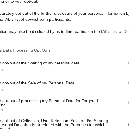
 prior to your opt-out.
rately opt-out of the further disclosure of your personal information by
he IAB’s list of downstream participants.
messaggio
La biografia in PDF
Altri commenti per Al
tion may also be disclosed by us to third parties on the IAB’s List of 
 that may further disclose it to other third parties.
 that this website/app uses one or more Google services and may gath
l Data Processing Opt Outs
including but not limited to your visit or usage behaviour. You may click 
 to Google and its third-party tags to use your data for below specifi
o opt-out of the Sharing of my personal data.
ogle consent section.
In
o opt-out of the Sale of my Personal Data.
In
to opt-out of processing my Personal Data for Targeted
ing.
In
o opt-out of Collection, Use, Retention, Sale, and/or Sharing
ersonal Data that Is Unrelated with the Purposes for which it
lected.