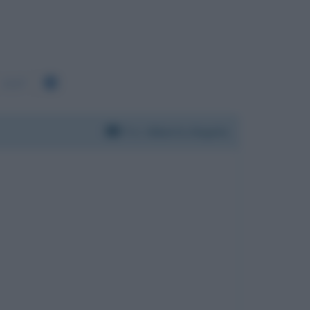
1117
Per:
Alberto Angela