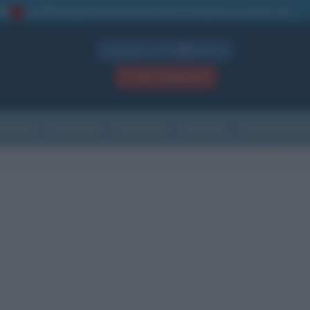
La TUA storia
: perché pubblicare la tua biografia su questo sito
1
Biografie in PDF
GRATIS
ACCEDI / REGISTRATI
Indice
Newsletter
Ricorrenze
Cultura
Che giorno sarà