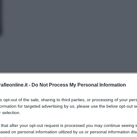
l'unico - programma culturale presente in RAI venga sospeso 
fieonline.it -
Do Not Process My Personal Information
nito! Chissenefrega dei talk show o delle fiction che il gregg
to opt-out of the sale, sharing to third parties, or processing of your per
formation for targeted advertising by us, please use the below opt-out s
fecazione un'acropoli! In uno scenario di scimmie parlanti e di
 selection.
minimo (che poi è un massimo) di dignità a quello che dovrebbe
 that after your opt-out request is processed you may continue seeing i
margaritas ante porcos non proicere", non gettate le perle ai 
ased on personal information utilized by us or personal information dis