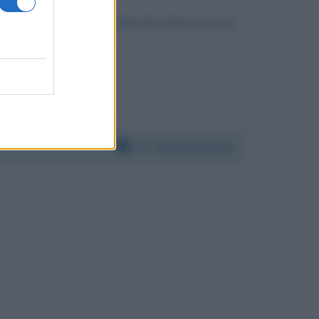
Da:
Mosele Maria Luisa
mo Gramellini
Per:
Dacia Maraini