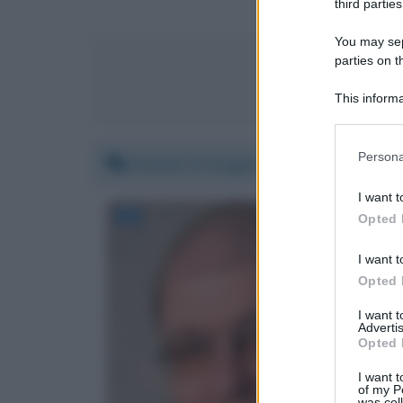
third parties
You may sepa
parties on t
Invia 
This informa
Participants
Please note
Persona
Giovedì 13 maggio 2021 18:18:16
information 
deny consent
I want t
in below Go
Opted 
I want t
Opted 
I want 
Advertis
Opted 
I want t
of my P
was col