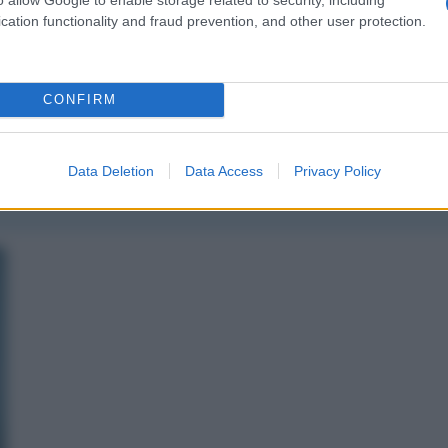
cation functionality and fraud prevention, and other user protection.
CONFIRM
ssaggio
La biografia in PDF
Altri commenti per Massi
Data Deletion
Data Access
Privacy Policy