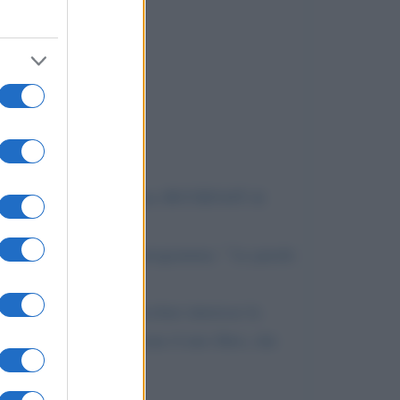
i" edito dalla casa editrice BUCKFAST di
 i suoi libri e seguo il programma: " Le parole
e. Ho seguito con particolare interesse la
rendere in considerazione il mio libro, che
t