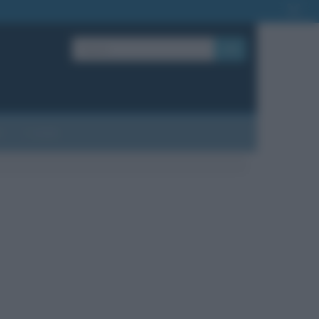
OK
?
Contatti