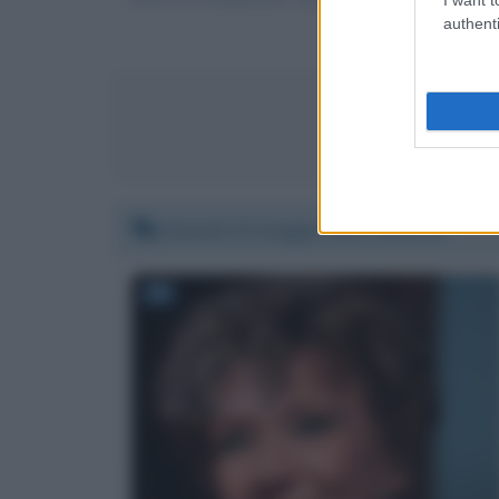
authenti
Invia me
Giovedì 13 maggio 2021 16:50:14