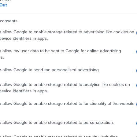
Out
consents
o allow Google to enable storage related to advertising like cookies on
evice identifiers in apps.
la]
o allow my user data to be sent to Google for online advertising
s.
cato un romanzo dal titolo: " Non sapevamo di essere girasol
to allow Google to send me personalized advertising.
o allow Google to enable storage related to analytics like cookies on
astica romanzata. Sono un'appassionata lettrice, apprezzo molto
evice identifiers in apps.
o allow Google to enable storage related to functionality of the website
nte il programma da lei condotto, per cui ho pensato di scriverl
i e Dacia Maraini. Sarebbe per me un grande onore se volesse p
o allow Google to enable storage related to personalization.
e degli anni '80. Il libro è sul sito: www. buck fastedi zio ni. i
e del testo ad: ------- Grazie mille per l'attenzione
o allow Google to enable storage related to security, including