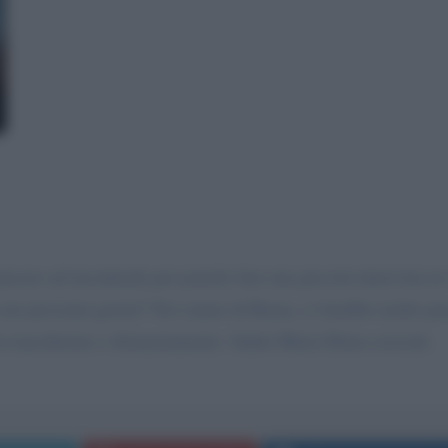
iacere ad incontrarla per poterle fare una piccola intervista i
la nei prossimi giorni? Noi siamo di Roma, ci farebbe molto p
con mascherine e distanziamento. Saluti Maria Elena crescini.