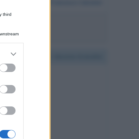
Da:
Prospero Francesco Calzolari
 third
berto Angela
Downstream
er and store
Per:
Massimo Gramellini
to grant or
ed purposes