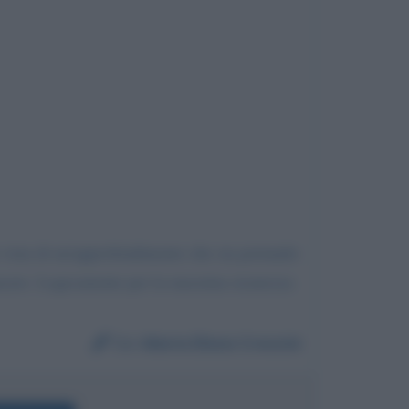
n vista di un'approfondimento che sta portando
iacere. Logicamente per la massima sicurezza
Da:
Maria Elena Crescini