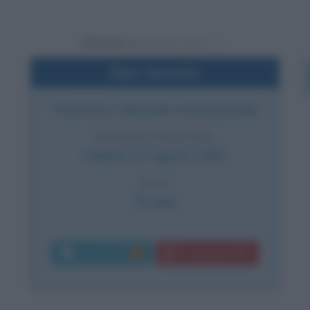
Powered by
Dati sintetici
Fenomeno editoriale internazionale
DATA DI NASCITA
Sabato
27 agosto
1955
ETÀ
70 anni
Commenti:
Download PDF
1