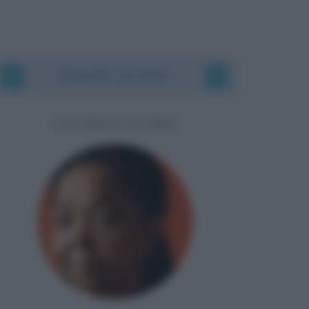
Biografie correlate
CESARIA EVORA