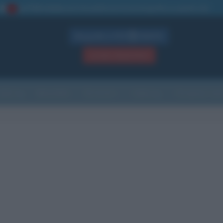
La TUA storia
: perché pubblicare la tua biografia su questo sito
1
Biografie in PDF
GRATIS
ACCEDI / REGISTRATI
Indice
Newsletter
Ricorrenze
Cultura
Che giorno sarà