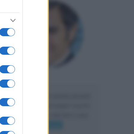
Maria
DA:
Caro Liorni perché quando presenti
l'eredità urli sempre troppo? non ho
mai sentito Mike o altri bravi come
lui gridare
Leggi di più