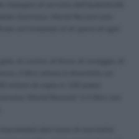
 impegno al servizio dell'autenticità.
diale Guinness World Record solo
cato ed innalzato al di spora di ogni
la, di cucina, di forza, di coraggio, di
tenza, il libro stesso è diventato un
0 milioni di copie in 100 paesi
Guinness World Records" è il libro con
.
 improbabili (dal tasso di mortalità