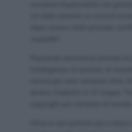
assoluta imparzialità con grande
Un fatto diventa un record mon
dopo essere stato provato, verifi
sospetto
".
Passando attraverso primati di go
intelligenza, di astuzia, di resis
record per aver venduto oltre 10
diversi, tradotto in 37 lingue. "
copyright più venduto al mondo
Oltre ai vari primati più o meno