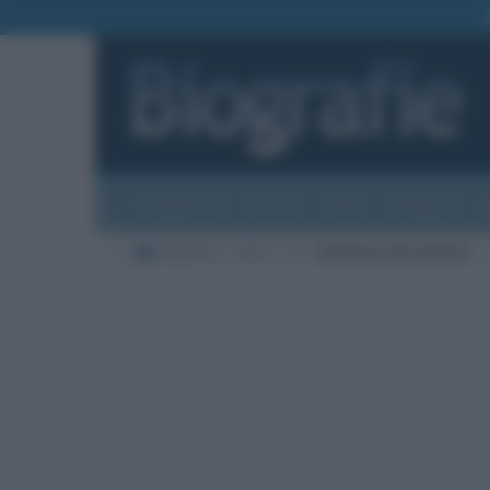
Biografie
Foto
Temi
Categorie
Biografie
Varie
G
Guinness dei primati