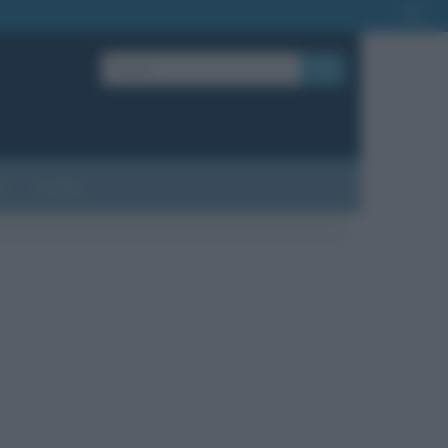
OK
?
Contatti