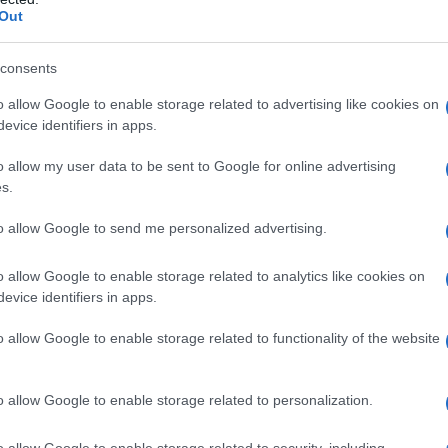
n nella sua tenuta del Sussex; anche
Out
e disponibile allo sviluppo di nuove
consents
o allow Google to enable storage related to advertising like cookies on
evice identifiers in apps.
a Londra grazie ai gemelli Norris e
o allow my user data to be sent to Google for online advertising
s.
mpo gestivano un'agenzia-centro di
rmazioni: i due furono scelti per la
to allow Google to send me personalized advertising.
be diventato il primo libro "The
o allow Google to enable storage related to analytics like cookies on
evice identifiers in apps.
ima edizione vede la luce il 27
o allow Google to enable storage related to functionality of the website
rima del Natale, la pubblicazione
he dei libri più venduti.
o allow Google to enable storage related to personalization.
o allow Google to enable storage related to security, including