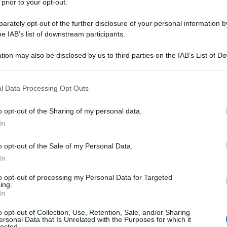
colta in un libro, una sorta di
 prior to your opt-out.
con tutte le risposte. Questa fu la
rately opt-out of the further disclosure of your personal information by
he IAB’s list of downstream participants.
Beaver.
tion may also be disclosed by us to third parties on the IAB’s List of 
 that may further disclose it to other third parties.
a birreria Guinness a St. James'
 that this website/app uses one or more Google services and may gath
l Data Processing Opt Outs
1833 era già diventata la birreria più
including but not limited to your visit or usage behaviour. You may click 
 to Google and its third-party tags to use your data for below specifi
o opt-out of the Sharing of my personal data.
eva la Arthur Guinness Son & Co. Ltd
ogle consent section.
In
a la sua particolare birra scura in
o opt-out of the Sale of my Personal Data.
tagna. Gli slogan "Guinness is good
In
t" e "My Goodness. My Guinness"
to opt-out of processing my Personal Data for Targeted
ing.
 era la sola birra venduta in ogni
In
nness non possedeva ancora nessun
o opt-out of Collection, Use, Retention, Sale, and/or Sharing
ersonal Data that Is Unrelated with the Purposes for which it
lected.