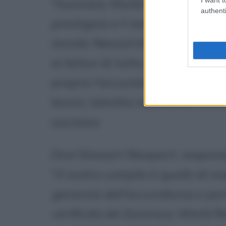
"Guinness World Records" diven
authenti
prestigiosi e il maggiore punto di
mondo. Nessun'altra azienda rac
ai lettori di tutto il mondo dati
proprio l'accuratezza e la veridic
lavoro, talvolta maniacale, vien
successo.
Dice Stewart Newport, responsab
"
Il nostro compito è quello di ma
garanzia dell'accuratezza e per
verificato da Guinness World Rec