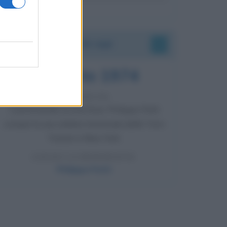
Accadde oggi
7 agosto 1974
52 ANNI FA
Camminando su una fune, Philippe Petit
compie la sua celebre traversata delle Twin
Towers a New York.
LEGGI LA BIOGRAFIA
Philippe Petit