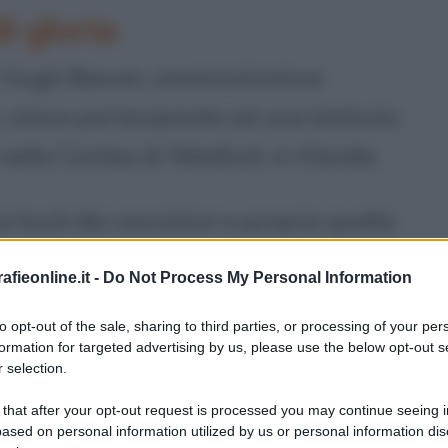
 gloria
r Hugh Beaver, amministratore
s, stava partecipando ad una battuta
nella Contea di Wexford, in Irlanda.
i fucili dei cacciatori e proprio quella
tuta di caccia, nasceva una
fieonline.it -
Do Not Process My Personal Information
i trattava o no del più veloce uccello
to opt-out of the sale, sharing to third parties, or processing of your per
, sapeva che discussioni di questo
formation for targeted advertising by us, please use the below opt-out s
 selection.
no, in ogni ambito, in ogni ambiente e
 pub del Regno Unito. La soddisfazione
 that after your opt-out request is processed you may continue seeing i
ased on personal information utilized by us or personal information dis