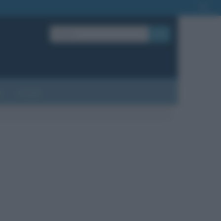
OK
?
Contatti