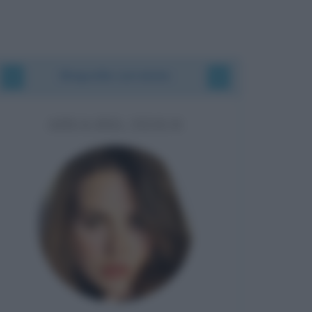
Biografie correlate
ADUA DEL VESCO