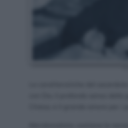
Do
Le caratteristiche del sacerdote
con Dio, il profondo senso della 
Chiesa, e il grande amore per i p
Meridionalista, sostiene la nec