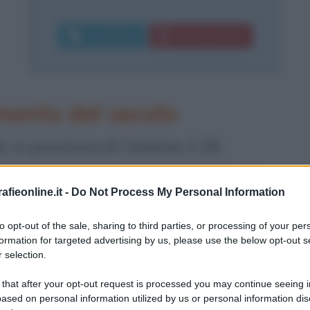
Commenta
Download PDF
mento del secolo
 in provincia di Catania, il 26
rte dell'aristocrazia agraria. Luigig
fieonline.it -
Do Not Process My Personal Information
reale, poi di Noto.
to opt-out of the sale, sharing to third parties, or processing of your per
formation for targeted advertising by us, please use the below opt-out s
ella
Rerum novarum
, prima enciclica
 selection.
oppio delle rivolte dei contadini e
 that after your opt-out request is processed you may continue seeing i
ane (i cosiddetti Fasci) spingono Sturzo
ased on personal information utilized by us or personal information dis