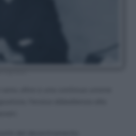
n Luigi Sturzo
 sono, oltre a una continua unione
giustizia, l'eroica obbedienza alla
overi.
essità del decentramento