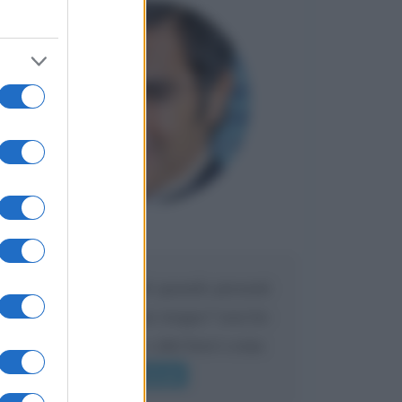
Maria
DA:
Caro Liorni perché quando presenti
l'eredità urli sempre troppo? non ho
mai sentito Mike o altri bravi come
lui gridare
Leggi di più