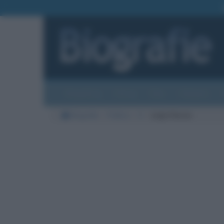
Biografie
Foto
Temi
Categorie
Biografie
Politica
S
Luigi Sturzo