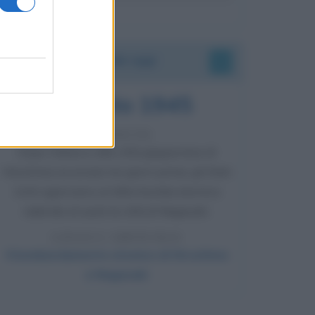
Accadde oggi
9 agosto 1945
81 ANNI FA
Dopo l'attacco alla città giapponese di
Hiroshima avvenuto tre giorni prima, gli Stati
Uniti sganciano un'altra bomba atomica
radendo al suolo la città di Nagasaki.
LEGGI L'ARTICOLO
Il bombardamento atomico di Hiroshima
e Nagasaki