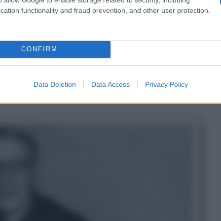
cation functionality and fraud prevention, and other user protection.
olo, modernisti cattolici.
Don Sturzo
ra negli anni del
non expedit
CONFIRM
litica indipendente dei cattolici
erimento nella vita civile e politica
Data Deletion
Data Access
Privacy Policy