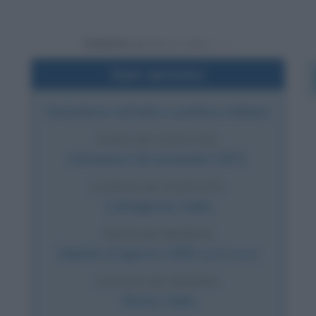
Powered by
Dati sintetici
Sacerdote cattolico e politico italiano
DATA DI NASCITA
Domenica
26 novembre
1871
LUOGO DI NASCITA
Caltagirone
,
Italia
DATA DI MORTE
Sabato
8 agosto
1959
(a 87 anni)
LUOGO DI MORTE
Roma
,
Italia