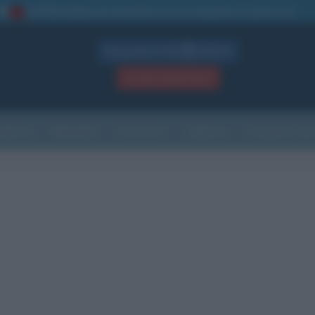
La TUA storia
: perché pubblicare la tua biografia su questo sito
1
Biografie in PDF
GRATIS
ACCEDI / REGISTRATI
Indice
Newsletter
Ricorrenze
Cultura
Che giorno sarà