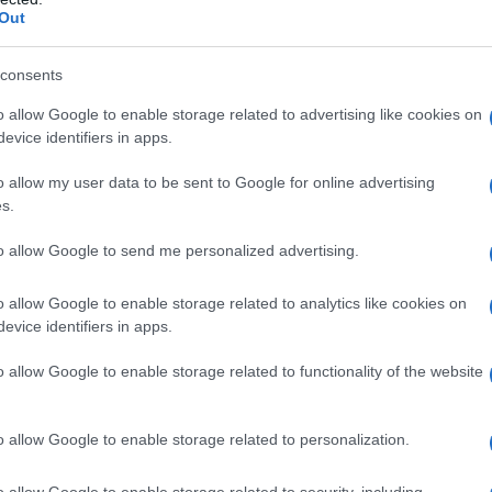
Out
i suoi studi conseguendo il diploma
consents
gia. Viene ordinato sacerdote il 19
o allow Google to enable storage related to advertising like cookies on
re Mario sarà vescovo di Piazza
evice identifiers in apps.
o allow my user data to be sent to Google for online advertising
s.
 sacerdotale ha modo di constatare la
to allow Google to send me personalized advertising.
 così alla"
vocazione di portare Dio
o allow Google to enable storage related to analytics like cookies on
a tutto se stesso all'attuazione dei
evice identifiers in apps.
lla Chiesa.
o allow Google to enable storage related to functionality of the website
o allow Google to enable storage related to personalization.
litico e s'interessa nel primo
oste politiche di Romolo Murri e alle
o allow Google to enable storage related to security, including