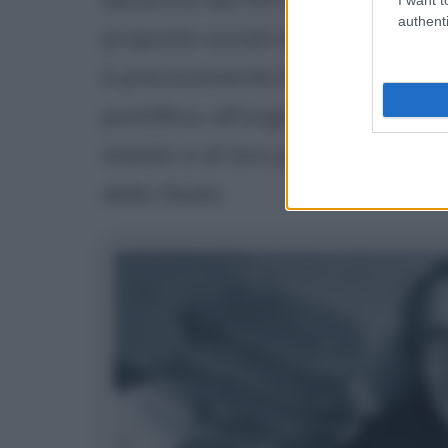
authenti
proposte sociali di Giuseppe Toni
è precocemente favorevole, anco
pontificio, all'organizzazione po
italiani e al loro progressivo ins
dello Stato.