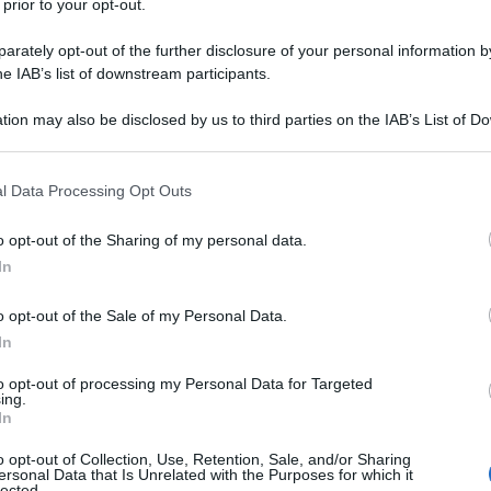
 prior to your opt-out.
i verso l'impegno sociale.
rately opt-out of the further disclosure of your personal information by
he IAB’s list of downstream participants.
ersità Gregoriana, partecipa al
tion may also be disclosed by us to third parties on the IAB’s List of 
tolici. Il giovane Sturzo assume con
 that may further disclose it to other third parties.
ensiero di
Leone XIII
, il papa della
 that this website/app uses one or more Google services and may gath
l Data Processing Opt Outs
including but not limited to your visit or usage behaviour. You may click 
mpo Sturzo è critico rispetto allo
 to Google and its third-party tags to use your data for below specifi
o opt-out of the Sharing of my personal data.
ogle consent section.
 e all'assenza di una politica per il
In
o opt-out of the Sale of my Personal Data.
In
o parrocchiale e una sezione operaia
to opt-out of processing my Personal Data for Targeted
ing.
; a Caltagirone dà vita alle prime
In
o opt-out of Collection, Use, Retention, Sale, and/or Sharing
ersonal Data that Is Unrelated with the Purposes for which it
lected.