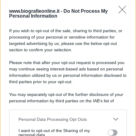
Accadde oggi
www.biografieonline.it -
Do Not Process My
Personal Information
6 agosto 1945
If you wish to opt-out of the sale, sharing to third parties, or
81 ANNI FA
processing of your personal or sensitive information for
Durante la Seconda guerra mondiale avviene uno dei
targeted advertising by us, please use the below opt-out
più tristi episodi che la storia ricordi: il
section to confirm your selection.
bombardamento atomico di Hiroshima.
Please note that after your opt-out request is processed you
LEGGI L'ARTICOLO
may continue seeing interest-based ads based on personal
Il bombardamento atomico di Hiroshima e
information utilized by us or personal information disclosed to
Nagasaki
third parties prior to your opt-out.
You may separately opt-out of the further disclosure of your
personal information by third parties on the IAB’s list of
downstream participants.
Personal Data Processing Opt Outs
This information may also be disclosed by us to third parties
on the IAB’s List of Downstream Participants that may further
I want to opt-out of the Sharing of my
disclose it to other third parties.
personal data.