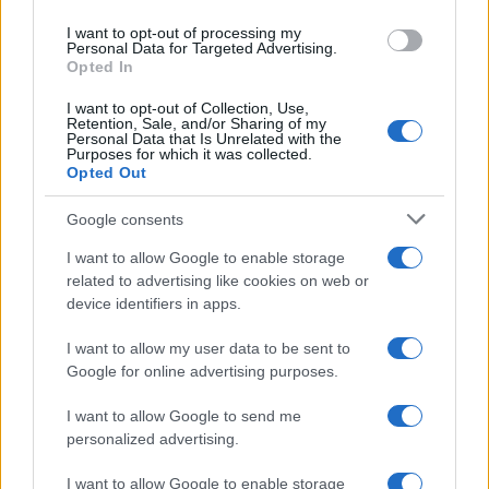
use your data for below specified purposes in below Google
Leggi di più
Commenta
Download PDF
I want to opt-out of processing my
consent section.
Personal Data for Targeted Advertising.
Opted In
I want to opt-out of Collection, Use,
Retention, Sale, and/or Sharing of my
Personal Data that Is Unrelated with the
Purposes for which it was collected.
Opted Out
1
2
3
4
5
6
7
8
9
10
Google consents
I want to allow Google to enable storage
related to advertising like cookies on web or
device identifiers in apps.
I want to allow my user data to be sent to
Google for online advertising purposes.
I want to allow Google to send me
personalized advertising.
I want to allow Google to enable storage