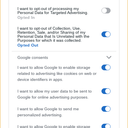
use your data for below specified purposes in below Google
I want to opt-out of processing my
consent section.
Personal Data for Targeted Advertising.
Christian Bale
Rami Malek
Opted In
I want to opt-out of Collection, Use,
Retention, Sale, and/or Sharing of my
Personal Data that Is Unrelated with the
Purposes for which it was collected.
Opted Out
Google consents
I want to allow Google to enable storage
Robert De Niro
Taylor Swift
related to advertising like cookies on web or
device identifiers in apps.
I want to allow my user data to be sent to
Google for online advertising purposes.
I want to allow Google to send me
personalized advertising.
Andrea Riseborough
Michael Shannon
I want to allow Google to enable storage