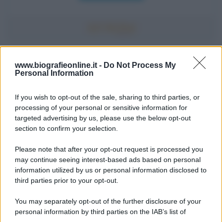
Accadde oggi
www.biografieonline.it -
Do Not Process My
Personal Information
7 agosto 1974
If you wish to opt-out of the sale, sharing to third parties, or
processing of your personal or sensitive information for
52 ANNI FA
targeted advertising by us, please use the below opt-out
Camminando su una fune, Philippe Petit compie la
section to confirm your selection.
sua celebre traversata delle Twin Towers a New
Please note that after your opt-out request is processed you
York.
may continue seeing interest-based ads based on personal
LEGGI LA BIOGRAFIA
information utilized by us or personal information disclosed to
Philippe Petit
third parties prior to your opt-out.
You may separately opt-out of the further disclosure of your
personal information by third parties on the IAB’s list of