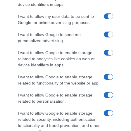
device identifiers in apps.
I want to allow my user data to be sent to
Google for online advertising purposes.
I want to allow Google to send me
personalized advertising.
I want to allow Google to enable storage
related to analytics like cookies on web or
Biografie
Approfondimenti
device identifiers in apps.
Biografie di oggi
Mappa del sito
Biografie più visitate
Ricorrenze
I want to allow Google to enable storage
Indice dei nomi
Onomastico
related to functionality of the website or app.
Foto di personaggi famosi
Che giorno era?
Categorie
Che giorno sarà?
I want to allow Google to enable storage
Temi
Cultura
related to personalization.
Servizi
I want to allow Google to enable storage
Pubblica la tua biografia
related to security, including authentication
functionality and fraud prevention, and other
Privacy Policy