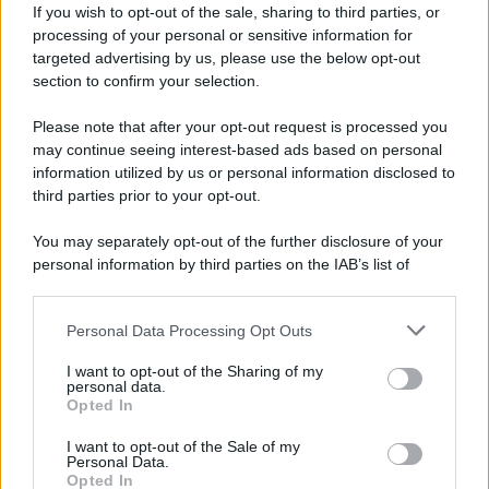
If you wish to opt-out of the sale, sharing to third parties, or
TITOLO DELL'ARTICOLO
processing of your personal or sensitive information for
Allen Ginsberg, biografia
targeted advertising by us, please use the below opt-out
section to confirm your selection.
AUTORE DEL TESTO
Redattori di Biografieonline.it
Please note that after your opt-out request is processed you
NOME DELLA FONTE
may continue seeing interest-based ads based on personal
Biografieonline.it
information utilized by us or personal information disclosed to
third parties prior to your opt-out.
URL
https://biografieonline.it/biografia-allen-ginsberg
You may separately opt-out of the further disclosure of your
personal information by third parties on the IAB’s list of
DATA DI VISITA
downstream participants.
Venerdì 7 agosto 2026
ULTIMO AGGIORNAMENTO
Personal Data Processing Opt Outs
This information may also be disclosed by us to third parties
Lunedì 24 dicembre 2007
on the IAB’s List of Downstream Participants that may further
I want to opt-out of the Sharing of my
disclose it to other third parties.
personal data.
Opted In
Please note that this website/app uses one or more Google
Biografie correlate
services and may gather and store information including but
I want to opt-out of the Sale of my
Personal Data.
not limited to your visit or usage behaviour. You may click to
Opted In
grant or deny consent to Google and its third-party tags to