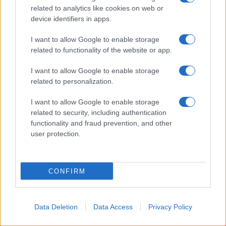
related to analytics like cookies on web or
device identifiers in apps.
I want to allow Google to enable storage
related to functionality of the website or app.
I want to allow Google to enable storage
related to personalization.
I want to allow Google to enable storage
related to security, including authentication
Chi l'ha detto?
functionality and fraud prevention, and other
user protection.
È divertente combattere, ti dà qualcosa da fare,
mitiga la noia.
CONFIRM
Data Deletion
Data Access
Privacy Policy
Chi l'ha detto