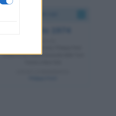
Accadde oggi
7 agosto 1974
52 ANNI FA
Camminando su una fune, Philippe Petit
compie la sua celebre traversata delle Twin
Towers a New York.
LEGGI LA BIOGRAFIA
Philippe Petit