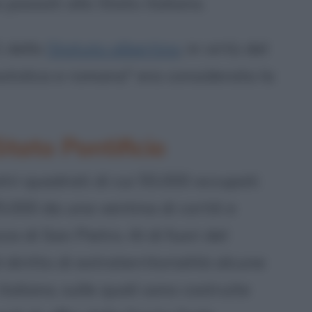
 passati allo Stato italiano.
1 dello
Statuto albertino
, in virtù del
postolica e romana" era considerata la
Stato Pontificio
tri quadrati di cui 55.000 occupati
5.000 da una ventina di cortili e
za di San Pietro. Al di fuori del
 diritto di extraterritorialità alcune
italiano, sulle quali sono costruite