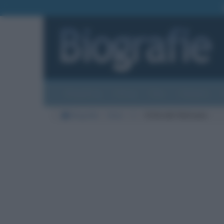
Biografie
Foto
Temi
Categorie
Biografie
Varie
C
Città del Vaticano