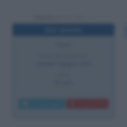
Powered by
Dati sintetici
Stato
DATA DI NASCITA
Venerdì
7 giugno
1929
ETÀ
97 anni
Invia messaggio
Download PDF