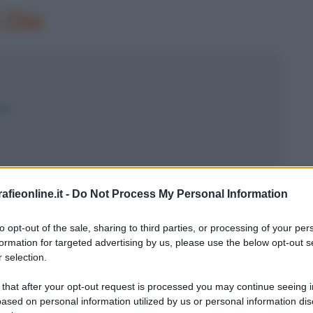
i Dio
io
fieonline.it -
Do Not Process My Personal Information
 nel 1929, con la
firma dei Patti
to opt-out of the sale, sharing to third parties, or processing of your per
formation for targeted advertising by us, please use the below opt-out s
 50 anni di disaccordo tra Stato e
 selection.
 that after your opt-out request is processed you may continue seeing i
ased on personal information utilized by us or personal information dis