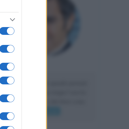
Maria
DA:
Caro Liorni perché quando presenti
l'eredità urli sempre troppo? non ho
mai sentito Mike o altri bravi come
lui gridare
Leggi di più