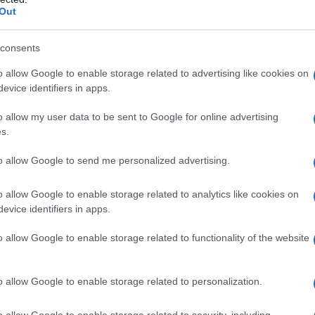
 come religione e come morale. Essi
Out
lla Chiesa, ma da una Chiesa che
consents
 non domandi
".
o allow Google to enable storage related to advertising like cookies on
evice identifiers in apps.
llò all'allora pontefice in carica,
Pio
o allow my user data to be sent to Google for online advertising
s.
inalmente i contrasti fra le due
to allow Google to send me personalized advertising.
a per tutte le esigenze dello Stato
Cattolica.
o allow Google to enable storage related to analytics like cookies on
evice identifiers in apps.
o allow Google to enable storage related to functionality of the website
ensi" grazie al luogo in cui si svolse
o allow Google to enable storage related to personalization.
 Giovanni in Laterano, sede della
o allow Google to enable storage related to security, including