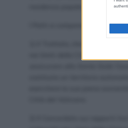
residenza papale.
authenti
I Patti si componevano di due pa
1) Il Trattato, che riguardava la
nei limiti della Città del Vatican
assicurare alla Santa Sede l'ass
costituire un territorio autonom
esercitare la sua piena sovranit
Città del Vaticano.
2) Il Concordato sui rapporti tr