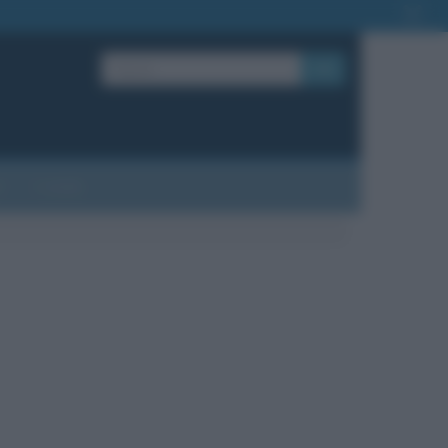
OK
?
Contatti