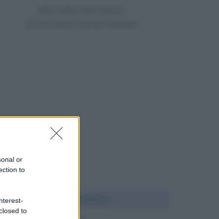
Nato nello stesso giorno
29 anni dopo Città del Vaticano
sonal or
ection to
Chi l'ha detto?
nterest-
closed to