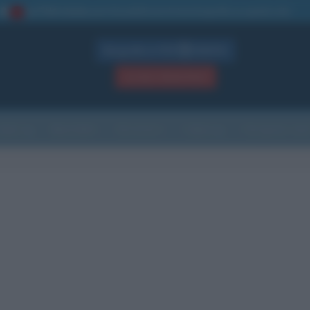
La TUA storia
: perché pubblicare la tua biografia su questo sito
1
Biografie in PDF
GRATIS
ACCEDI / REGISTRATI
Indice
Newsletter
Ricorrenze
Cultura
Che giorno sarà