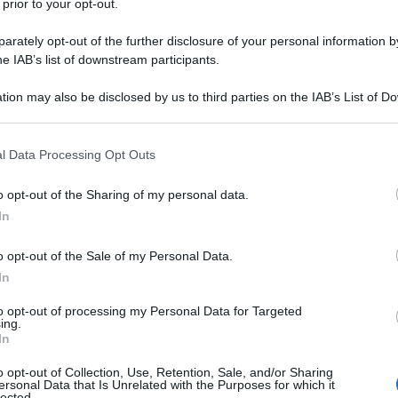
 prior to your opt-out.
tiva di
Mussolini
, consapevole della
rately opt-out of the further disclosure of your personal information by
sercitava sulla popolazione italiana.
he IAB’s list of downstream participants.
en lungi dall'abbracciare quei valori
tion may also be disclosed by us to third parties on the IAB’s List of 
anesimo ma desiderava solo
 that may further disclose it to other third parties.
ura umanistica e benevola. In
 that this website/app uses one or more Google services and may gath
l Data Processing Opt Outs
including but not limited to your visit or usage behaviour. You may click 
, da parte sua, ad una
 to Google and its third-party tags to use your data for below specifi
o opt-out of the Sharing of my personal data.
ogle consent section.
 e del cristianesimo nel suo insieme.
In
o opt-out of the Sale of my Personal Data.
tato costretto a sciogliere il Partito
In
orna vantaggioso mostrarsi cattolici e
to opt-out of processing my Personal Data for Targeted
ing.
In
ione. Ma è ben noto che nel complesso
o opt-out of Collection, Use, Retention, Sale, and/or Sharing
il loro ideale di Stato hanno nulla a
ersonal Data that Is Unrelated with the Purposes for which it
lected.