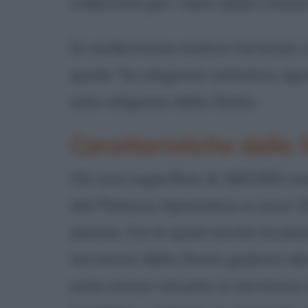
indennità per i beni della Chiesa
Si confermava inoltre l'articolo 
quale "la religione cattolica, a
sola religione dello Stato.
Caratteristiche dello 
Ha una superficie di 440.000 me
dal Palazzo Apostolico e circa 2
piazze, tra le quali anche la piaz
territorio dello Stato godono del
aree minori situate in territorio 