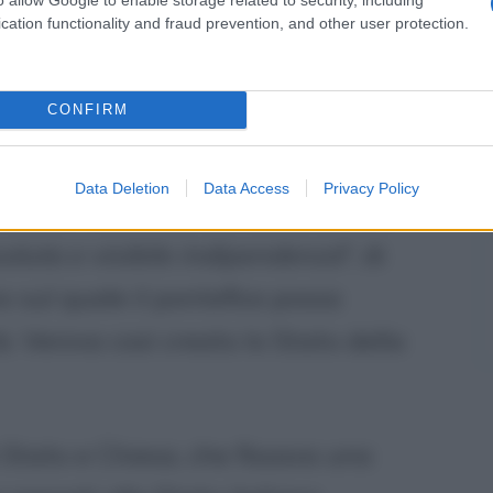
cation functionality and fraud prevention, and other user protection.
rti.
CONFIRM
 ricostruzione dello Stato pontificio
Data Deletion
Data Access
Privacy Policy
o. Esso riconosce la necessità, "
per
oluta e visibile indipendenza
", di
o sul quale il pontefice possa
à. Veniva così creato lo Stato della
a Stato e Chiesa, che fissava una