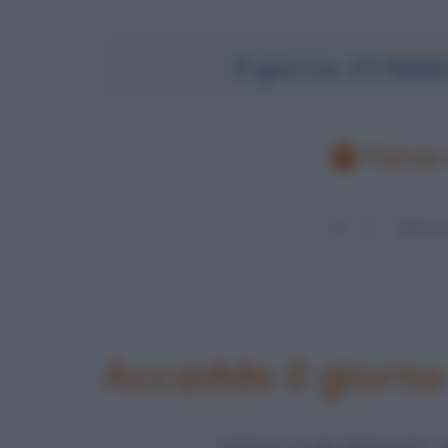
Il giorno 23 feb
Cerca 
Accadde il giorno
ATTACCO DI KRUSCEV 