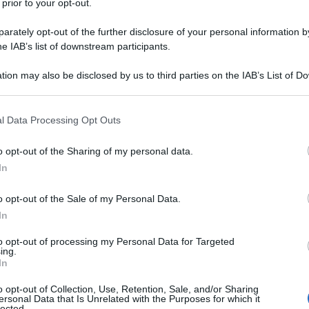
 prior to your opt-out.
 JUAN MANUEL FANGIO
rately opt-out of the further disclosure of your personal information by
campione del mondo di Formula 1 Juan Manuel Fangio.
he IAB’s list of downstream participants.
LA BIOGRAFIA
tion may also be disclosed by us to third parties on the IAB’s List of 
Manuel Fangio
 that may further disclose it to other third parties.
 that this website/app uses one or more Google services and may gath
l Data Processing Opt Outs
including but not limited to your visit or usage behaviour. You may click 
l'anno 1919
 to Google and its third-party tags to use your data for below specifi
o opt-out of the Sharing of my personal data.
ogle consent section.
In
EL PARTITO FASCISTA
forma il Partito Fascista.
o opt-out of the Sale of my Personal Data.
In
 L'ARTICOLO
o: breve storia
to opt-out of processing my Personal Data for Targeted
ing.
In
l'anno 1909
o opt-out of Collection, Use, Retention, Sale, and/or Sharing
ersonal Data that Is Unrelated with the Purposes for which it
lected.