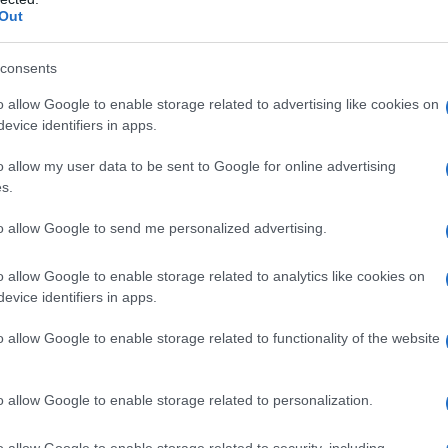
Out
TERNAZIONALE DELLA DONNA
 internazionale della donna. Verrà poi tradizionalmente
consents
a con l'8 marzo a partire dal 1917.
o allow Google to enable storage related to advertising like cookies on
 L'ARTICOLO
evice identifiers in apps.
onna: storia e origini
o allow my user data to be sent to Google for online advertising
s.
l'anno 1898
to allow Google to send me personalized advertising.
o allow Google to enable storage related to analytics like cookies on
J'ACCUSE IN DIFESA DI ALFRED DREYFUS
evice identifiers in apps.
to il suo celebre "J'accuse", una lettera che accusa il
 ingiustamente condannato al carcere Alfred Dreyfus.
o allow Google to enable storage related to functionality of the website
LA BIOGRAFIA
red Dreyfus
o allow Google to enable storage related to personalization.
o allow Google to enable storage related to security, including