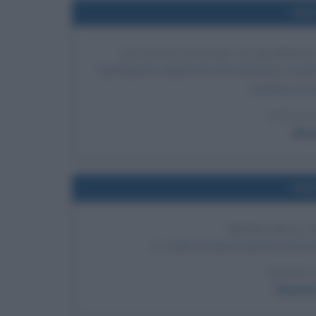
Nel
LINCOLN GIUNGE IN SEGRETO
Il presidente degli Stati Uniti Abraham Linco
tentativo di 
LEGGI 
Abra
Nel
PRIMA DELL'
A Londra si tiene la prima esecuzi
LEGGI 
George 