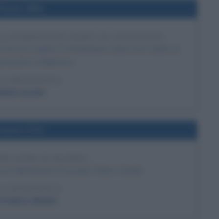
l'anno 1861
 A WASHINGTON DOPO UN ATTENTATO
ln arriva in segreto a Washington, dopo aver subito un
assassinio a Baltimora
LA BIOGRAFIA
ham Lincoln
l'anno 1732
ORLANDO DI HANDEL
one dell'Orlando di George Frideric Handel.
LA BIOGRAFIA
Frideric Händel