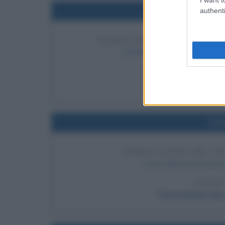
Nel
authenti
RUDOLF DIESEL OTTIENE IL
Rudolf Diesel ottiene il breve
LEGGI 
Ru
Nel
PERSECUZIONE DEI CR
Inizio della persecuzion
LEGGI
Persecuzione dei c