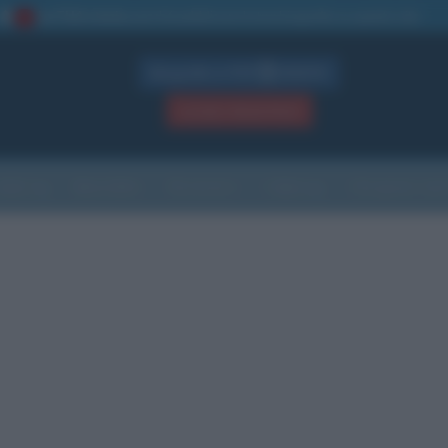
La TUA storia
: perché pubblicare la tua biografia su questo sito
1
Biografie in PDF
GRATIS
ACCEDI / REGISTRATI
Indice
Newsletter
Ricorrenze
Cultura
Che giorno sarà