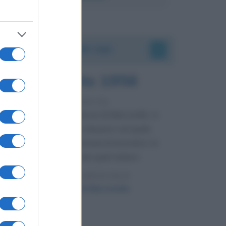
Accadde oggi
8 agosto 1956
70 ANNI FA
Nella miniera di carbone di Marcinelle, in
Belgio, avviene un disastro nel quale
perdono la vita centinaia di lavoratori, la
maggior parte dei quali italiani.
LEGGI L'ARTICOLO
Il disastro di Marcinelle