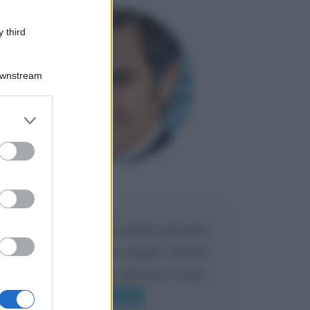
 third
Downstream
er and store
to grant or
ed purposes
Maria
DA:
Caro Liorni perché quando presenti
l'eredità urli sempre troppo? non ho
mai sentito Mike o altri bravi come
lui gridare
Leggi di più