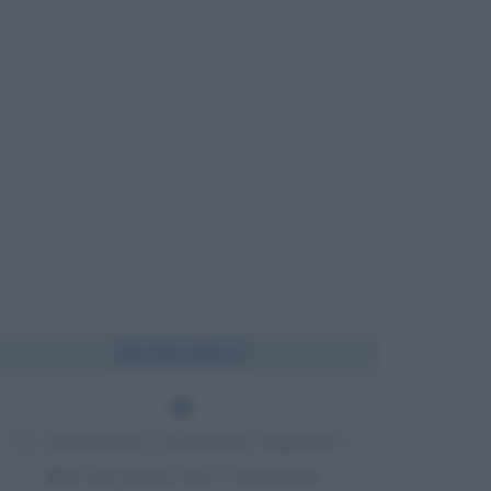
Chi l'ha detto?
La conoscenza si acquisisce leggendo i
libri; ma quello che è veramente