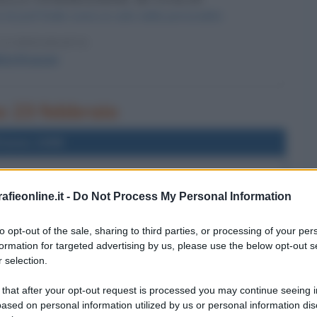
di Josif Stalin come un culto della personalità.
LA BIOGRAFIA
ita Kruscev
no 23 febbraio
l'anno 1998
BREI E CROCIATI DA PARTE DI BIN LADEN
fieonline.it -
Do Not Process My Personal Information
 dichiarando un jihad contro tutti gli ebrei e i crociati.
LA BIOGRAFIA
to opt-out of the sale, sharing to third parties, or processing of your per
a Bin Laden
formation for targeted advertising by us, please use the below opt-out s
 selection.
 that after your opt-out request is processed you may continue seeing i
l'anno 1958
ased on personal information utilized by us or personal information dis