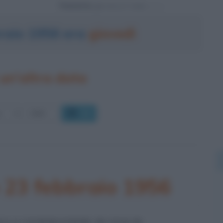
Powered by
braio 1956 era
giovedì
un'altra data
OK
 23 febbraio 1956
ALLA VENERAZIONE DI STALIN