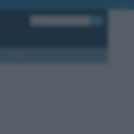
OK
?
Contatti