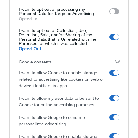
use your data for below specified purposes in below Google
LEGGI L'ARTICOLO
I want to opt-out of processing my
consent section.
Personal Data for Targeted Advertising.
Il disastro di Marcinelle
Opted In
I want to opt-out of Collection, Use,
Retention, Sale, and/or Sharing of my
Personal Data that Is Unrelated with the
Purposes for which it was collected.
Opted Out
Google consents
I want to allow Google to enable storage
related to advertising like cookies on web or
RICEVI GLI AGGIORNAMENTI
device identifiers in apps.
I want to allow my user data to be sent to
Inserisci la tua migliore e-mail
Google for online advertising purposes.
E-mail
I want to allow Google to send me
OK
personalized advertising.
I want to allow Google to enable storage