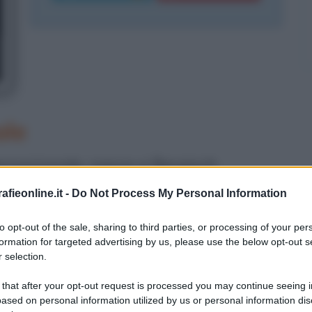
ale
ernazionale, nasce a Bergisch
Colonia (Germania) il giorno 1 giugno
fieonline.it -
Do Not Process My Personal Information
impo delle
supermodelle
to opt-out of the sale, sharing to third parties, or processing of your per
 poi esteso e prestato le sue qualità
formation for targeted advertising by us, please use the below opt-out s
 selection.
design, nella recitazione, fino ad
 that after your opt-out request is processed you may continue seeing i
mmi televisivi. Ma non solo: artista a
ased on personal information utilized by us or personal information dis