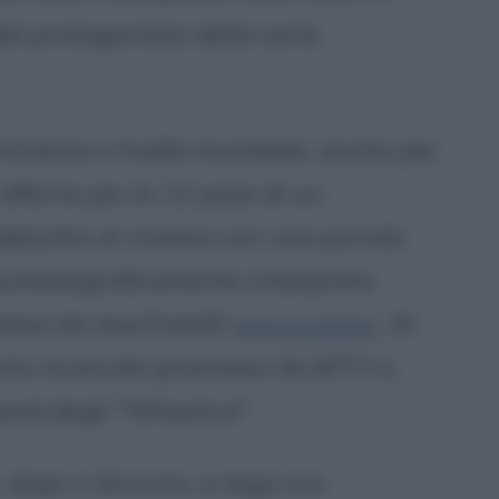
el protagonista della serie,
chiesta a livello mondiale, anche per
fferte per le 12 pose di un
 debutta al cinema con una piccola
 autobiograficamente interpreta
tesa da due fratelli
parrucchieri
. Al
ento musicale promosso da MTV a
band degli "Wheatus".
dopo il divorzio, si lega con