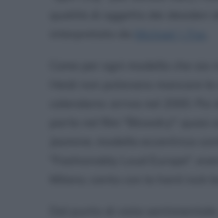
qualità di oggetto dei desideri d
interpretato da
Michael J. Fox
.
Come per ogni modella che sia ri
Heidi non potevano mancare le o
calendario: arriva nel 2000. Poi
parte nel film "Blowdry": quasi
Jasmine, modella eccentrica con
"Fashionably Loud Europe", ev
Milano, canta con la hard rock 
Dal punto di vista sentimentale, 