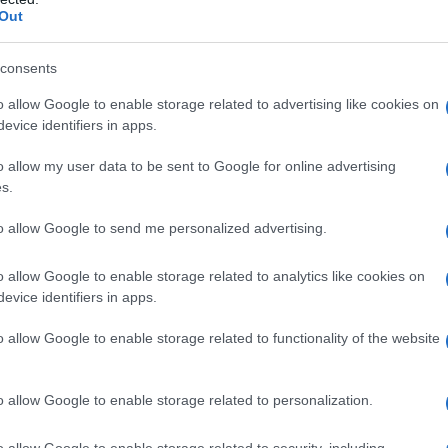
ntraprendere la carriera di modella.
Out
ri fin dai primi casting. La carriera
consents
 modo naturale nelle capitali della
o allow Google to enable storage related to advertising like cookies on
evice identifiers in apps.
o allow my user data to be sent to Google for online advertising
s.
93 decide di trasferire la sua
to allow Google to send me personalized advertising.
iami poi a New York, Manhattan.
o allow Google to enable storage related to analytics like cookies on
sulle spalle, ma ancora senza quella
evice identifiers in apps.
lì a poco, fonda la casa "Heidi Klum
o allow Google to enable storage related to functionality of the website
andosi i diritti sul proprio logo e sul
o allow Google to enable storage related to personalization.
a quella che è da considerarsi la
o allow Google to enable storage related to security, including