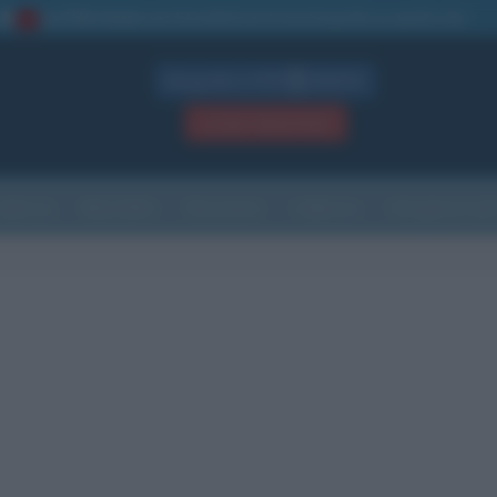
La TUA storia
: perché pubblicare la tua biografia su questo sito
1
Biografie in PDF
GRATIS
ACCEDI / REGISTRATI
Indice
Newsletter
Ricorrenze
Cultura
Che giorno sarà