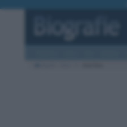
Biografie
Foto
Temi
Categorie
Biografie
Moda
K
Heidi Klum