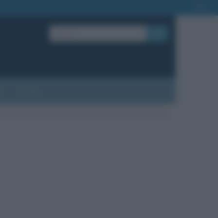
OK
?
Contatti