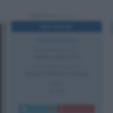
Powered by
Dati sintetici
Top model tedesca
DATA DI NASCITA
Venerdì
1 giugno
1973
LUOGO DI NASCITA
Bergisch Gladbach
,
Germania
ETÀ
53 anni
Commenti:
Download PDF
1