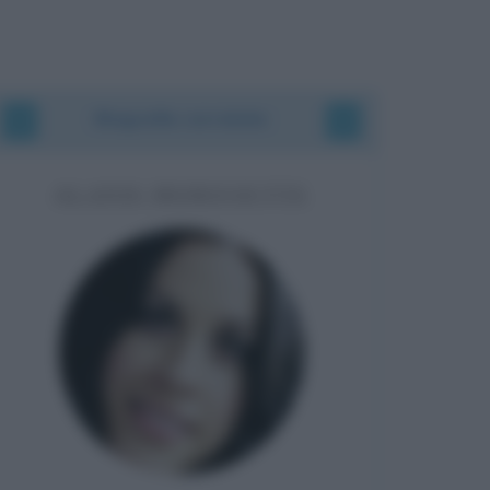
Biografie correlate
ALANIS MORISSETTE