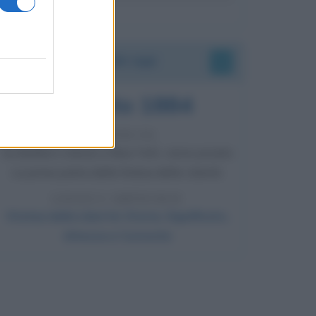
Accadde oggi
5 agosto 1884
142 ANNI FA
Su Bedloe's Island, a New York, viene posata
La prima pietra della Statua della Libertà.
LEGGI L'ARTICOLO
Statua della Libertà: Storia, Significato,
Altezza e Curiosità