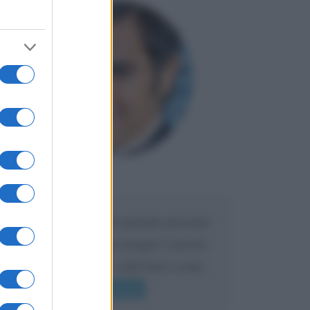
Maria
DA:
Caro Liorni perché quando presenti
l'eredità urli sempre troppo? non ho
mai sentito Mike o altri bravi come
lui gridare
Leggi di più