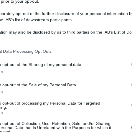
 prior to your opt-out.
ultrice.
rately opt-out of the further disclosure of your personal information by
he IAB’s list of downstream participants.
re lavora in un'azienda cosmetica.
tion may also be disclosed by us to third parties on the IAB’s List of 
i bellezza "Model '92": vince e
 that may further disclose it to other third parties.
"Gottschalk", trasmissione sul
 that this website/app uses one or more Google services and may gath
l Data Processing Opt Outs
including but not limited to your visit or usage behaviour. You may click 
no e
David Letterman
. Il concorso le fa
 to Google and its third-party tags to use your data for below specifi
o opt-out of the Sharing of my personal data.
ogle consent section.
a modella: lo stipendio minimo
In
ra di 300.000 dollari. Tuttavia Heidi
o opt-out of the Sale of my Personal Data.
In
gli suoi studi (presso l'"Integrierte
to opt-out of processing my Personal Data for Targeted
a città natale).
ing.
In
lle sue decisioni: rinuncia alla
o opt-out of Collection, Use, Retention, Sale, and/or Sharing
ersonal Data that Is Unrelated with the Purposes for which it
lected.