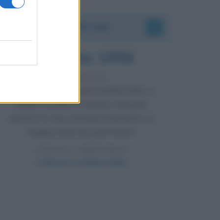
Accadde oggi
8 agosto 1956
70 ANNI FA
Nella miniera di carbone di Marcinelle, in
Belgio, avviene un disastro nel quale
perdono la vita centinaia di lavoratori, la
maggior parte dei quali italiani.
LEGGI L'ARTICOLO
Il disastro di Marcinelle