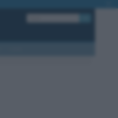
OK
?
Contatti