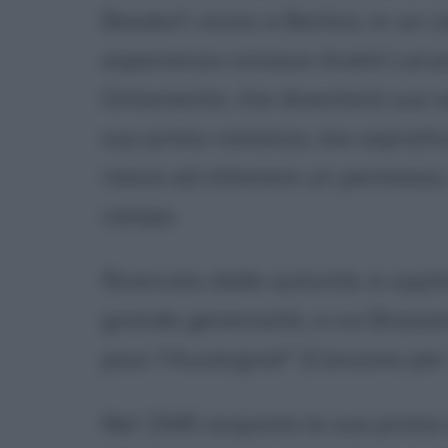
Basdorf, vicino a Berlino, in un
esperienza conosce André Larue,
Onteniente, che diventerà suo seg
suo primo romanzo, ma soprattut
riesce ad ottenere un permesso, 
campo.
Ricercato dalle autorità, è ospi
grande generosità, a cui Brasse
pour l'Auvergnat" (Canzone per l
Nel 1945 acquista la sua prima c