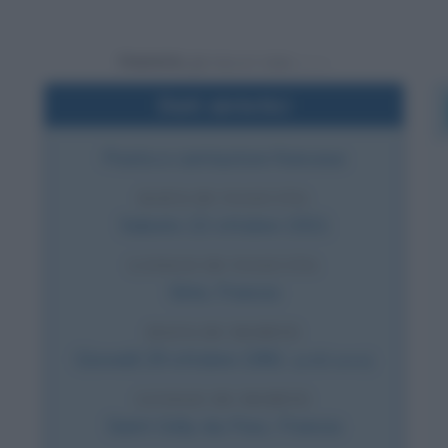
Powered by
Dati sintetici
Poeta e cantautore francese
DATA DI NASCITA
Sabato
22 ottobre
1921
LUOGO DI NASCITA
Sète
,
Francia
DATA DI MORTE
Giovedì
29 ottobre
1981
(a 60 anni)
LUOGO DI MORTE
Saint-Gély-du-Fesc
,
Francia