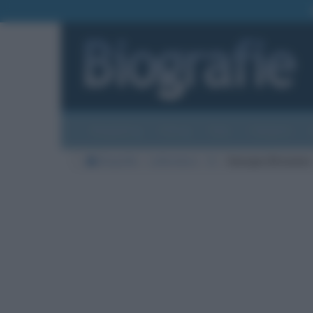
Biografie
Foto
Temi
Categorie
Biografie
Letteratura
B
Georges Brassens