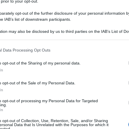
 prior to your opt-out.
 da Charles Trenet (che considererà
rately opt-out of the further disclosure of your personal information by
maestro) a Ray Ventura, da Tino Rossi
he IAB’s list of downstream participants.
uoi stessi familiari amano la musica: il
tion may also be disclosed by us to third parties on the IAB’s List of 
 that may further disclose it to other third parties.
ione è muratore ma si definisce
 that this website/app uses one or more Google services and may gath
lvira Dragosa (originaria di Marsico
l Data Processing Opt Outs
including but not limited to your visit or usage behaviour. You may click 
 to Google and its third-party tags to use your data for below specifi
in provincia di Potenza), fervente
o opt-out of the Sharing of my personal data.
ogle consent section.
In
ie della sua terra di origine, e
o opt-out of the Sale of my Personal Data.
e capita di ascoltare.
In
to opt-out of processing my Personal Data for Targeted
a ben presto insofferente nei
ing.
In
è proprio tra i banchi di scuola, però,
o opt-out of Collection, Use, Retention, Sale, and/or Sharing
ersonal Data that Is Unrelated with the Purposes for which it
per la sua vita di artista. Alphonse
lected.