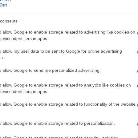
Out
 gli trasmette la passione per la
e.
consents
o allow Google to enable storage related to advertising like cookies on
evice identifiers in apps.
quindici giorni di prigione con la
o allow my user data to be sent to Google for online advertising
uti al College
Paul Valery
di Sète,
s.
rrompere la sua carriera scolastica e
to allow Google to send me personalized advertising.
ne ospitato da una zia italiana,
o allow Google to enable storage related to analytics like cookies on
incia a fare lavoretti di vario genere
evice identifiers in apps.
a quando è assunto come operaio alla
o allow Google to enable storage related to functionality of the website
o allow Google to enable storage related to personalization.
mpegno alle sue vere passioni: la
o allow Google to enable storage related to security, including