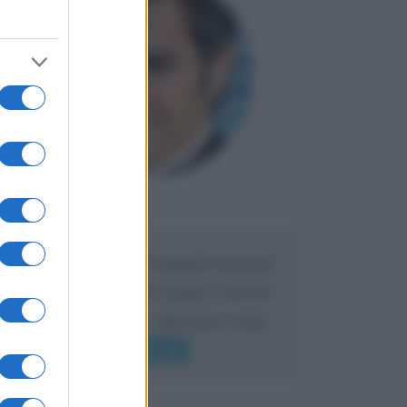
Maria
DA:
Caro Liorni perché quando presenti
l'eredità urli sempre troppo? non ho
mai sentito Mike o altri bravi come
lui gridare
Leggi di più