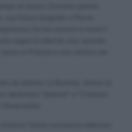
 campo di lavoro. Durante questa
 suo futuro biografo, e Pierre
retario. Scrive canzoni e inizia il
to sogna la libertà: così, quando
torna in Francia e non rientra nel
tato da Jeanne Le Bonniec, donna di
ns dedicherà "Jeanne", e "Chanson
'Alverniate).
hitarra; l'anno successivo aderisce