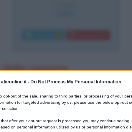
CAUSA
Cancro
Commenti:
Download PDF
2
 della canzone
 "chansonnier" autentico e originale,
fieonline.it -
Do Not Process My Personal Information
rassens nasce a Sète (Francia) il 22
to opt-out of the sale, sharing to third parties, or processing of your per
formation for targeted advertising by us, please use the below opt-out s
la musica lo accompagna sin da
 selection.
rodotte dal grammofono che i suoi
 that after your opt-out request is processed you may continue seeing i
 per il matrimonio, ma anche quelle
ased on personal information utilized by us or personal information dis