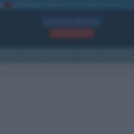
La TUA storia
: perché pubblicare la tua biografia su questo sito
1
Biografie in PDF
GRATIS
ACCEDI / REGISTRATI
Indice
Newsletter
Ricorrenze
Cultura
Che giorno sarà