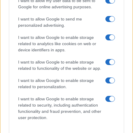
I want to allow my user data to be sent to
Google for online advertising purposes.
I want to allow Google to send me
personalized advertising.
I want to allow Google to enable storage
related to analytics like cookies on web or
Biografie
Approfondimenti
device identifiers in apps.
Biografie di oggi
Mappa del sito
Biografie più visitate
Ricorrenze
I want to allow Google to enable storage
Indice dei nomi
Onomastico
related to functionality of the website or app.
Foto di personaggi famosi
Che giorno era?
Categorie
Che giorno sarà?
I want to allow Google to enable storage
Temi
Cultura
related to personalization.
Servizi
I want to allow Google to enable storage
Pubblica la tua biografia
related to security, including authentication
functionality and fraud prevention, and other
Privacy Policy
user protection.
Cookie Policy
Preferenze Privacy
Contatti