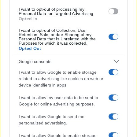
calcio italiano. Rivera fu ribattezzato
use your data for below specified purposes in below Google
I want to opt-out of processing my
consent section.
"Abatino",
Riva
"Rombo di tuono",
Personal Data for Targeted Advertising.
Opted In
Altafini "Conileone", Boninsegna
I want to opt-out of Collection, Use,
Retention, Sale, and/or Sharing of my
"Bonimba", Causio "Barone",
Oriali
Personal Data that Is Unrelated with the
Purposes for which it was collected.
"Piper" (e quando giocava male
Opted Out
"Gazzosino"), Pulici "Puliciclone", e così
Google consents
via. Oggi come oggi il suo nome è
I want to allow Google to enable storage
related to advertising like cookies on web or
tenuto vivo da siti Internet, premi
device identifiers in apps.
letterari e giornalistici. Inoltre, dal
I want to allow my user data to be sent to
Google for online advertising purposes.
2003 la gloriosa
Arena di Milano
è
I want to allow Google to send me
stata ribattezzata come "Arena
personalized advertising.
Gianni Brera".
I want to allow Google to enable storage