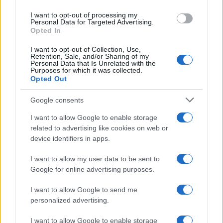
use your data for below specified purposes in below Google
I want to opt-out of processing my
consent section.
Personal Data for Targeted Advertising.
Biografie correlate
Opted In
I want to opt-out of Collection, Use,
Retention, Sale, and/or Sharing of my
ANTONELLO COLONNA
Personal Data that Is Unrelated with the
Purposes for which it was collected.
Opted Out
Google consents
I want to allow Google to enable storage
related to advertising like cookies on web or
device identifiers in apps.
I want to allow my user data to be sent to
Google for online advertising purposes.
I want to allow Google to send me
personalized advertising.
Nato nello stesso giorno
11 anni dopo Piero Grasso
I want to allow Google to enable storage