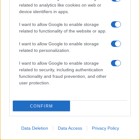
related to analytics like cookies on web or
device identifiers in apps.
I want to allow Google to enable storage
related to functionality of the website or app.
I want to allow Google to enable storage
related to personalization.
I want to allow Google to enable storage
related to security, including authentication
functionality and fraud prevention, and other
user protection.
CONFIRM
Chi l'ha detto?
Data Deletion
Data Access
Privacy Policy
Un uomo di genio non commette errori: i suoi