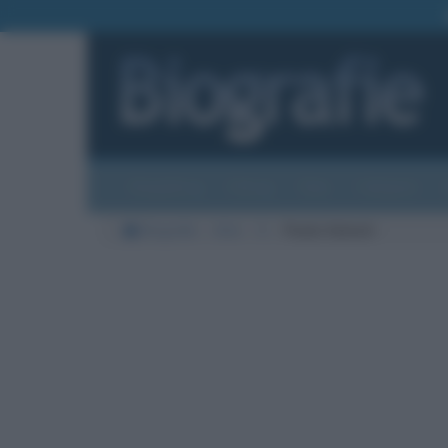
Biografie
Foto
Temi
Categorie
Biografie
Arte
S
Paolo Salvati