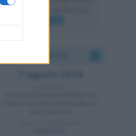
mai sentito Mike o altri bravi come
lui gridare
Leggi di più
Accadde oggi
7 agosto 1974
52 ANNI FA
Camminando su una fune, Philippe Petit
compie la sua celebre traversata delle Twin
Towers a New York.
LEGGI LA BIOGRAFIA
Philippe Petit