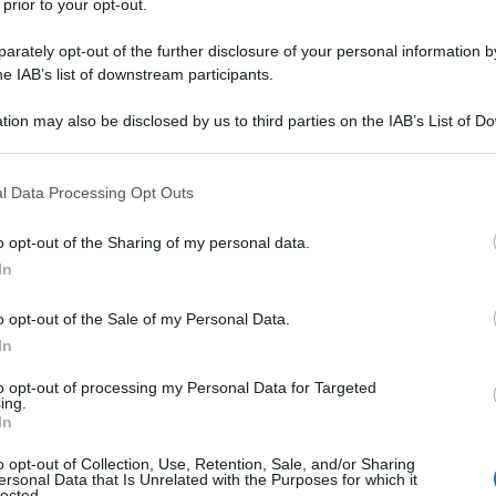
 prior to your opt-out.
 febbraio del 1939 - Roma 24 giugno
rately opt-out of the further disclosure of your personal information by
sta, trasformista, ritrattista,
he IAB’s list of downstream participants.
io per chitarra classica da concerto.
tion may also be disclosed by us to third parties on the IAB’s List of 
 that may further disclose it to other third parties.
maestro del disegno libero e del
 that this website/app uses one or more Google services and may gath
l Data Processing Opt Outs
including but not limited to your visit or usage behaviour. You may click 
a in Italia e collabora con
 to Google and its third-party tags to use your data for below specifi
o opt-out of the Sharing of my personal data.
ogle consent section.
l 1965 cambia la vita professionale,
In
 zii materni Gabriele Patriarca pittore
o opt-out of the Sale of my Personal Data.
In
iedrico, condivide esperienze
to opt-out of processing my Personal Data for Targeted
ti Antonello Riommi pittore, Rinaldo
ing.
In
oni Pittore e scultore, trova dunque
o opt-out of Collection, Use, Retention, Sale, and/or Sharing
catto lirico all'invadenza scientifica,
ersonal Data that Is Unrelated with the Purposes for which it
lected.