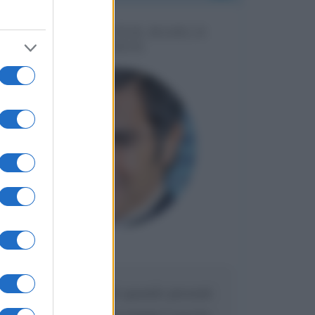
MESSAGGI PER MARCO
LIORNI
Maria
DA:
Caro Liorni perché quando presenti
l'eredità urli sempre troppo? non ho