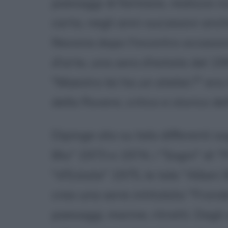
paesaggi di fantasia, realizza n
carta, negli anni successivi anc
Navona dopo l'incontro occasion
d'arte, una sera d'estate del 1
"Maestro lei ha un atelier?" era
della Rovere, critico e storico de
Dipinge olio su tela differenti so
Blu'' 1973 e 1974, i ''Sogni'' di
''d'Estate'' 1975, le tele ''Alberi
crea una serie intitolata ''Fron
paesaggi, marine, ritratti. Dagl