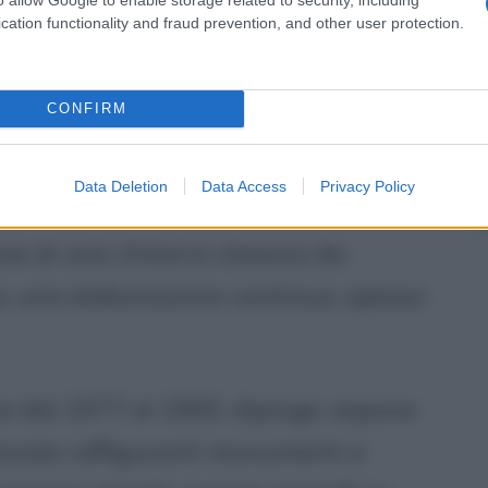
cation functionality and fraud prevention, and other user protection.
zione di oro e argento vero in foglia,
r le cornici che utilizzerà per i suoi
CONFIRM
sica lavora inoltre nella liuteria,
ario allo studio, progetta e
Data Deletion
Data Access
Privacy Policy
o nelle forme, misure, materiali, una
one di una chitarra classica da
, una elaborazione continua, spesso
 dal 1977 al 1993, dipinge, espone
tavola raffiguranti monumenti e