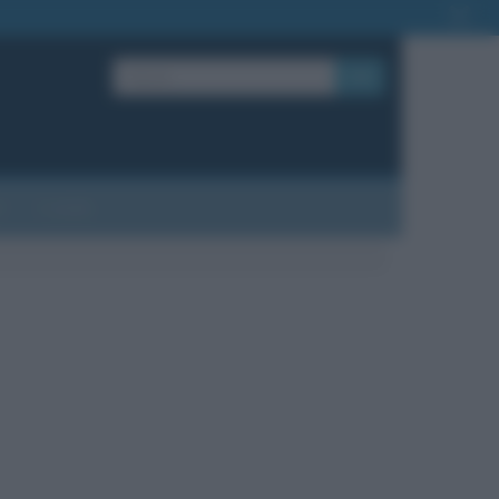
OK
?
Contatti