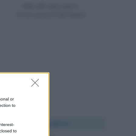
Nato nello stesso giorno
30 anni prima di Paolo Salvati
sonal or
ection to
Chi l'ha detto?
nterest-
closed to