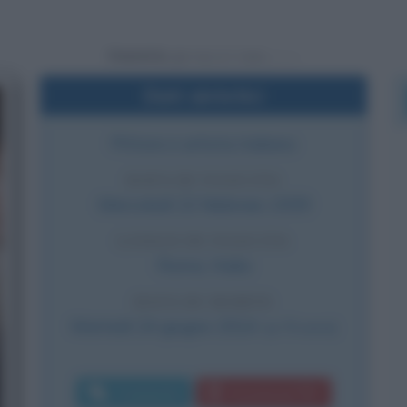
Powered by
Dati sintetici
Pittore e artista italiano
DATA DI NASCITA
Mercoledì
22 febbraio
1939
LUOGO DI NASCITA
Roma
,
Italia
DATA DI MORTE
Martedì
24 giugno
2014
(a 75 anni)
Commenta
Download PDF