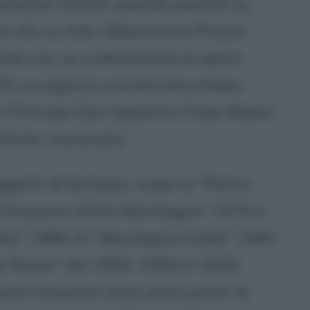
umerosi ritratti usando pastelli su
he olio su tela. Abbandona Piazza
ale con un collezionista di opere
993 un signore sconosciuto chiese
 il Principe Don Agostino Chigi Albani
ll'arte, mecenate.
ggetti di fantasia, come la ''Pietra
 ''Primavera d'Alta Montagna'' 1974 e
 Blu'' 1980, la ''Montagna Gialla'' 1991,
de Rosse'' dal 1993, 1994 al 2000,
i anni novanta vince primi premi di