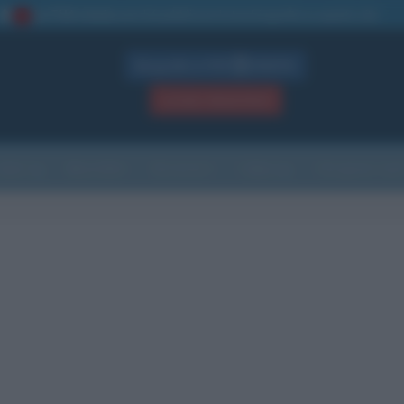
La TUA storia
: perché pubblicare la tua biografia su questo sito
1
Biografie in PDF
GRATIS
ACCEDI / REGISTRATI
Indice
Newsletter
Ricorrenze
Cultura
Che giorno sarà