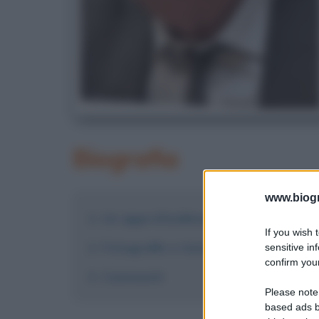
Biografia
www.biogra
Un approfondimento sulle opere di
If you wish 
Fotografie e immagini
sensitive in
confirm your
Commenti
Please note
based ads b