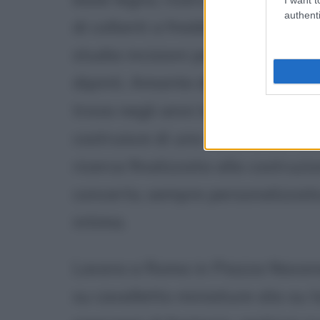
authenti
di collanti a freddo per l'applica
studia incisioni personalizzate pe
dipinti. Amante della musica clas
trova negli anni lo spazio necess
costruisce di uno strumento nuov
ricerca finalizzata alla costruzi
concerto, sempre personalizzata
intima.
Lavora a Roma in Piazza Navona
su cavalletto miniature olio su 