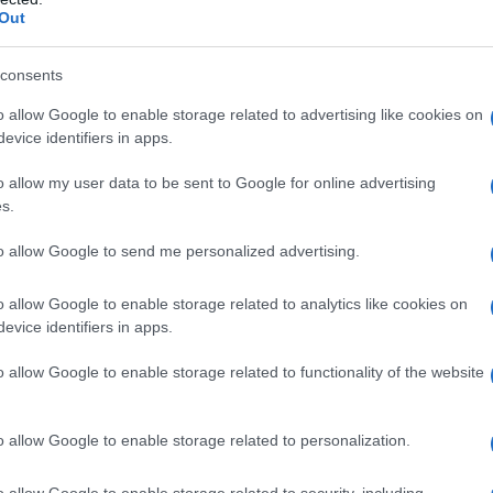
Out
ismi accademici, dipinge soggetti
itrattista. Le prime mostre dal 1967
consents
o su tela a Cagliari, Oristano, Bosa,
o allow Google to enable storage related to advertising like cookies on
evice identifiers in apps.
 partecipa a Roma alle Rassegne di
o allow my user data to be sent to Google for online advertising
inità dei Monti e Galleria
Alberto
s.
cune mostre come i 100 pittori di via
to allow Google to send me personalized advertising.
zioni di pittura estemporanea ,
o allow Google to enable storage related to analytics like cookies on
a, tempera, pastelli, acrilico, prepara
evice identifiers in apps.
zzati in tutte le sue opere.
o allow Google to enable storage related to functionality of the website
o allow Google to enable storage related to personalization.
vorazione di cornici artigianali su
ali e tecniche atte alla preparazione
o allow Google to enable storage related to security, including