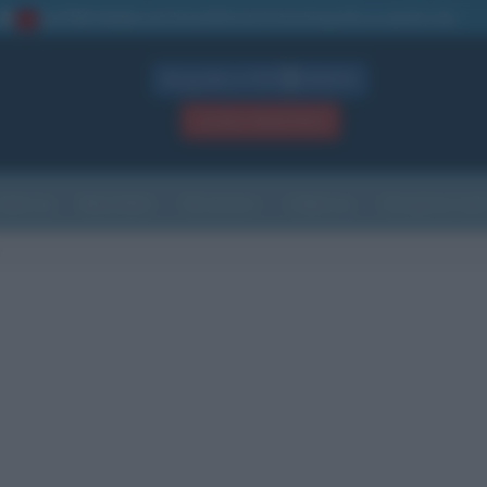
La TUA storia
: perché pubblicare la tua biografia su questo sito
1
Biografie in PDF
GRATIS
ACCEDI / REGISTRATI
Indice
Newsletter
Ricorrenze
Cultura
Che giorno sarà