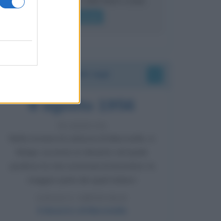
lui gridare
Leggi di più
Accadde oggi
8 agosto 1956
70 ANNI FA
Nella miniera di carbone di Marcinelle, in
Belgio, avviene un disastro nel quale
perdono la vita centinaia di lavoratori, la
maggior parte dei quali italiani.
LEGGI L'ARTICOLO
Il disastro di Marcinelle