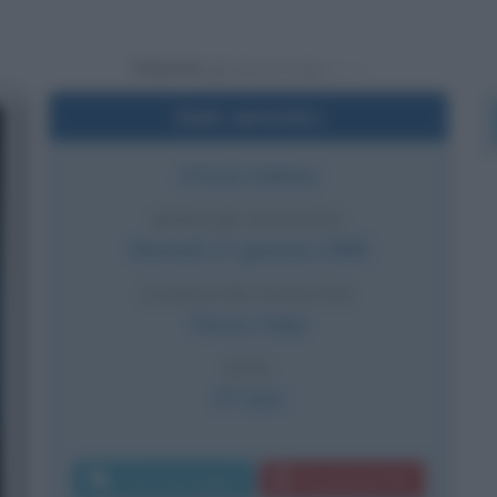
Powered by
Dati sintetici
Attore italiano
DATA DI NASCITA
Martedì
17 gennaio
1989
LUOGO DI NASCITA
Roma
,
Italia
ETÀ
37 anni
Invia messaggio
Download PDF