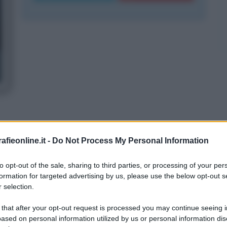
gennaio 1989 a Roma, figlio della
fieonline.it -
Do Not Process My Personal Information
el regista Daniele Costantini. Ha
to opt-out of the sale, sharing to third parties, or processing of your per
formation for targeted advertising by us, please use the below opt-out s
nia, quest'ultima nata dalla relazione
 selection.
rante
. Federico esordisce nel mondo
 that after your opt-out request is processed you may continue seeing i
ased on personal information utilized by us or personal information dis
tando nel cortometraggio "Stress