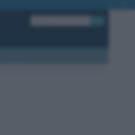
OK
?
Contatti