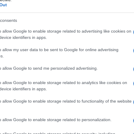
Out
 Prime di Trieste, aggiudicandosi il
consents
o allow Google to enable storage related to advertising like cookies on
evice identifiers in apps.
v "Noi due", in onda su Raidue nel
o allow my user data to be sent to Google for online advertising
rwalt e per la regia di Massimo
s.
remio al Festival del Cinema di
to allow Google to send me personalized advertising.
na sul grande schermo venendo
o allow Google to enable storage related to analytics like cookies on
zzani in "Hotel Meina" (dove veste i
evice identifiers in apps.
 Ozpetek
in "Un giorno perfetto"
o allow Google to enable storage related to functionality of the website
 al Festival del Cinema di Venezia del
o allow Google to enable storage related to personalization.
ene nominato miglior attore giovane al
o allow Google to enable storage related to security, including