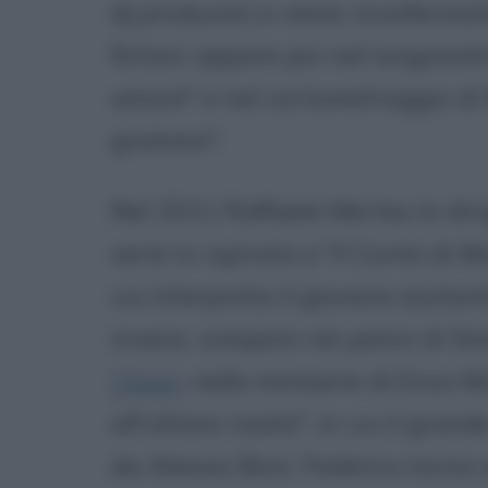
dj producer) e viene riconferma
fiction; appare poi nel lungome
amore" e nel cortometraggio di 
grammo".
Nel 2011 Raffaele Mertes lo dir
serie tv ispirata a "Il Conte di 
cui interpreta il giovane aiutan
invece, compare nei panni di Simo
Chiari
, nella miniserie di Enzo 
all'ultima risata", in cui il gra
da Alessio Boni. Federico torna