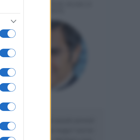
MESSAGGI PER MARCO
LIORNI
Maria
DA:
Caro Liorni perché quando presenti
l'eredità urli sempre troppo? non ho
mai sentito Mike o altri bravi come