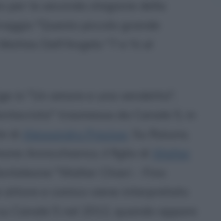
to per la seconda stagione della
traggio "Questo piccolo grande
Matteo Dell'Angelo "7 e ½ al
ige in "Un amore e una vendetta",
Montecristo" trasmessa da Canale 5, in
te di
Alessandro Preziosi
. Su Raiuno,
ne Annicchiarico, il figlio di
Walter
Monteleone "Walter Chiari - Fino
nde attore e comico viene interpretato
 su Canale 5 nel 2012, quando appare