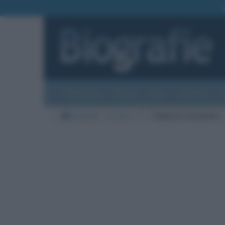
Biografie
Foto
Temi
Categorie
Biografie
Cinema
C
Federico Costantini