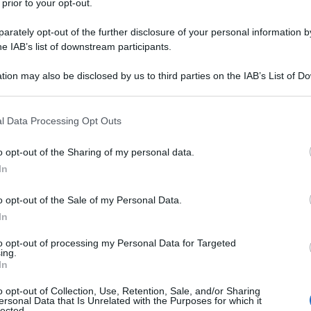
 prior to your opt-out.
a diversi spot pubblicitari (il primo al
rately opt-out of the further disclosure of your personal information by
alternando la recitazione alla
he IAB’s list of downstream participants.
le giovanili della Romulea per dieci
tion may also be disclosed by us to third parties on the IAB’s List of 
 that may further disclose it to other third parties.
 that this website/app uses one or more Google services and may gath
l Data Processing Opt Outs
including but not limited to your visit or usage behaviour. You may click 
e
Federico Costantini
come
 to Google and its third-party tags to use your data for below specifi
o opt-out of the Sharing of my personal data.
ogle consent section.
In
ess", tratto dal libro di Alessandra
rpretare un quindicenne innamorato
o opt-out of the Sale of my Personal Data.
In
ù grande di lui (Stefania, interpretata
to opt-out of processing my Personal Data for Targeted
ta interpretazione, vince il Premio
ing.
In
ilm Festival, e viene nominato
o opt-out of Collection, Use, Retention, Sale, and/or Sharing
ersonal Data that Is Unrelated with the Purposes for which it
remetraggio - Festival Internazionale
lected.