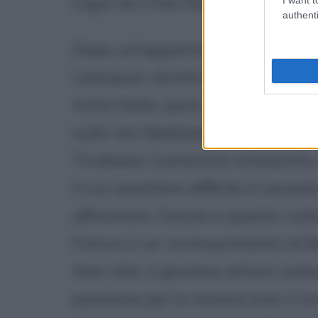
Capri Art Film Festival).
authenti
Dopo un'apparizione nel videocl
Liberpool, diretto da Gabriele P
tutta Italia, però, è la serie tv 
sulle reti Mediaset, che vede ne
Tirabassi: Costantini interpret
il cui carattere difficile è caus
affrontare. Grazie a questo ruol
Futuro e un riconoscimento al N
teen idol, il giovane attore rom
passione per la musica (con il 