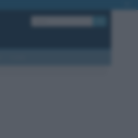
OK
?
Contatti