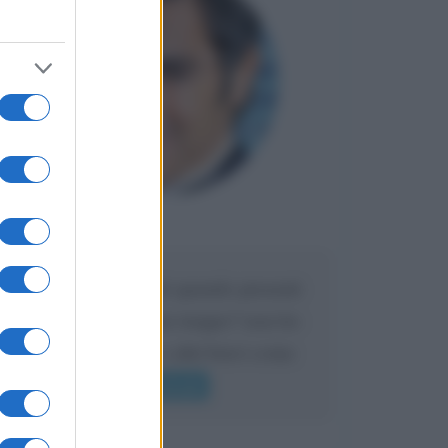
Maria
DA:
Caro Liorni perché quando presenti
l'eredità urli sempre troppo? non ho
mai sentito Mike o altri bravi come
lui gridare
Leggi di più