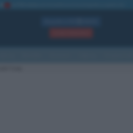
La TUA storia
: perché pubblicare la tua biografia su questo sito
1
Biografie in PDF
GRATIS
ACCEDI / REGISTRATI
Indice
Newsletter
Ricorrenze
Cultura
Che giorno sarà
nald Trump