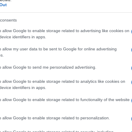
e propria etichetta mediatica,
Out
e attività e acquisizioni.
consents
il piccolo Donald è di origini
o allow Google to enable storage related to advertising like cookies on
evice identifiers in apps.
rilineare. I suoi nonni paterni infatti,
o allow my user data to be sent to Google for online advertising
ist, diventano cittadini degli Stati
s.
rati nel 1885.
to allow Google to send me personalized advertising.
o allow Google to enable storage related to analytics like cookies on
evice identifiers in apps.
o allow Google to enable storage related to functionality of the website
o allow Google to enable storage related to personalization.
o allow Google to enable storage related to security, including