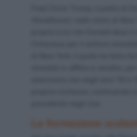
Fred Christ Trump, il padre di D
Woodhaven, nello stato di New Y
proprio a lui che Donald deve il 
l'interesse per il settore immobi
di New York, il quale ha fatto 
immobili in affitto e vendita, p
americana che negli anni '50 e '
propria ricchezza, costituendo l
prevalente negli Usa.
La formazione scolas