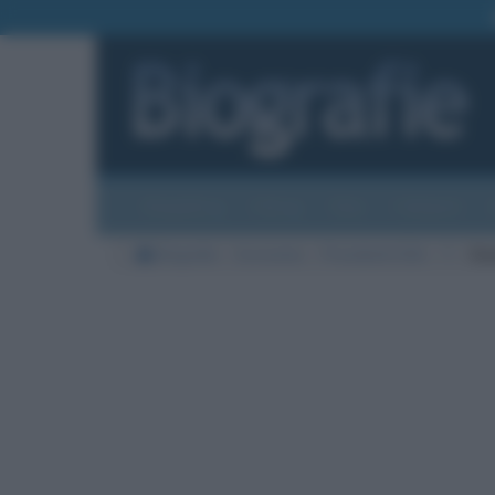
Biografie
Foto
Temi
Categorie
Biografie
Economia
Presidenti USA
T
Do