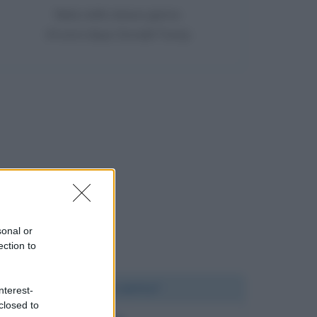
Nata nello stesso giorno
44 anni dopo Donald Trump
sonal or
ection to
Chi l'ha detto?
nterest-
closed to