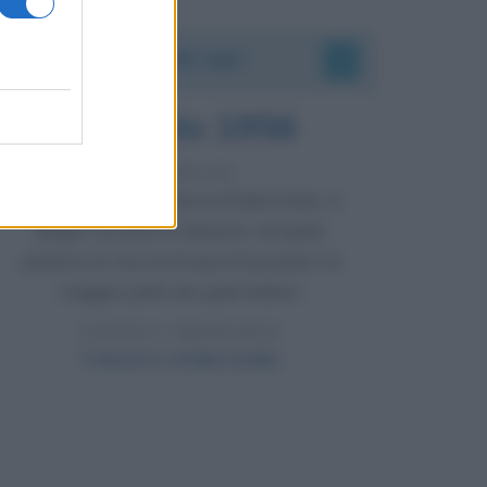
Accadde oggi
8 agosto 1956
70 ANNI FA
Nella miniera di carbone di Marcinelle, in
Belgio, avviene un disastro nel quale
perdono la vita centinaia di lavoratori, la
maggior parte dei quali italiani.
LEGGI L'ARTICOLO
Il disastro di Marcinelle