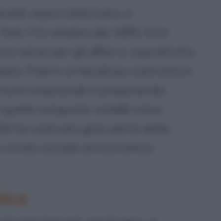
onald, nasce americano, a
ork, l'11 ottobre del 1905. Ed è
suo senso per gli affari e, soprattutto,
liare. Fred è un facoltoso costruttore
fortuna investendo e proponendo
er quella rampante
middle class
60 ha costruito gran parte della
o strato sociale ed economico
tica