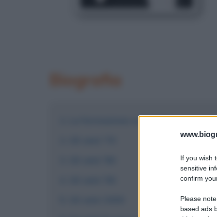
Biografia
La formazione scolastica
www.biogra
Gli anni '70
If you wish 
Gli anni '80
sensitive in
confirm your
Gli anni '90
Gli anni 2000
Please note
based ads b