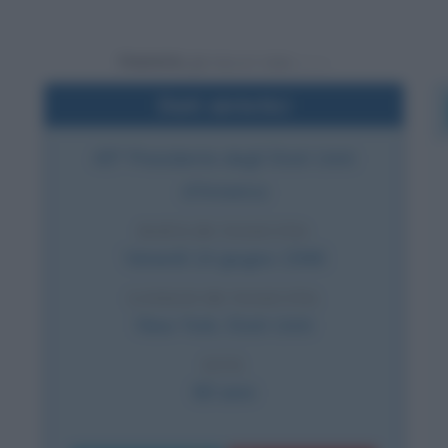
Powered by
Dati sintetici
45° Presidente degli Stati Uniti
d'America
DATA DI NASCITA
Venerdì
14 giugno
1946
LUOGO DI NASCITA
New York
,
Stati Uniti
ETÀ
80 anni