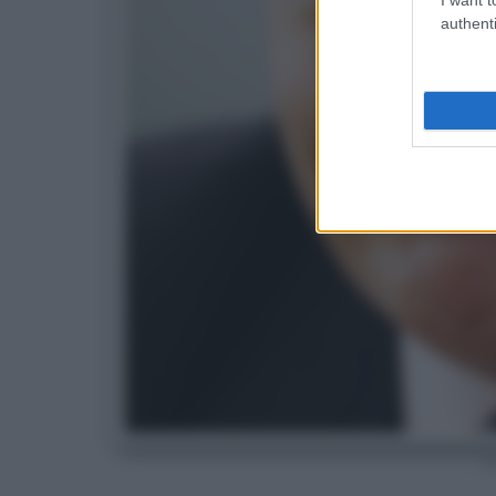
authenti
D