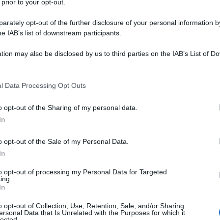
 prior to your opt-out.
rately opt-out of the further disclosure of your personal information by
he IAB’s list of downstream participants.
tion may also be disclosed by us to third parties on the IAB’s List of 
 that may further disclose it to other third parties.
 that this website/app uses one or more Google services and may gath
l Data Processing Opt Outs
including but not limited to your visit or usage behaviour. You may click 
 to Google and its third-party tags to use your data for below specifi
o opt-out of the Sharing of my personal data.
ogle consent section.
In
 a New York il 14 giugno del 1946.
o opt-out of the Sale of my Personal Data.
In
impegnato in diversi settori,
to opt-out of processing my Personal Data for Targeted
ing.
è considerato uno degli uomini più
In
uoi enormi investimenti e per aver
o opt-out of Collection, Use, Retention, Sale, and/or Sharing
ersonal Data that Is Unrelated with the Purposes for which it
lected.