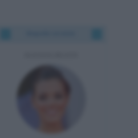
Biografie correlate
ALESSIA REATO